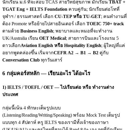
นักเรียน ม.6 ที่จะสอบ TCAS สายวิทย์สุขภาพ มักเรียน
TBAT +
TGAT Eng + IELTS Foundation
ควบคู่กัน; นักเรียนต่อโทที่
จุฬาฯ / ธรรมศาสตร์ เลือก
CU-TEP หรือ TU-GET
; คนทำงานที่
ต้อง Promote หรือย้ายไปสายอินเตอร์ เลือก
TOEIC 750+ track
ตามด้วย
Business English
; พยาบาลและหมอที่จะทำงาน
UK/Australia เรียน
OET Medical
; สายการบินและโรงแรม 5
ดาวเลือก
Aviation English หรือ Hospitality English
; ผู้ใหญ่ที่แค่
อยากพูดคล่องขึ้น เริ่มจาก
CEFR A2 → B1 → B2
คู่กับ
Conversation Club
ทุกวันเสาร์
6 กลุ่มคอร์สหลัก — เรียนอะไร ได้อะไร
1) IELTS / TOEFL / OET — ไปเรียนต่อ หรือ ทำงานต่าง
ประเทศ
กลุ่มนี้เน้น 4 ทักษะเต็มรูปแบบ
(Listening/Reading/Writing/Speaking) พร้อม Mock Test เต็มรูป
แบบทุก 4 สัปดาห์ ครู IELTS ของเรามีทั้งเจ้าของภาษา
(UK/US/AU) และครูไทยที่สอบได้ Band 8.0+ เอง จุดที่นักเรียน