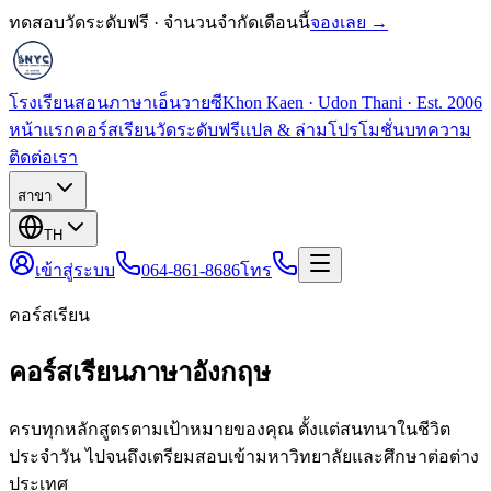
ทดสอบวัดระดับฟรี · จำนวนจำกัดเดือนนี้
จองเลย →
โรงเรียนสอนภาษาเอ็นวายซี
Khon Kaen · Udon Thani · Est. 2006
หน้าแรก
คอร์สเรียน
วัดระดับฟรี
แปล & ล่าม
โปรโมชั่น
บทความ
ติดต่อเรา
สาขา
TH
เข้าสู่ระบบ
064-861-8686
โทร
คอร์สเรียน
คอร์สเรียนภาษาอังกฤษ
ครบทุกหลักสูตรตามเป้าหมายของคุณ ตั้งแต่สนทนาในชีวิต
ประจำวัน ไปจนถึงเตรียมสอบเข้ามหาวิทยาลัยและศึกษาต่อต่าง
ประเทศ