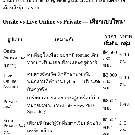
ผ่านการอบรม Child Safeguarding และมีระบบรายงานผลราย
เดือนถึงผู้ปกครอง
Onsite vs Live Online vs Private — เลือกแบบไหน?
ราคา
ขนาด
รูปแบบ
เหมาะกับ
เริ่มต้น
กลุ่ม
Onsite
฿4,500
6–10
คนที่อยู่ในเมือง อยากมี routine เดิน
(ขอนแก่น/
/ 30
คน
ทางมาเรียน เจอเพื่อนและครูตัวจริง
อุดรฯ)
ชม.
คนต่างจังหวัด นักศึกษามหาลัย
฿3,900
Live
6–10
Online
/ 30
พนักงานที่ทำงาน hybrid — เรียนสด
คน
(Zoom)
ชม.
กับครูจริง
เตรียมสอบเร่ง คะแนนสูง หรือมีเป้า
฿850 /
Private 1-
1 คน
หมายเฉพาะ (Med interview, PhD
on-1
ชม.
Speaking)
฿550 /
Semi-
เพื่อน/พี่น้อง/คู่รักที่อยากเรียนด้วยกัน
2–3
Private 2–3
คน /
คน
แชร์ค่าเรียน
คน
ชม.