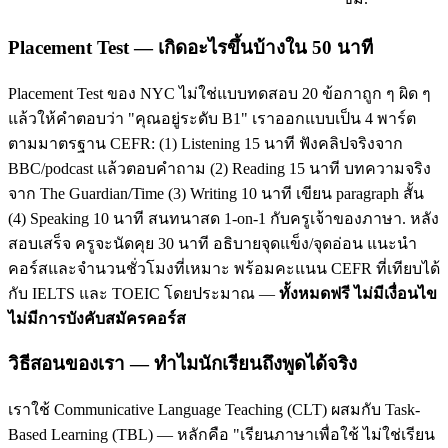
Placement Test — เกิดอะไรขึ้นบ้างใน 50 นาที
Placement Test ของ NYC ไม่ใช่แบบทดสอบ 20 ข้อกาถูก ๆ ผิด ๆ
แล้วให้คำตอบว่า "คุณอยู่ระดับ B1" เราออกแบบเป็น 4 พาร์ต
ตามมาตรฐาน CEFR: (1) Listening 15 นาที ฟังคลิปจริงจาก
BBC/podcast แล้วตอบคำถาม (2) Reading 15 นาที บทความจริง
จาก The Guardian/Time (3) Writing 10 นาที เขียน paragraph สั้น
(4) Speaking 10 นาที สนทนาสด 1-on-1 กับครูเจ้าของภาษา. หลัง
สอบเสร็จ ครูจะนัดคุย 30 นาที อธิบายจุดแข็ง/จุดอ่อน แนะนำ
คอร์สและจำนวนชั่วโมงที่เหมาะ พร้อมคะแนน CEFR ที่เทียบได้
กับ IELTS และ TOEIC โดยประมาณ —
ทั้งหมดฟรี ไม่มีเงื่อนไข
ไม่มีการบังคับสมัครคอร์ส
วิธีสอนของเรา — ทำไมนักเรียนถึงพูดได้จริง
เราใช้ Communicative Language Teaching (CLT) ผสมกับ Task-
Based Learning (TBL) — หลักคือ "เรียนภาษาเพื่อใช้ ไม่ใช่เรียน