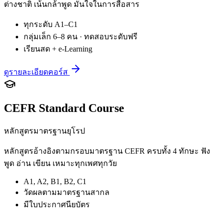
ต่างชาติ เน้นกล้าพูด มั่นใจในการสื่อสาร
ทุกระดับ A1–C1
กลุ่มเล็ก 6–8 คน · ทดสอบระดับฟรี
เรียนสด + e-Learning
ดูรายละเอียดคอร์ส
CEFR Standard Course
หลักสูตรมาตรฐานยุโรป
หลักสูตรอ้างอิงตามกรอบมาตรฐาน CEFR ครบทั้ง 4 ทักษะ ฟัง
พูด อ่าน เขียน เหมาะทุกเพศทุกวัย
A1, A2, B1, B2, C1
วัดผลตามมาตรฐานสากล
มีใบประกาศนียบัตร