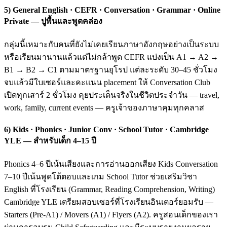
5) General English · CEFR · Conversation · Grammar · Online
Private — ปูพื้นและพูดคล่อง
กลุ่มนี้เหมาะกับคนที่ยังไม่เคยเรียนภาษาอังกฤษอย่างเป็นระบบ
หรือเรียนมานานแล้วแต่ไม่กล้าพูด CEFR แบ่งเป็น A1 → A2 →
B1 → B2 → C1 ตามมาตรฐานยุโรป แต่ละระดับ 30–45 ชั่วโมง
จบแล้วมีใบเซอร์และคะแนน placement ให้ Conversation Club
เปิดทุกเสาร์ 2 ชั่วโมง คุยประเด็นจริงในชีวิตประจำวัน — travel,
work, family, current events — ครูเจ้าของภาษาคุมทุกคลาส
6) Kids · Phonics · Junior Conv · School Tutor · Cambridge
YLE — สำหรับเด็ก 4–15 ปี
Phonics 4–6 ปีเน้นเสียงและการอ่านออกเสียง Kids Conversation
7–10 ปีเน้นพูดโต้ตอบและเกม School Tutor ช่วยเสริมวิชา
English ที่โรงเรียน (Grammar, Reading Comprehension, Writing)
Cambridge YLE เตรียมสอบเซอร์ที่โรงเรียนอินเตอร์ยอมรับ —
Starters (Pre-A1) / Movers (A1) / Flyers (A2). ครูสอนเด็กของเรา