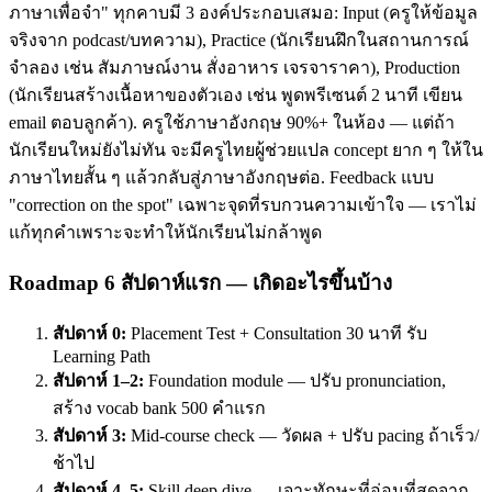
ภาษาเพื่อจำ" ทุกคาบมี 3 องค์ประกอบเสมอ: Input (ครูให้ข้อมูล
จริงจาก podcast/บทความ), Practice (นักเรียนฝึกในสถานการณ์
จำลอง เช่น สัมภาษณ์งาน สั่งอาหาร เจรจาราคา), Production
(นักเรียนสร้างเนื้อหาของตัวเอง เช่น พูดพรีเซนต์ 2 นาที เขียน
email ตอบลูกค้า). ครูใช้ภาษาอังกฤษ 90%+ ในห้อง — แต่ถ้า
นักเรียนใหม่ยังไม่ทัน จะมีครูไทยผู้ช่วยแปล concept ยาก ๆ ให้ใน
ภาษาไทยสั้น ๆ แล้วกลับสู่ภาษาอังกฤษต่อ. Feedback แบบ
"correction on the spot" เฉพาะจุดที่รบกวนความเข้าใจ — เราไม่
แก้ทุกคำเพราะจะทำให้นักเรียนไม่กล้าพูด
Roadmap 6 สัปดาห์แรก — เกิดอะไรขึ้นบ้าง
สัปดาห์ 0:
Placement Test + Consultation 30 นาที รับ
Learning Path
สัปดาห์ 1–2:
Foundation module — ปรับ pronunciation,
สร้าง vocab bank 500 คำแรก
สัปดาห์ 3:
Mid-course check — วัดผล + ปรับ pacing ถ้าเร็ว/
ช้าไป
สัปดาห์ 4–5:
Skill deep dive — เจาะทักษะที่อ่อนที่สุดจาก