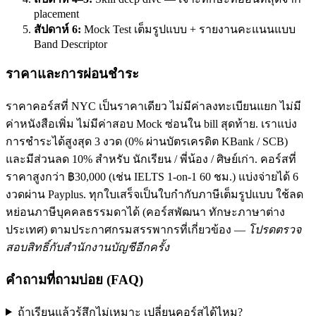
placement
สัปดาห์ 6:
Mock Test เต็มรูปแบบ + รายงานคะแนนแบบ
Band Descriptor
ราคาและการผ่อนชำระ
ราคาคอร์สที่ NYC เป็นราคาเดียว ไม่มีค่าลงทะเบียนแยก ไม่มี
ค่าหนังสือเพิ่ม ไม่มีค่าสอบ Mock ซ่อนใน bill สุดท้าย. เราแบ่ง
การชำระได้สูงสุด 3 งวด (0% ผ่านบัตรเครดิต KBank / SCB)
และมีส่วนลด 10% สำหรับ นักเรียน / พี่น้อง / ศิษย์เก่า. คอร์สที่
ราคาสูงกว่า ฿30,000 (เช่น IELTS 1-on-1 60 ชม.) แบ่งจ่ายได้ 6
งวดผ่าน Payplus. ทุกใบเสร็จเป็นใบกำกับภาษีเต็มรูปแบบ ใช้ลด
หย่อนภาษีบุคคลธรรมดาได้ (คอร์สพัฒนา ทักษะภาษาต่าง
ประเทศ) ตามประกาศกรมสรรพากรที่เกี่ยวข้อง —
โปรดตรวจ
สอบสิทธิ์กับสำนักงานบัญชีอีกครั้ง
คำถามที่ถามบ่อย (FAQ)
ถ้าเรียนแล้วรู้สึกไม่เหมาะ เปลี่ยนคอร์สได้ไหม?