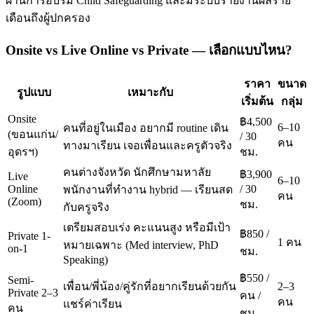
ผ่านการอบรม Child Safeguarding และมีระบบรายงานผลราย
เดือนถึงผู้ปกครอง
Onsite vs Live Online vs Private — เลือกแบบไหน?
ราคา
ขนาด
รูปแบบ
เหมาะกับ
เริ่มต้น
กลุ่ม
Onsite
฿4,500
6–10
คนที่อยู่ในเมือง อยากมี routine เดิน
(ขอนแก่น/
/ 30
คน
ทางมาเรียน เจอเพื่อนและครูตัวจริง
อุดรฯ)
ชม.
คนต่างจังหวัด นักศึกษามหาลัย
฿3,900
Live
6–10
Online
/ 30
พนักงานที่ทำงาน hybrid — เรียนสด
คน
(Zoom)
ชม.
กับครูจริง
เตรียมสอบเร่ง คะแนนสูง หรือมีเป้า
฿850 /
Private 1-
1 คน
หมายเฉพาะ (Med interview, PhD
on-1
ชม.
Speaking)
฿550 /
Semi-
เพื่อน/พี่น้อง/คู่รักที่อยากเรียนด้วยกัน
2–3
Private 2–3
คน /
คน
แชร์ค่าเรียน
คน
ชม.