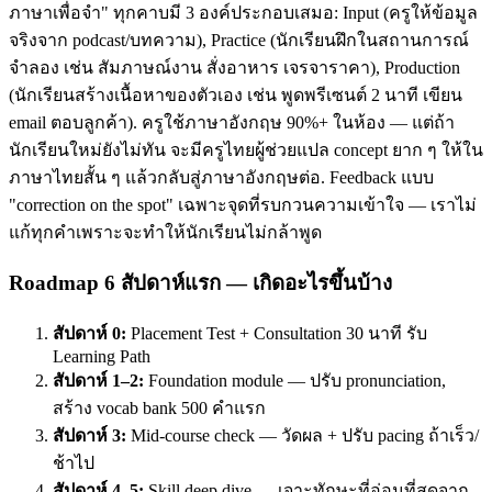
ภาษาเพื่อจำ" ทุกคาบมี 3 องค์ประกอบเสมอ: Input (ครูให้ข้อมูล
จริงจาก podcast/บทความ), Practice (นักเรียนฝึกในสถานการณ์
จำลอง เช่น สัมภาษณ์งาน สั่งอาหาร เจรจาราคา), Production
(นักเรียนสร้างเนื้อหาของตัวเอง เช่น พูดพรีเซนต์ 2 นาที เขียน
email ตอบลูกค้า). ครูใช้ภาษาอังกฤษ 90%+ ในห้อง — แต่ถ้า
นักเรียนใหม่ยังไม่ทัน จะมีครูไทยผู้ช่วยแปล concept ยาก ๆ ให้ใน
ภาษาไทยสั้น ๆ แล้วกลับสู่ภาษาอังกฤษต่อ. Feedback แบบ
"correction on the spot" เฉพาะจุดที่รบกวนความเข้าใจ — เราไม่
แก้ทุกคำเพราะจะทำให้นักเรียนไม่กล้าพูด
Roadmap 6 สัปดาห์แรก — เกิดอะไรขึ้นบ้าง
สัปดาห์ 0:
Placement Test + Consultation 30 นาที รับ
Learning Path
สัปดาห์ 1–2:
Foundation module — ปรับ pronunciation,
สร้าง vocab bank 500 คำแรก
สัปดาห์ 3:
Mid-course check — วัดผล + ปรับ pacing ถ้าเร็ว/
ช้าไป
สัปดาห์ 4–5:
Skill deep dive — เจาะทักษะที่อ่อนที่สุดจาก