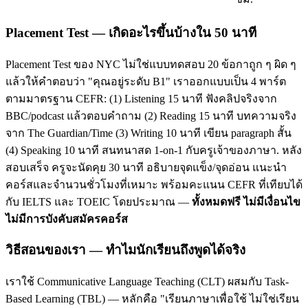
Placement Test — เกิดอะไรขึ้นบ้างใน 50 นาที
Placement Test ของ NYC ไม่ใช่แบบทดสอบ 20 ข้อกาถูก ๆ ผิด ๆ
แล้วให้คำตอบว่า "คุณอยู่ระดับ B1" เราออกแบบเป็น 4 พาร์ต
ตามมาตรฐาน CEFR: (1) Listening 15 นาที ฟังคลิปจริงจาก
BBC/podcast แล้วตอบคำถาม (2) Reading 15 นาที บทความจริง
จาก The Guardian/Time (3) Writing 10 นาที เขียน paragraph สั้น
(4) Speaking 10 นาที สนทนาสด 1-on-1 กับครูเจ้าของภาษา. หลัง
สอบเสร็จ ครูจะนัดคุย 30 นาที อธิบายจุดแข็ง/จุดอ่อน แนะนำ
คอร์สและจำนวนชั่วโมงที่เหมาะ พร้อมคะแนน CEFR ที่เทียบได้
กับ IELTS และ TOEIC โดยประมาณ —
ทั้งหมดฟรี ไม่มีเงื่อนไข
ไม่มีการบังคับสมัครคอร์ส
วิธีสอนของเรา — ทำไมนักเรียนถึงพูดได้จริง
เราใช้ Communicative Language Teaching (CLT) ผสมกับ Task-
Based Learning (TBL) — หลักคือ "เรียนภาษาเพื่อใช้ ไม่ใช่เรียน