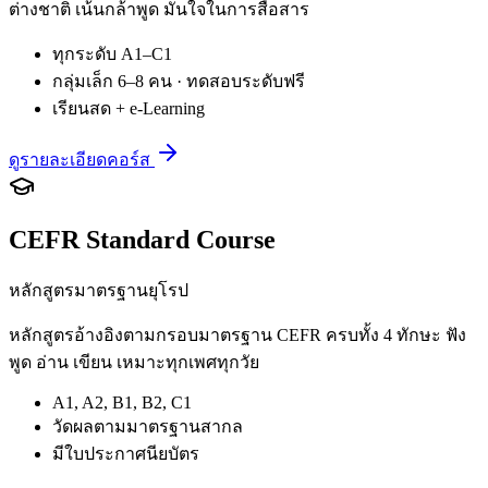
ต่างชาติ เน้นกล้าพูด มั่นใจในการสื่อสาร
ทุกระดับ A1–C1
กลุ่มเล็ก 6–8 คน · ทดสอบระดับฟรี
เรียนสด + e-Learning
ดูรายละเอียดคอร์ส
CEFR Standard Course
หลักสูตรมาตรฐานยุโรป
หลักสูตรอ้างอิงตามกรอบมาตรฐาน CEFR ครบทั้ง 4 ทักษะ ฟัง
พูด อ่าน เขียน เหมาะทุกเพศทุกวัย
A1, A2, B1, B2, C1
วัดผลตามมาตรฐานสากล
มีใบประกาศนียบัตร