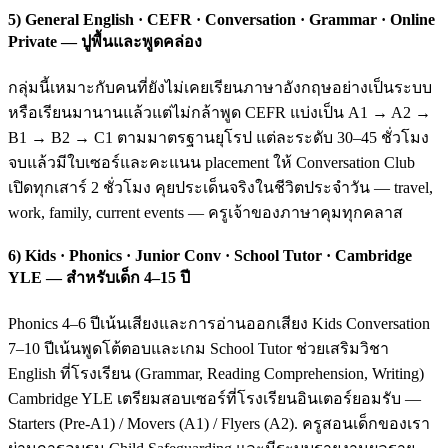
5) General English · CEFR · Conversation · Grammar · Online
Private — ปูพื้นและพูดคล่อง
กลุ่มนี้เหมาะกับคนที่ยังไม่เคยเรียนภาษาอังกฤษอย่างเป็นระบบ
หรือเรียนมานานแล้วแต่ไม่กล้าพูด CEFR แบ่งเป็น A1 → A2 →
B1 → B2 → C1 ตามมาตรฐานยุโรป แต่ละระดับ 30–45 ชั่วโมง
จบแล้วมีใบเซอร์และคะแนน placement ให้ Conversation Club
เปิดทุกเสาร์ 2 ชั่วโมง คุยประเด็นจริงในชีวิตประจำวัน — travel,
work, family, current events — ครูเจ้าของภาษาคุมทุกคลาส
6) Kids · Phonics · Junior Conv · School Tutor · Cambridge
YLE — สำหรับเด็ก 4–15 ปี
Phonics 4–6 ปีเน้นเสียงและการอ่านออกเสียง Kids Conversation
7–10 ปีเน้นพูดโต้ตอบและเกม School Tutor ช่วยเสริมวิชา
English ที่โรงเรียน (Grammar, Reading Comprehension, Writing)
Cambridge YLE เตรียมสอบเซอร์ที่โรงเรียนอินเตอร์ยอมรับ —
Starters (Pre-A1) / Movers (A1) / Flyers (A2). ครูสอนเด็กของเรา