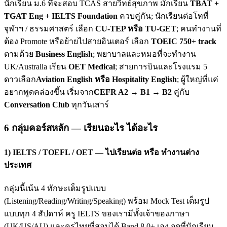
นักเรียน ม.6 ที่จะสอบ TCAS สายวิทย์สุขภาพ มักเรียน
TBAT +
TGAT Eng + IELTS Foundation
ควบคู่กัน; นักเรียนต่อโทที่
จุฬาฯ / ธรรมศาสตร์ เลือก
CU-TEP หรือ TU-GET
; คนทำงานที่
ต้อง Promote หรือย้ายไปสายอินเตอร์ เลือก
TOEIC 750+ track
ตามด้วย
Business English
; พยาบาลและหมอที่จะทำงาน
UK/Australia เรียน
OET Medical
; สายการบินและโรงแรม 5
ดาวเลือก
Aviation English หรือ Hospitality English
; ผู้ใหญ่ที่แค่
อยากพูดคล่องขึ้น เริ่มจาก
CEFR A2 → B1 → B2
คู่กับ
Conversation Club
ทุกวันเสาร์
6 กลุ่มคอร์สหลัก — เรียนอะไร ได้อะไร
1) IELTS / TOEFL / OET — ไปเรียนต่อ หรือ ทำงานต่าง
ประเทศ
กลุ่มนี้เน้น 4 ทักษะเต็มรูปแบบ
(Listening/Reading/Writing/Speaking) พร้อม Mock Test เต็มรูป
แบบทุก 4 สัปดาห์ ครู IELTS ของเรามีทั้งเจ้าของภาษา
(UK/US/AU) และครูไทยที่สอบได้ Band 8.0+ เอง จุดที่นักเรียน