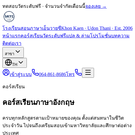
ทดสอบวัดระดับฟรี · จำนวนจำกัดเดือนนี้
จองเลย →
โรงเรียนสอนภาษาเอ็นวายซี
Khon Kaen · Udon Thani · Est. 2006
หน้าแรก
คอร์สเรียน
วัดระดับฟรี
แปล & ล่าม
โปรโมชั่น
บทความ
ติดต่อเรา
สาขา
TH
เข้าสู่ระบบ
064-861-8686
โทร
คอร์สเรียน
คอร์สเรียนภาษาอังกฤษ
ครบทุกหลักสูตรตามเป้าหมายของคุณ ตั้งแต่สนทนาในชีวิต
ประจำวัน ไปจนถึงเตรียมสอบเข้ามหาวิทยาลัยและศึกษาต่อต่าง
ประเทศ