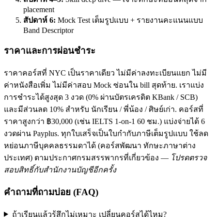
placement
สัปดาห์ 6:
Mock Test เต็มรูปแบบ + รายงานคะแนนแบบ
Band Descriptor
ราคาและการผ่อนชำระ
ราคาคอร์สที่ NYC เป็นราคาเดียว ไม่มีค่าลงทะเบียนแยก ไม่มี
ค่าหนังสือเพิ่ม ไม่มีค่าสอบ Mock ซ่อนใน bill สุดท้าย. เราแบ่ง
การชำระได้สูงสุด 3 งวด (0% ผ่านบัตรเครดิต KBank / SCB)
และมีส่วนลด 10% สำหรับ นักเรียน / พี่น้อง / ศิษย์เก่า. คอร์สที่
ราคาสูงกว่า ฿30,000 (เช่น IELTS 1-on-1 60 ชม.) แบ่งจ่ายได้ 6
งวดผ่าน Payplus. ทุกใบเสร็จเป็นใบกำกับภาษีเต็มรูปแบบ ใช้ลด
หย่อนภาษีบุคคลธรรมดาได้ (คอร์สพัฒนา ทักษะภาษาต่าง
ประเทศ) ตามประกาศกรมสรรพากรที่เกี่ยวข้อง —
โปรดตรวจ
สอบสิทธิ์กับสำนักงานบัญชีอีกครั้ง
คำถามที่ถามบ่อย (FAQ)
ถ้าเรียนแล้วรู้สึกไม่เหมาะ เปลี่ยนคอร์สได้ไหม?