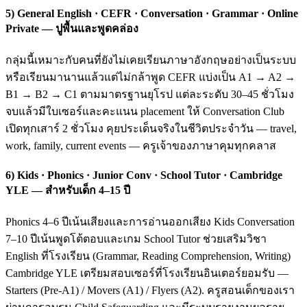
5) General English · CEFR · Conversation · Grammar · Online
Private — ปูพื้นและพูดคล่อง
กลุ่มนี้เหมาะกับคนที่ยังไม่เคยเรียนภาษาอังกฤษอย่างเป็นระบบ
หรือเรียนมานานแล้วแต่ไม่กล้าพูด CEFR แบ่งเป็น A1 → A2 →
B1 → B2 → C1 ตามมาตรฐานยุโรป แต่ละระดับ 30–45 ชั่วโมง
จบแล้วมีใบเซอร์และคะแนน placement ให้ Conversation Club
เปิดทุกเสาร์ 2 ชั่วโมง คุยประเด็นจริงในชีวิตประจำวัน — travel,
work, family, current events — ครูเจ้าของภาษาคุมทุกคลาส
6) Kids · Phonics · Junior Conv · School Tutor · Cambridge
YLE — สำหรับเด็ก 4–15 ปี
Phonics 4–6 ปีเน้นเสียงและการอ่านออกเสียง Kids Conversation
7–10 ปีเน้นพูดโต้ตอบและเกม School Tutor ช่วยเสริมวิชา
English ที่โรงเรียน (Grammar, Reading Comprehension, Writing)
Cambridge YLE เตรียมสอบเซอร์ที่โรงเรียนอินเตอร์ยอมรับ —
Starters (Pre-A1) / Movers (A1) / Flyers (A2). ครูสอนเด็กของเรา