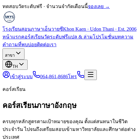
ทดสอบวัดระดับฟรี · จำนวนจำกัดเดือนนี้
จองเลย →
โรงเรียนสอนภาษาเอ็นวายซี
Khon Kaen · Udon Thani · Est. 2006
หน้าแรก
คอร์สเรียน
วัดระดับฟรี
แปล & ล่าม
โปรโมชั่น
บทความ
คำถามที่พบบ่อย
ติดต่อเรา
สาขา
TH
เข้าสู่ระบบ
064-861-8686
โทร
คอร์สเรียน
คอร์สเรียนภาษาอังกฤษ
ครบทุกหลักสูตรตามเป้าหมายของคุณ ตั้งแต่สนทนาในชีวิต
ประจำวัน ไปจนถึงเตรียมสอบเข้ามหาวิทยาลัยและศึกษาต่อต่าง
ประเทศ