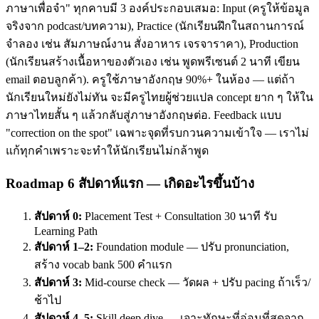
ภาษาเพื่อจำ" ทุกคาบมี 3 องค์ประกอบเสมอ: Input (ครูให้ข้อมูล
จริงจาก podcast/บทความ), Practice (นักเรียนฝึกในสถานการณ์
จำลอง เช่น สัมภาษณ์งาน สั่งอาหาร เจรจาราคา), Production
(นักเรียนสร้างเนื้อหาของตัวเอง เช่น พูดพรีเซนต์ 2 นาที เขียน
email ตอบลูกค้า). ครูใช้ภาษาอังกฤษ 90%+ ในห้อง — แต่ถ้า
นักเรียนใหม่ยังไม่ทัน จะมีครูไทยผู้ช่วยแปล concept ยาก ๆ ให้ใน
ภาษาไทยสั้น ๆ แล้วกลับสู่ภาษาอังกฤษต่อ. Feedback แบบ
"correction on the spot" เฉพาะจุดที่รบกวนความเข้าใจ — เราไม่
แก้ทุกคำเพราะจะทำให้นักเรียนไม่กล้าพูด
Roadmap 6 สัปดาห์แรก — เกิดอะไรขึ้นบ้าง
สัปดาห์ 0:
Placement Test + Consultation 30 นาที รับ
Learning Path
สัปดาห์ 1–2:
Foundation module — ปรับ pronunciation,
สร้าง vocab bank 500 คำแรก
สัปดาห์ 3:
Mid-course check — วัดผล + ปรับ pacing ถ้าเร็ว/
ช้าไป
สัปดาห์ 4–5:
Skill deep dive — เจาะทักษะที่อ่อนที่สุดจาก