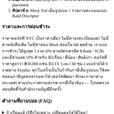
placement
สัปดาห์ 6:
Mock Test เต็มรูปแบบ + รายงานคะแนนแบบ
Band Descriptor
ราคาและการผ่อนชำระ
ราคาคอร์สที่ NYC เป็นราคาเดียว ไม่มีค่าลงทะเบียนแยก ไม่มี
ค่าหนังสือเพิ่ม ไม่มีค่าสอบ Mock ซ่อนใน bill สุดท้าย. เราแบ่ง
การชำระได้สูงสุด 3 งวด (0% ผ่านบัตรเครดิต KBank / SCB)
และมีส่วนลด 10% สำหรับ นักเรียน / พี่น้อง / ศิษย์เก่า. คอร์สที่
ราคาสูงกว่า ฿30,000 (เช่น IELTS 1-on-1 60 ชม.) แบ่งจ่ายได้ 6
งวดผ่าน Payplus. ทุกใบเสร็จเป็นใบกำกับภาษีเต็มรูปแบบ ใช้ลด
หย่อนภาษีบุคคลธรรมดาได้ (คอร์สพัฒนา ทักษะภาษาต่าง
ประเทศ) ตามประกาศกรมสรรพากรที่เกี่ยวข้อง —
โปรดตรวจ
สอบสิทธิ์กับสำนักงานบัญชีอีกครั้ง
คำถามที่ถามบ่อย (FAQ)
ถ้าเรียนแล้วรู้สึกไม่เหมาะ เปลี่ยนคอร์สได้ไหม?