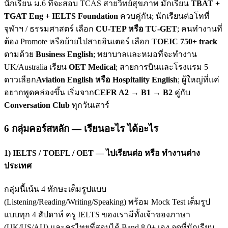
นักเรียน ม.6 ที่จะสอบ TCAS สายวิทย์สุขภาพ มักเรียน
TBAT +
TGAT Eng + IELTS Foundation
ควบคู่กัน; นักเรียนต่อโทที่
จุฬาฯ / ธรรมศาสตร์ เลือก
CU-TEP หรือ TU-GET
; คนทำงานที่
ต้อง Promote หรือย้ายไปสายอินเตอร์ เลือก
TOEIC 750+ track
ตามด้วย
Business English
; พยาบาลและหมอที่จะทำงาน
UK/Australia เรียน
OET Medical
; สายการบินและโรงแรม 5
ดาวเลือก
Aviation English หรือ Hospitality English
; ผู้ใหญ่ที่แค่
อยากพูดคล่องขึ้น เริ่มจาก
CEFR A2 → B1 → B2
คู่กับ
Conversation Club
ทุกวันเสาร์
6 กลุ่มคอร์สหลัก — เรียนอะไร ได้อะไร
1) IELTS / TOEFL / OET — ไปเรียนต่อ หรือ ทำงานต่าง
ประเทศ
กลุ่มนี้เน้น 4 ทักษะเต็มรูปแบบ
(Listening/Reading/Writing/Speaking) พร้อม Mock Test เต็มรูป
แบบทุก 4 สัปดาห์ ครู IELTS ของเรามีทั้งเจ้าของภาษา
(UK/US/AU) และครูไทยที่สอบได้ Band 8.0+ เอง จุดที่นักเรียน