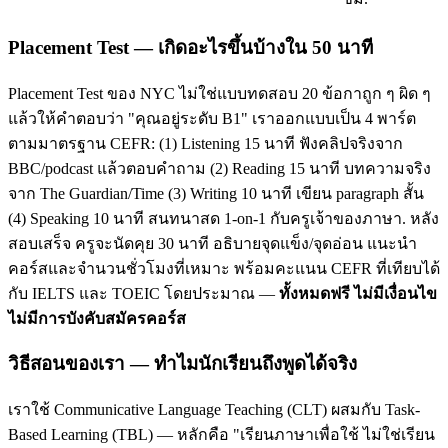
Placement Test — เกิดอะไรขึ้นบ้างใน 50 นาที
Placement Test ของ NYC ไม่ใช่แบบทดสอบ 20 ข้อกาถูก ๆ ผิด ๆ
แล้วให้คำตอบว่า "คุณอยู่ระดับ B1" เราออกแบบเป็น 4 พาร์ต
ตามมาตรฐาน CEFR: (1) Listening 15 นาที ฟังคลิปจริงจาก
BBC/podcast แล้วตอบคำถาม (2) Reading 15 นาที บทความจริง
จาก The Guardian/Time (3) Writing 10 นาที เขียน paragraph สั้น
(4) Speaking 10 นาที สนทนาสด 1-on-1 กับครูเจ้าของภาษา. หลัง
สอบเสร็จ ครูจะนัดคุย 30 นาที อธิบายจุดแข็ง/จุดอ่อน แนะนำ
คอร์สและจำนวนชั่วโมงที่เหมาะ พร้อมคะแนน CEFR ที่เทียบได้
กับ IELTS และ TOEIC โดยประมาณ —
ทั้งหมดฟรี ไม่มีเงื่อนไข
ไม่มีการบังคับสมัครคอร์ส
วิธีสอนของเรา — ทำไมนักเรียนถึงพูดได้จริง
เราใช้ Communicative Language Teaching (CLT) ผสมกับ Task-
Based Learning (TBL) — หลักคือ "เรียนภาษาเพื่อใช้ ไม่ใช่เรียน