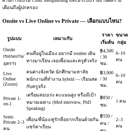
ผ่านการอบรม Child Safeguarding และมีระบบรายงานผลราย
เดือนถึงผู้ปกครอง
Onsite vs Live Online vs Private — เลือกแบบไหน?
ราคา
ขนาด
รูปแบบ
เหมาะกับ
เริ่มต้น
กลุ่ม
Onsite
฿4,500
6–10
คนที่อยู่ในเมือง อยากมี routine เดิน
(ขอนแก่น/
/ 30
คน
ทางมาเรียน เจอเพื่อนและครูตัวจริง
อุดรฯ)
ชม.
คนต่างจังหวัด นักศึกษามหาลัย
฿3,900
Live
6–10
Online
/ 30
พนักงานที่ทำงาน hybrid — เรียนสด
คน
(Zoom)
ชม.
กับครูจริง
เตรียมสอบเร่ง คะแนนสูง หรือมีเป้า
฿850 /
Private 1-
1 คน
หมายเฉพาะ (Med interview, PhD
on-1
ชม.
Speaking)
฿550 /
Semi-
เพื่อน/พี่น้อง/คู่รักที่อยากเรียนด้วยกัน
2–3
Private 2–3
คน /
คน
แชร์ค่าเรียน
คน
ชม.