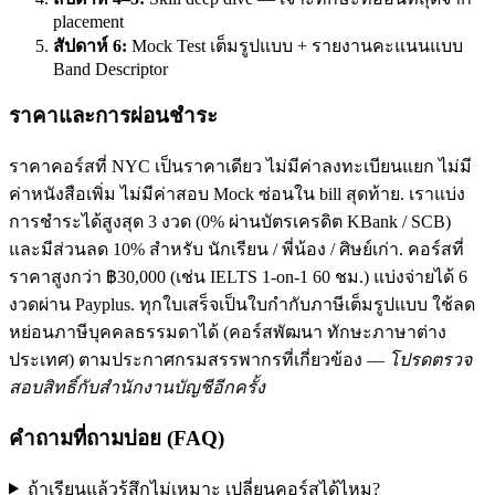
placement
สัปดาห์ 6:
Mock Test เต็มรูปแบบ + รายงานคะแนนแบบ
Band Descriptor
ราคาและการผ่อนชำระ
ราคาคอร์สที่ NYC เป็นราคาเดียว ไม่มีค่าลงทะเบียนแยก ไม่มี
ค่าหนังสือเพิ่ม ไม่มีค่าสอบ Mock ซ่อนใน bill สุดท้าย. เราแบ่ง
การชำระได้สูงสุด 3 งวด (0% ผ่านบัตรเครดิต KBank / SCB)
และมีส่วนลด 10% สำหรับ นักเรียน / พี่น้อง / ศิษย์เก่า. คอร์สที่
ราคาสูงกว่า ฿30,000 (เช่น IELTS 1-on-1 60 ชม.) แบ่งจ่ายได้ 6
งวดผ่าน Payplus. ทุกใบเสร็จเป็นใบกำกับภาษีเต็มรูปแบบ ใช้ลด
หย่อนภาษีบุคคลธรรมดาได้ (คอร์สพัฒนา ทักษะภาษาต่าง
ประเทศ) ตามประกาศกรมสรรพากรที่เกี่ยวข้อง —
โปรดตรวจ
สอบสิทธิ์กับสำนักงานบัญชีอีกครั้ง
คำถามที่ถามบ่อย (FAQ)
ถ้าเรียนแล้วรู้สึกไม่เหมาะ เปลี่ยนคอร์สได้ไหม?