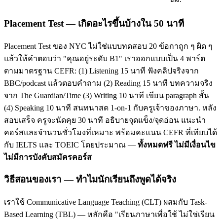
Placement Test — เกิดอะไรขึ้นบ้างใน 50 นาที
Placement Test ของ NYC ไม่ใช่แบบทดสอบ 20 ข้อกาถูก ๆ ผิด ๆ
แล้วให้คำตอบว่า "คุณอยู่ระดับ B1" เราออกแบบเป็น 4 พาร์ต
ตามมาตรฐาน CEFR: (1) Listening 15 นาที ฟังคลิปจริงจาก
BBC/podcast แล้วตอบคำถาม (2) Reading 15 นาที บทความจริง
จาก The Guardian/Time (3) Writing 10 นาที เขียน paragraph สั้น
(4) Speaking 10 นาที สนทนาสด 1-on-1 กับครูเจ้าของภาษา. หลัง
สอบเสร็จ ครูจะนัดคุย 30 นาที อธิบายจุดแข็ง/จุดอ่อน แนะนำ
คอร์สและจำนวนชั่วโมงที่เหมาะ พร้อมคะแนน CEFR ที่เทียบได้
กับ IELTS และ TOEIC โดยประมาณ —
ทั้งหมดฟรี ไม่มีเงื่อนไข
ไม่มีการบังคับสมัครคอร์ส
วิธีสอนของเรา — ทำไมนักเรียนถึงพูดได้จริง
เราใช้ Communicative Language Teaching (CLT) ผสมกับ Task-
Based Learning (TBL) — หลักคือ "เรียนภาษาเพื่อใช้ ไม่ใช่เรียน