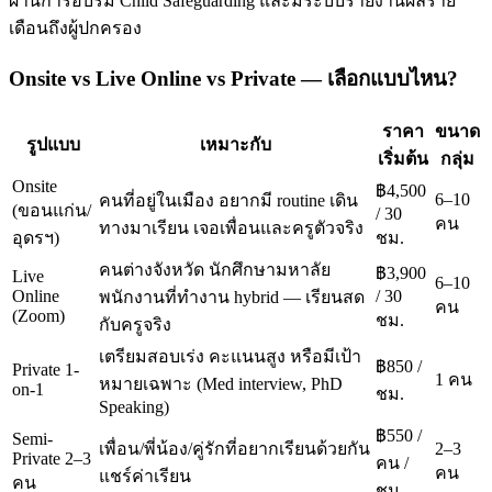
ผ่านการอบรม Child Safeguarding และมีระบบรายงานผลราย
เดือนถึงผู้ปกครอง
Onsite vs Live Online vs Private — เลือกแบบไหน?
ราคา
ขนาด
รูปแบบ
เหมาะกับ
เริ่มต้น
กลุ่ม
Onsite
฿4,500
6–10
คนที่อยู่ในเมือง อยากมี routine เดิน
(ขอนแก่น/
/ 30
คน
ทางมาเรียน เจอเพื่อนและครูตัวจริง
อุดรฯ)
ชม.
คนต่างจังหวัด นักศึกษามหาลัย
฿3,900
Live
6–10
Online
/ 30
พนักงานที่ทำงาน hybrid — เรียนสด
คน
(Zoom)
ชม.
กับครูจริง
เตรียมสอบเร่ง คะแนนสูง หรือมีเป้า
฿850 /
Private 1-
1 คน
หมายเฉพาะ (Med interview, PhD
on-1
ชม.
Speaking)
฿550 /
Semi-
เพื่อน/พี่น้อง/คู่รักที่อยากเรียนด้วยกัน
2–3
Private 2–3
คน /
คน
แชร์ค่าเรียน
คน
ชม.