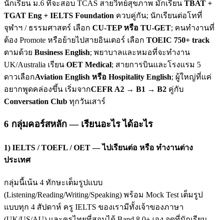
นักเรียน ม.6 ที่จะสอบ TCAS สายวิทย์สุขภาพ มักเรียน
TBAT +
TGAT Eng + IELTS Foundation
ควบคู่กัน; นักเรียนต่อโทที่
จุฬาฯ / ธรรมศาสตร์ เลือก
CU-TEP หรือ TU-GET
; คนทำงานที่
ต้อง Promote หรือย้ายไปสายอินเตอร์ เลือก
TOEIC 750+ track
ตามด้วย
Business English
; พยาบาลและหมอที่จะทำงาน
UK/Australia เรียน
OET Medical
; สายการบินและโรงแรม 5
ดาวเลือก
Aviation English หรือ Hospitality English
; ผู้ใหญ่ที่แค่
อยากพูดคล่องขึ้น เริ่มจาก
CEFR A2 → B1 → B2
คู่กับ
Conversation Club
ทุกวันเสาร์
6 กลุ่มคอร์สหลัก — เรียนอะไร ได้อะไร
1) IELTS / TOEFL / OET — ไปเรียนต่อ หรือ ทำงานต่าง
ประเทศ
กลุ่มนี้เน้น 4 ทักษะเต็มรูปแบบ
(Listening/Reading/Writing/Speaking) พร้อม Mock Test เต็มรูป
แบบทุก 4 สัปดาห์ ครู IELTS ของเรามีทั้งเจ้าของภาษา
(UK/US/AU) และครูไทยที่สอบได้ Band 8.0+ เอง จุดที่นักเรียน