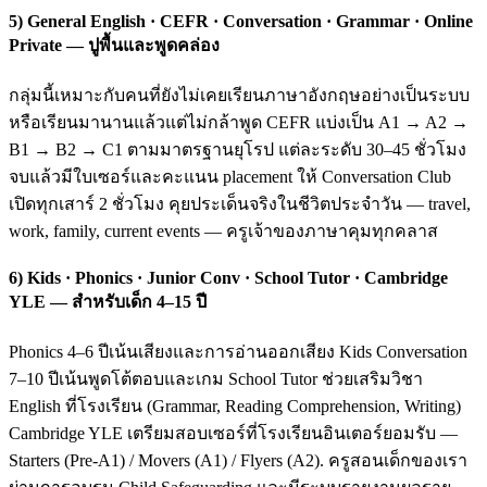
5) General English · CEFR · Conversation · Grammar · Online
Private — ปูพื้นและพูดคล่อง
กลุ่มนี้เหมาะกับคนที่ยังไม่เคยเรียนภาษาอังกฤษอย่างเป็นระบบ
หรือเรียนมานานแล้วแต่ไม่กล้าพูด CEFR แบ่งเป็น A1 → A2 →
B1 → B2 → C1 ตามมาตรฐานยุโรป แต่ละระดับ 30–45 ชั่วโมง
จบแล้วมีใบเซอร์และคะแนน placement ให้ Conversation Club
เปิดทุกเสาร์ 2 ชั่วโมง คุยประเด็นจริงในชีวิตประจำวัน — travel,
work, family, current events — ครูเจ้าของภาษาคุมทุกคลาส
6) Kids · Phonics · Junior Conv · School Tutor · Cambridge
YLE — สำหรับเด็ก 4–15 ปี
Phonics 4–6 ปีเน้นเสียงและการอ่านออกเสียง Kids Conversation
7–10 ปีเน้นพูดโต้ตอบและเกม School Tutor ช่วยเสริมวิชา
English ที่โรงเรียน (Grammar, Reading Comprehension, Writing)
Cambridge YLE เตรียมสอบเซอร์ที่โรงเรียนอินเตอร์ยอมรับ —
Starters (Pre-A1) / Movers (A1) / Flyers (A2). ครูสอนเด็กของเรา