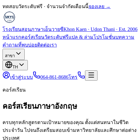
ทดสอบวัดระดับฟรี · จำนวนจำกัดเดือนนี้
จองเลย →
โรงเรียนสอนภาษาเอ็นวายซี
Khon Kaen · Udon Thani · Est. 2006
หน้าแรก
คอร์สเรียน
วัดระดับฟรี
แปล & ล่าม
โปรโมชั่น
บทความ
คำถามที่พบบ่อย
ติดต่อเรา
สาขา
TH
เข้าสู่ระบบ
064-861-8686
โทร
คอร์สเรียน
คอร์สเรียนภาษาอังกฤษ
ครบทุกหลักสูตรตามเป้าหมายของคุณ ตั้งแต่สนทนาในชีวิต
ประจำวัน ไปจนถึงเตรียมสอบเข้ามหาวิทยาลัยและศึกษาต่อต่าง
ประเทศ