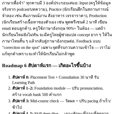
ภาษาเพื่อจำ" ทุกคาบมี 3 องค์ประกอบเสมอ: Input (ครูให้ข้อมูล
จริงจาก podcast/บทความ), Practice (นักเรียนฝึกในสถานการณ์
จำลอง เช่น สัมภาษณ์งาน สั่งอาหาร เจรจาราคา), Production
(นักเรียนสร้างเนื้อหาของตัวเอง เช่น พูดพรีเซนต์ 2 นาที เขียน
email ตอบลูกค้า). ครูใช้ภาษาอังกฤษ 90%+ ในห้อง — แต่ถ้า
นักเรียนใหม่ยังไม่ทัน จะมีครูไทยผู้ช่วยแปล concept ยาก ๆ ให้ใน
ภาษาไทยสั้น ๆ แล้วกลับสู่ภาษาอังกฤษต่อ. Feedback แบบ
"correction on the spot" เฉพาะจุดที่รบกวนความเข้าใจ — เราไม่
แก้ทุกคำเพราะจะทำให้นักเรียนไม่กล้าพูด
Roadmap 6 สัปดาห์แรก — เกิดอะไรขึ้นบ้าง
สัปดาห์ 0:
Placement Test + Consultation 30 นาที รับ
Learning Path
สัปดาห์ 1–2:
Foundation module — ปรับ pronunciation,
สร้าง vocab bank 500 คำแรก
สัปดาห์ 3:
Mid-course check — วัดผล + ปรับ pacing ถ้าเร็ว/
ช้าไป
สัปดาห์ 4–5:
Skill deep dive — เจาะทักษะที่อ่อนที่สุดจาก