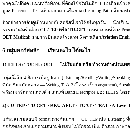
พาคุณไปถึงคะแนนหรือทักษะที่ต้องใช้จริงในอีก 3–12 เดือนข้างห
ดูผล Placement Test แล้วออกแบบเส้นทาง (Learning Path) ที่บอกชั
ตัวอย่างการจับคู่เป้าหมายกับคอร์สที่เราใช้จริงทุกวัน — นักเรี
ธรรมศาสตร์ เลือก
CU-TEP หรือ TU-GET
; คนทำงานที่ต้อง Pro
OET Medical
; สายการบินและโรงแรม 5 ดาวเลือก
Aviation Engli
6 กลุ่มคอร์สหลัก — เรียนอะไร ได้อะไร
1) IELTS / TOEFL / OET — ไปเรียนต่อ หรือ ทำงานต่างประเทศ
กลุ่มนี้เน้น 4 ทักษะเต็มรูปแบบ (Listening/Reading/Writing/Spea
ที่นักเรียนมักพลาด — Writing Task 2 (โครงสร้าง argument), Spea
พร้อมมาร์กตามเกณฑ์ 4 เกณฑ์ Band Descriptor ของ IELTS โดย
2) CU-TEP · TU-GET · KKU-AELT · TGAT · TBAT · A-Level
แต่ละสนามสอบมี format ต่างกันมาก — CU-TEP เน้น Listening ที่
คอร์สของเราแยกตามสนามชัดเจน ไม่ยัดรวมเป็น 'ติวสอบภาษาอังก