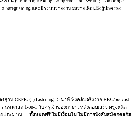
รงเรียน (Grammar, Reading Comprehension, Writing) Cambridge
Child Safeguarding และมีระบบรายงานผลรายเดือนถึงผู้ปกครอง
รฐาน CEFR: (1) Listening 15 นาที ฟังคลิปจริงจาก BBC/podcast
าที สนทนาสด 1-on-1 กับครูเจ้าของภาษา. หลังสอบเสร็จ ครูจะนัด
C โดยประมาณ —
ทั้งหมดฟรี ไม่มีเงื่อนไข ไม่มีการบังคับสมัครคอร์ส