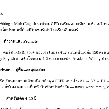
ck
ting + Math (English section), GED เตรียมสอบเทียบ ม.6 อเมริกา 
ับเด็กประถมที่ต้องมีใบเซอร์เข้าโรงเรียนอินเตอร์
ing — ทำงานและ Promote
อร์ส TOEIC 750+ ของเรารับประกันคะแนนขึ้นเฉลี่ย 150 คะแนนหลัง 3
ity English สำหรับโรงแรม 4–5 ดาว และเชฟ. Academic Writing สำหรั
rivate — ปูพื้นและพูดคล่อง
บ หรือเรียนมานานแล้วแต่ไม่กล้าพูด CEFR แบ่งเป็น A1 → A2 → B1
 2 ชั่วโมง คุยประเด็นจริงในชีวิตประจำวัน — travel, work, family
 — สำหรับเด็ก 4–15 ปี