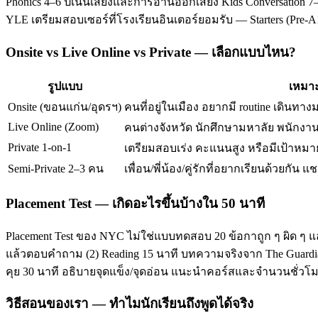
Phonics 4–6 ปีเน้นเสียงและการอ่านออกเสียง Kids Conversation 7–
YLE เตรียมสอบเซอร์ที่โรงเรียนอินเตอร์ยอมรับ — Starters (Pre-
Onsite vs Live Online vs Private — เลือกแบบไหน?
รูปแบบ
เหมาะ
Onsite (ขอนแก่น/อุดรฯ)
คนที่อยู่ในเมือง อยากมี routine เดินทาง
Live Online (Zoom)
คนต่างจังหวัด นักศึกษามหาลัย พนักงานท
Private 1-on-1
เตรียมสอบเร่ง คะแนนสูง หรือมีเป้าหมาย
Semi-Private 2–3 คน
เพื่อน/พี่น้อง/คู่รักที่อยากเรียนด้วยกัน แช
Placement Test — เกิดอะไรขึ้นบ้างใน 50 นาที
Placement Test ของ NYC ไม่ใช่แบบทดสอบ 20 ข้อกาถูก ๆ ผิด ๆ แ
แล้วตอบคำถาม (2) Reading 15 นาที บทความจริงจาก The Guardian/T
คุย 30 นาที อธิบายจุดแข็ง/จุดอ่อน แนะนำคอร์สและจำนวนชั่ว
วิธีสอนของเรา — ทำไมนักเรียนถึงพูดได้จริง