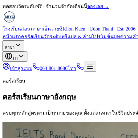
ทดสอบวัดระดับฟรี · จำนวนจำกัดเดือนนี้
จองเลย →
โรงเรียนสอนภาษาเอ็นวายซี
Khon Kaen · Udon Thani · Est. 2006
หน้าแรก
คอร์สเรียน
วัดระดับฟรี
แปล & ล่าม
โปรโมชั่น
บทความ
คำ
สาขา
TH
เข้าสู่ระบบ
064-861-8686
โทร
คอร์สเรียน
คอร์สเรียนภาษาอังกฤษ
ครบทุกหลักสูตรตามเป้าหมายของคุณ ตั้งแต่สนทนาในชีวิตประจ