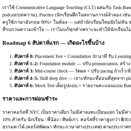
เราใช้ Communicative Language Teaching (CLT) ผสมกับ Task-Base
podcast/บทความ), Practice (นักเรียนฝึกในสถานการณ์จำลอง เช่น ส
ครูใช้ภาษาอังกฤษ 90%+ ในห้อง — แต่ถ้านักเรียนใหม่ยังไม่ทัน จะ
ที่รบกวนความเข้าใจ — เราไม่แก้ทุกคำเพราะจะทำให้นักเรียนไม่
Roadmap 6 สัปดาห์แรก — เกิดอะไรขึ้นบ้าง
สัปดาห์ 0:
Placement Test + Consultation 30 นาที รับ Learnin
สัปดาห์ 1–2:
Foundation module — ปรับ pronunciation, สร้า
สัปดาห์ 3:
Mid-course check — วัดผล + ปรับ pacing ถ้าเร็ว/ช
สัปดาห์ 4–5:
Skill deep dive — เจาะทักษะที่อ่อนที่สุดจาก pl
สัปดาห์ 6:
Mock Test เต็มรูปแบบ + รายงานคะแนนแบบ Band
ราคาและการผ่อนชำระ
ราคาคอร์สที่ NYC เป็นราคาเดียว ไม่มีค่าลงทะเบียนแยก ไม่มีค่าห
10% สำหรับ นักเรียน / พี่น้อง / ศิษย์เก่า. คอร์สที่ราคาสูงกว่า 
ธรรมดาได้ (คอร์สพัฒนา ทักษะภาษาต่างประเทศ) ตามประกาศกร