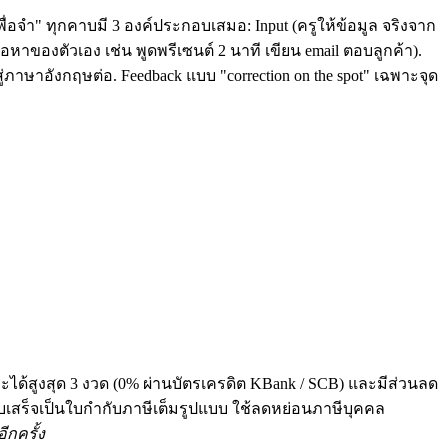
ื่อจำ" ทุกคาบมี 3 องค์ประกอบเสมอ: Input (ครูให้ข้อมูล จริงจาก
หาของตัวเอง เช่น พูดพรีเซนต์ 2 นาที เขียน email ตอบลูกค้า).
่ภาษาอังกฤษต่อ. Feedback แบบ "correction on the spot" เฉพาะจุด
ระได้สูงสุด 3 งวด (0% ผ่านบัตรเครดิต KBank / SCB) และมีส่วนลด
 ทุกใบเสร็จเป็นใบกำกับภาษีเต็มรูปแบบ ใช้ลดหย่อนภาษีบุคคล
ีกครั้ง