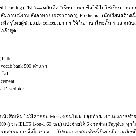
d Learning (TBL) — หลักคือ "เรียนภาษาเพื่อใช้ ไม่ใช่เรียนภาษาเพ
ัมภาษณ์งาน สั่งอาหาร เจรจาราคา), Production (นักเรียนสร้างเนื้อ
มีครูไทยผู้ช่วยแปล concept ยาก ๆ ให้ในภาษาไทยสั้น ๆ แล้วกลับสู
กล้าพูด
g Path
ง vocab bank 500 คำแรก
้าไป
acement
 Descriptor
นังสือเพิ่ม ไม่มีค่าสอบ Mock ซ่อนใน bill สุดท้าย. เราแบ่งการชำ
฿30,000 (เช่น IELTS 1-on-1 60 ชม.) แบ่งจ่ายได้ 6 งวดผ่าน Payplus.
มสรรพากรที่เกี่ยวข้อง —
โปรดตรวจสอบสิทธิ์กับสำนักงานบัญชีอ