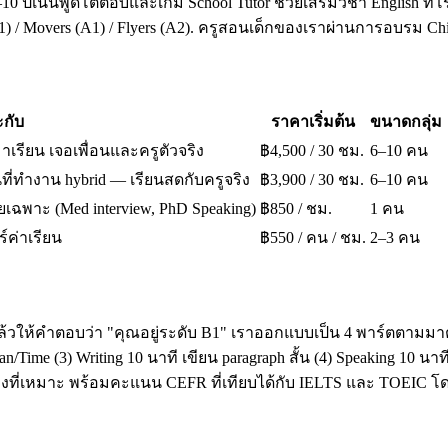
10 ปีเน้นพูดโต้ตอบและเกม School Tutor ช่วยเสริมวิชา English ที่โ
A1) / Movers (A1) / Flyers (A2). ครูสอนเด็กของเราผ่านการอบรม 
กับ
ราคาเริ่มต้น
ขนาดกลุ่ม
มาเรียน เจอเพื่อนและครูตัวจริง
฿4,500 / 30 ชม.
6–10 คน
ี่ทำงาน hybrid — เรียนสดกับครูจริง
฿3,900 / 30 ชม.
6–10 คน
เฉพาะ (Med interview, PhD Speaking)
฿850 / ชม.
1 คน
ร์ค่าเรียน
฿550 / คน / ชม.
2–3 คน
ล้วให้คำตอบว่า "คุณอยู่ระดับ B1" เราออกแบบเป็น 4 พาร์ตตามมาต
ime (3) Writing 10 นาที เขียน paragraph สั้น (4) Speaking 10 น
โมงที่เหมาะ พร้อมคะแนน CEFR ที่เทียบได้กับ IELTS และ TOEI