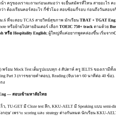
น้า ครูของเราจะถามก่อนเสมอว่า จะยื่นสมัครที่ไหน สายอะไร คะแน
ดว่า ต้องเรียนคอร์สอะไร กี่ชั่วโมง สอบซ้อมกี่รอบ ก่อนถึงวันสอบจร
ยน ม.6 ที่จะสอบ TCAS สายวิทย์สุขภาพ มักเรียน
TBAT + TGAT Eng 
mote หรือย้ายไปสายอินเตอร์ เลือก
TOEIC 750+ track
ตามด้วย
Bus
sh หรือ Hospitality English
; ผู้ใหญ่ที่แค่อยากพูดคล่องขึ้น เริ่มจาก
C
king) พร้อม Mock Test เต็มรูปแบบทุก 4 สัปดาห์ ครู IELTS ของเรามี
king Part 3 (การขยายคำตอบ), Reading (จับเวลา 60 นาทีต่อ 40 ข้อ)
ตรง
 Eng — สอบเข้ามหาลัยไทย
เร็ว, TU-GET มี Cloze test ลึก, KKU-AELT มี Speaking แบบ semi-
ฤษ' เพราะ scoring และ strategy ต่างกันหมด นักเรียน KKU-AEL