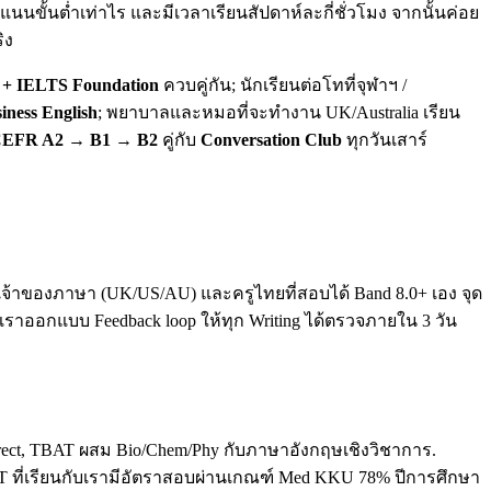
นขั้นต่ำเท่าไร และมีเวลาเรียนสัปดาห์ละกี่ชั่วโมง จากนั้นค่อย
ิง
+ IELTS Foundation
ควบคู่กัน; นักเรียนต่อโทที่จุฬาฯ /
iness English
; พยาบาลและหมอที่จะทำงาน UK/Australia เรียน
EFR A2 → B1 → B2
คู่กับ
Conversation Club
ทุกวันเสาร์
ทั้งเจ้าของภาษา (UK/US/AU) และครูไทยที่สอบได้ Band 8.0+ เอง จุด
. เราออกแบบ Feedback loop ให้ทุก Writing ได้ตรวจภายใน 3 วัน
direct, TBAT ผสม Bio/Chem/Phy กับภาษาอังกฤษเชิงวิชาการ.
T ที่เรียนกับเรามีอัตราสอบผ่านเกณฑ์ Med KKU 78% ปีการศึกษา