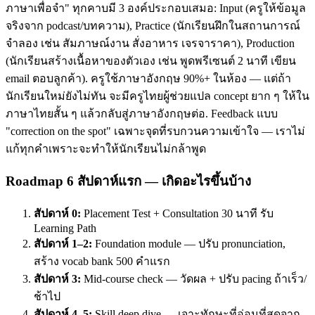
ภาษาเพื่อจำ" ทุกคาบมี 3 องค์ประกอบเสมอ: Input (ครูให้ข้อมูล
จริงจาก podcast/บทความ), Practice (นักเรียนฝึกในสถานการณ์
จำลอง เช่น สัมภาษณ์งาน สั่งอาหาร เจรจาราคา), Production
(นักเรียนสร้างเนื้อหาของตัวเอง เช่น พูดพรีเซนต์ 2 นาที เขียน
email ตอบลูกค้า). ครูใช้ภาษาอังกฤษ 90%+ ในห้อง — แต่ถ้า
นักเรียนใหม่ยังไม่ทัน จะมีครูไทยผู้ช่วยแปล concept ยาก ๆ ให้ใน
ภาษาไทยสั้น ๆ แล้วกลับสู่ภาษาอังกฤษต่อ. Feedback แบบ
"correction on the spot" เฉพาะจุดที่รบกวนความเข้าใจ — เราไม่
แก้ทุกคำเพราะจะทำให้นักเรียนไม่กล้าพูด
Roadmap 6 สัปดาห์แรก — เกิดอะไรขึ้นบ้าง
สัปดาห์ 0:
Placement Test + Consultation 30 นาที รับ
Learning Path
สัปดาห์ 1–2:
Foundation module — ปรับ pronunciation,
สร้าง vocab bank 500 คำแรก
สัปดาห์ 3:
Mid-course check — วัดผล + ปรับ pacing ถ้าเร็ว/
ช้าไป
สัปดาห์ 4–5:
Skill deep dive — เจาะทักษะที่อ่อนที่สุดจาก