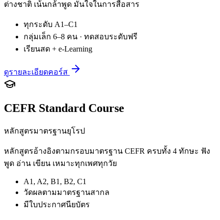
ต่างชาติ เน้นกล้าพูด มั่นใจในการสื่อสาร
ทุกระดับ A1–C1
กลุ่มเล็ก 6–8 คน · ทดสอบระดับฟรี
เรียนสด + e-Learning
ดูรายละเอียดคอร์ส
CEFR Standard Course
หลักสูตรมาตรฐานยุโรป
หลักสูตรอ้างอิงตามกรอบมาตรฐาน CEFR ครบทั้ง 4 ทักษะ ฟัง
พูด อ่าน เขียน เหมาะทุกเพศทุกวัย
A1, A2, B1, B2, C1
วัดผลตามมาตรฐานสากล
มีใบประกาศนียบัตร