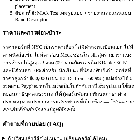
placement
สัปดาห์ 6:
Mock Test เต็มรูปแบบ + รายงานคะแนนแบบ
Band Descriptor
ราคาและการผ่อนชำระ
ราคาคอร์สที่ NYC เป็นราคาเดียว ไม่มีค่าลงทะเบียนแยก ไม่มี
ค่าหนังสือเพิ่ม ไม่มีค่าสอบ Mock ซ่อนใน bill สุดท้าย. เราแบ่ง
การชำระได้สูงสุด 3 งวด (0% ผ่านบัตรเครดิต KBank / SCB)
และมีส่วนลด 10% สำหรับ นักเรียน / พี่น้อง / ศิษย์เก่า. คอร์สที่
ราคาสูงกว่า ฿30,000 (เช่น IELTS 1-on-1 60 ชม.) แบ่งจ่ายได้ 6
งวดผ่าน Payplus. ทุกใบเสร็จเป็นใบกำกับภาษีเต็มรูปแบบ ใช้ลด
หย่อนภาษีบุคคลธรรมดาได้ (คอร์สพัฒนา ทักษะภาษาต่าง
ประเทศ) ตามประกาศกรมสรรพากรที่เกี่ยวข้อง —
โปรดตรวจ
สอบสิทธิ์กับสำนักงานบัญชีอีกครั้ง
คำถามที่ถามบ่อย (FAQ)
ถ้าเรียนแล้วรู้สึกไม่เหมาะ เปลี่ยนคอร์สได้ไหม?