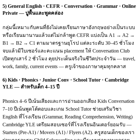
5) General English · CEFR · Conversation · Grammar · Online
Private — ปูพื้นและพูดคล่อง
กลุ่มนี้เหมาะกับคนที่ยังไม่เคยเรียนภาษาอังกฤษอย่างเป็นระบบ
หรือเรียนมานานแล้วแต่ไม่กล้าพูด CEFR แบ่งเป็น A1 → A2 →
B1 → B2 → C1 ตามมาตรฐานยุโรป แต่ละระดับ 30–45 ชั่วโมง
จบแล้วมีใบเซอร์และคะแนน placement ให้ Conversation Club
เปิดทุกเสาร์ 2 ชั่วโมง คุยประเด็นจริงในชีวิตประจำวัน — travel,
work, family, current events — ครูเจ้าของภาษาคุมทุกคลาส
6) Kids · Phonics · Junior Conv · School Tutor · Cambridge
YLE — สำหรับเด็ก 4–15 ปี
Phonics 4–6 ปีเน้นเสียงและการอ่านออกเสียง Kids Conversation
7–10 ปีเน้นพูดโต้ตอบและเกม School Tutor ช่วยเสริมวิชา
English ที่โรงเรียน (Grammar, Reading Comprehension, Writing)
Cambridge YLE เตรียมสอบเซอร์ที่โรงเรียนอินเตอร์ยอมรับ —
Starters (Pre-A1) / Movers (A1) / Flyers (A2). ครูสอนเด็กของเรา