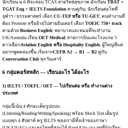
นักเรียน ม.6 ที่จะสอบ TCAS สายวิทย์สุขภาพ มักเรียน
TBAT +
TGAT Eng + IELTS Foundation
ควบคู่กัน; นักเรียนต่อโทที่
จุฬาฯ / ธรรมศาสตร์ เลือก
CU-TEP หรือ TU-GET
; คนทำงานที่
ต้อง Promote หรือย้ายไปสายอินเตอร์ เลือก
TOEIC 750+ track
ตามด้วย
Business English
; พยาบาลและหมอที่จะทำงาน
UK/Australia เรียน
OET Medical
; สายการบินและโรงแรม 5
ดาวเลือก
Aviation English หรือ Hospitality English
; ผู้ใหญ่ที่แค่
อยากพูดคล่องขึ้น เริ่มจาก
CEFR A2 → B1 → B2
คู่กับ
Conversation Club
ทุกวันเสาร์
6 กลุ่มคอร์สหลัก — เรียนอะไร ได้อะไร
1) IELTS / TOEFL / OET — ไปเรียนต่อ หรือ ทำงานต่าง
ประเทศ
กลุ่มนี้เน้น 4 ทักษะเต็มรูปแบบ
(Listening/Reading/Writing/Speaking) พร้อม Mock Test เต็มรูป
แบบทุก 4 สัปดาห์ ครู IELTS ของเรามีทั้งเจ้าของภาษา
(UK/US/AU) และครูไทยที่สอบได้ Band 8.0+ เอง จุดที่นักเรียน