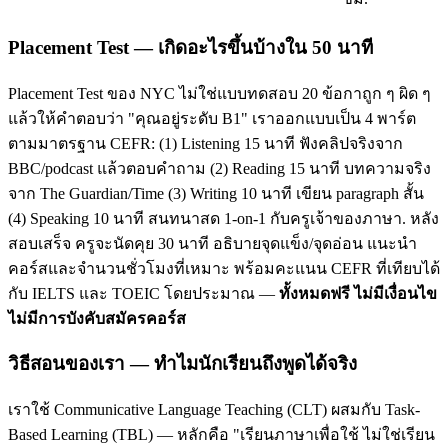
Placement Test — เกิดอะไรขึ้นบ้างใน 50 นาที
Placement Test ของ NYC ไม่ใช่แบบทดสอบ 20 ข้อกาถูก ๆ ผิด ๆ
แล้วให้คำตอบว่า "คุณอยู่ระดับ B1" เราออกแบบเป็น 4 พาร์ต
ตามมาตรฐาน CEFR: (1) Listening 15 นาที ฟังคลิปจริงจาก
BBC/podcast แล้วตอบคำถาม (2) Reading 15 นาที บทความจริง
จาก The Guardian/Time (3) Writing 10 นาที เขียน paragraph สั้น
(4) Speaking 10 นาที สนทนาสด 1-on-1 กับครูเจ้าของภาษา. หลัง
สอบเสร็จ ครูจะนัดคุย 30 นาที อธิบายจุดแข็ง/จุดอ่อน แนะนำ
คอร์สและจำนวนชั่วโมงที่เหมาะ พร้อมคะแนน CEFR ที่เทียบได้
กับ IELTS และ TOEIC โดยประมาณ —
ทั้งหมดฟรี ไม่มีเงื่อนไข
ไม่มีการบังคับสมัครคอร์ส
วิธีสอนของเรา — ทำไมนักเรียนถึงพูดได้จริง
เราใช้ Communicative Language Teaching (CLT) ผสมกับ Task-
Based Learning (TBL) — หลักคือ "เรียนภาษาเพื่อใช้ ไม่ใช่เรียน