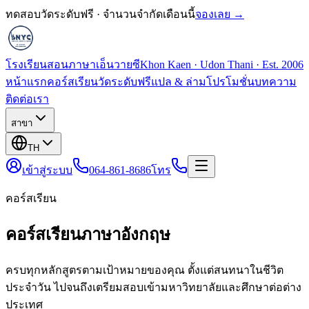
ทดสอบวัดระดับฟรี · จำนวนจำกัดเดือนนี้
จองเลย →
โรงเรียนสอนภาษาเอ็นวายซี
Khon Kaen · Udon Thani · Est. 2006
หน้าแรก
คอร์สเรียน
วัดระดับฟรี
แปล & ล่าม
โปรโมชั่น
บทความ
ติดต่อเรา
สาขา
TH
เข้าสู่ระบบ
064-861-8686
โทร
คอร์สเรียน
คอร์สเรียนภาษาอังกฤษ
ครบทุกหลักสูตรตามเป้าหมายของคุณ ตั้งแต่สนทนาในชีวิต
ประจำวัน ไปจนถึงเตรียมสอบเข้ามหาวิทยาลัยและศึกษาต่อต่าง
ประเทศ