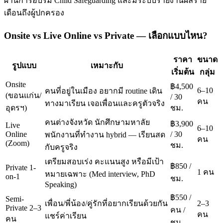
ผ่านการอบรม Child Safeguarding และมีระบบรายงานผลราย
เดือนถึงผู้ปกครอง
Onsite vs Live Online vs Private — เลือกแบบไหน?
ราคา
ขนาด
รูปแบบ
เหมาะกับ
เริ่มต้น
กลุ่ม
Onsite
฿4,500
6–10
คนที่อยู่ในเมือง อยากมี routine เดิน
(ขอนแก่น/
/ 30
คน
ทางมาเรียน เจอเพื่อนและครูตัวจริง
อุดรฯ)
ชม.
คนต่างจังหวัด นักศึกษามหาลัย
฿3,900
Live
6–10
Online
/ 30
พนักงานที่ทำงาน hybrid — เรียนสด
คน
(Zoom)
ชม.
กับครูจริง
เตรียมสอบเร่ง คะแนนสูง หรือมีเป้า
฿850 /
Private 1-
1 คน
หมายเฉพาะ (Med interview, PhD
on-1
ชม.
Speaking)
฿550 /
Semi-
เพื่อน/พี่น้อง/คู่รักที่อยากเรียนด้วยกัน
2–3
Private 2–3
คน /
คน
แชร์ค่าเรียน
คน
ชม.