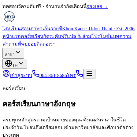
ทดสอบวัดระดับฟรี · จำนวนจำกัดเดือนนี้
จองเลย →
โรงเรียนสอนภาษาเอ็นวายซี
Khon Kaen · Udon Thani · Est. 2006
หน้าแรก
คอร์สเรียน
วัดระดับฟรี
แปล & ล่าม
โปรโมชั่น
บทความ
คำถามที่พบบ่อย
ติดต่อเรา
สาขา
TH
เข้าสู่ระบบ
064-861-8686
โทร
คอร์สเรียน
คอร์สเรียนภาษาอังกฤษ
ครบทุกหลักสูตรตามเป้าหมายของคุณ ตั้งแต่สนทนาในชีวิต
ประจำวัน ไปจนถึงเตรียมสอบเข้ามหาวิทยาลัยและศึกษาต่อต่าง
ประเทศ