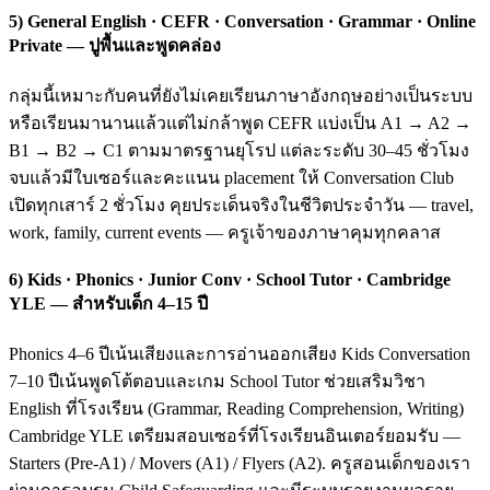
5) General English · CEFR · Conversation · Grammar · Online
Private — ปูพื้นและพูดคล่อง
กลุ่มนี้เหมาะกับคนที่ยังไม่เคยเรียนภาษาอังกฤษอย่างเป็นระบบ
หรือเรียนมานานแล้วแต่ไม่กล้าพูด CEFR แบ่งเป็น A1 → A2 →
B1 → B2 → C1 ตามมาตรฐานยุโรป แต่ละระดับ 30–45 ชั่วโมง
จบแล้วมีใบเซอร์และคะแนน placement ให้ Conversation Club
เปิดทุกเสาร์ 2 ชั่วโมง คุยประเด็นจริงในชีวิตประจำวัน — travel,
work, family, current events — ครูเจ้าของภาษาคุมทุกคลาส
6) Kids · Phonics · Junior Conv · School Tutor · Cambridge
YLE — สำหรับเด็ก 4–15 ปี
Phonics 4–6 ปีเน้นเสียงและการอ่านออกเสียง Kids Conversation
7–10 ปีเน้นพูดโต้ตอบและเกม School Tutor ช่วยเสริมวิชา
English ที่โรงเรียน (Grammar, Reading Comprehension, Writing)
Cambridge YLE เตรียมสอบเซอร์ที่โรงเรียนอินเตอร์ยอมรับ —
Starters (Pre-A1) / Movers (A1) / Flyers (A2). ครูสอนเด็กของเรา