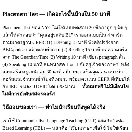
Placement Test — เกิดอะไรขึ้นบ้างใน 50 นาที
Placement Test ของ NYC ไม่ใช่แบบทดสอบ 20 ข้อกาถูก ๆ ผิด ๆ
แล้วให้คำตอบว่า "คุณอยู่ระดับ B1" เราออกแบบเป็น 4 พาร์ต
ตามมาตรฐาน CEFR: (1) Listening 15 นาที ฟังคลิปจริงจาก
BBC/podcast แล้วตอบคำถาม (2) Reading 15 นาที บทความจริง
จาก The Guardian/Time (3) Writing 10 นาที เขียน paragraph สั้น
(4) Speaking 10 นาที สนทนาสด 1-on-1 กับครูเจ้าของภาษา. หลัง
สอบเสร็จ ครูจะนัดคุย 30 นาที อธิบายจุดแข็ง/จุดอ่อน แนะนำ
คอร์สและจำนวนชั่วโมงที่เหมาะ พร้อมคะแนน CEFR ที่เทียบได้
กับ IELTS และ TOEIC โดยประมาณ —
ทั้งหมดฟรี ไม่มีเงื่อนไข
ไม่มีการบังคับสมัครคอร์ส
วิธีสอนของเรา — ทำไมนักเรียนถึงพูดได้จริง
เราใช้ Communicative Language Teaching (CLT) ผสมกับ Task-
Based Learning (TBL) — หลักคือ "เรียนภาษาเพื่อใช้ ไม่ใช่เรียน