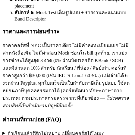
placement
สัปดาห์ 6:
Mock Test เต็มรูปแบบ + รายงานคะแนนแบบ
Band Descriptor
ราคาและการผ่อนชำระ
ราคาคอร์สที่ NYC เป็นราคาเดียว ไม่มีค่าลงทะเบียนแยก ไม่มี
ค่าหนังสือเพิ่ม ไม่มีค่าสอบ Mock ซ่อนใน bill สุดท้าย. เราแบ่ง
การชำระได้สูงสุด 3 งวด (0% ผ่านบัตรเครดิต KBank / SCB)
และมีส่วนลด 10% สำหรับ นักเรียน / พี่น้อง / ศิษย์เก่า. คอร์สที่
ราคาสูงกว่า ฿30,000 (เช่น IELTS 1-on-1 60 ชม.) แบ่งจ่ายได้ 6
งวดผ่าน Payplus. ทุกใบเสร็จเป็นใบกำกับภาษีเต็มรูปแบบ ใช้ลด
หย่อนภาษีบุคคลธรรมดาได้ (คอร์สพัฒนา ทักษะภาษาต่าง
ประเทศ) ตามประกาศกรมสรรพากรที่เกี่ยวข้อง —
โปรดตรวจ
สอบสิทธิ์กับสำนักงานบัญชีอีกครั้ง
คำถามที่ถามบ่อย (FAQ)
ถ้าเรียนแล้วรู้สึกไม่เหมาะ เปลี่ยนคอร์สได้ไหม?