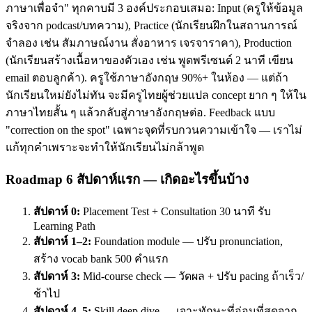
ภาษาเพื่อจำ" ทุกคาบมี 3 องค์ประกอบเสมอ: Input (ครูให้ข้อมูล
จริงจาก podcast/บทความ), Practice (นักเรียนฝึกในสถานการณ์
จำลอง เช่น สัมภาษณ์งาน สั่งอาหาร เจรจาราคา), Production
(นักเรียนสร้างเนื้อหาของตัวเอง เช่น พูดพรีเซนต์ 2 นาที เขียน
email ตอบลูกค้า). ครูใช้ภาษาอังกฤษ 90%+ ในห้อง — แต่ถ้า
นักเรียนใหม่ยังไม่ทัน จะมีครูไทยผู้ช่วยแปล concept ยาก ๆ ให้ใน
ภาษาไทยสั้น ๆ แล้วกลับสู่ภาษาอังกฤษต่อ. Feedback แบบ
"correction on the spot" เฉพาะจุดที่รบกวนความเข้าใจ — เราไม่
แก้ทุกคำเพราะจะทำให้นักเรียนไม่กล้าพูด
Roadmap 6 สัปดาห์แรก — เกิดอะไรขึ้นบ้าง
สัปดาห์ 0:
Placement Test + Consultation 30 นาที รับ
Learning Path
สัปดาห์ 1–2:
Foundation module — ปรับ pronunciation,
สร้าง vocab bank 500 คำแรก
สัปดาห์ 3:
Mid-course check — วัดผล + ปรับ pacing ถ้าเร็ว/
ช้าไป
สัปดาห์ 4–5:
Skill deep dive — เจาะทักษะที่อ่อนที่สุดจาก