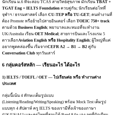
นักเรียน ม.6 ที่จะสอบ TCAS สายวิทย์สุขภาพ มักเรียน
TBAT +
TGAT Eng + IELTS Foundation
ควบคู่กัน; นักเรียนต่อโทที่
จุฬาฯ / ธรรมศาสตร์ เลือก
CU-TEP หรือ TU-GET
; คนทำงานที่
ต้อง Promote หรือย้ายไปสายอินเตอร์ เลือก
TOEIC 750+ track
ตามด้วย
Business English
; พยาบาลและหมอที่จะทำงาน
UK/Australia เรียน
OET Medical
; สายการบินและโรงแรม 5
ดาวเลือก
Aviation English หรือ Hospitality English
; ผู้ใหญ่ที่แค่
อยากพูดคล่องขึ้น เริ่มจาก
CEFR A2 → B1 → B2
คู่กับ
Conversation Club
ทุกวันเสาร์
6 กลุ่มคอร์สหลัก — เรียนอะไร ได้อะไร
1) IELTS / TOEFL / OET — ไปเรียนต่อ หรือ ทำงานต่าง
ประเทศ
กลุ่มนี้เน้น 4 ทักษะเต็มรูปแบบ
(Listening/Reading/Writing/Speaking) พร้อม Mock Test เต็มรูป
แบบทุก 4 สัปดาห์ ครู IELTS ของเรามีทั้งเจ้าของภาษา
(UK/US/AU) และครูไทยที่สอบได้ Band 8.0+ เอง จุดที่นักเรียน