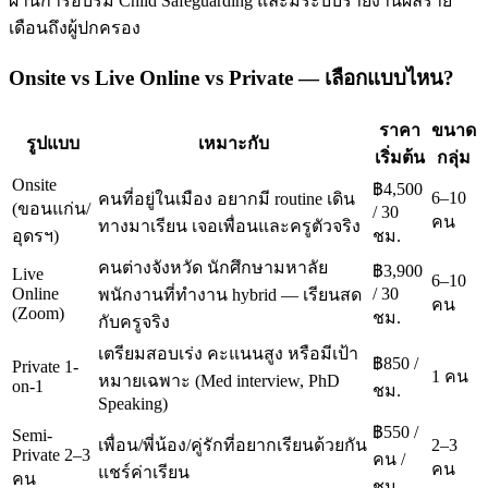
ผ่านการอบรม Child Safeguarding และมีระบบรายงานผลราย
เดือนถึงผู้ปกครอง
Onsite vs Live Online vs Private — เลือกแบบไหน?
ราคา
ขนาด
รูปแบบ
เหมาะกับ
เริ่มต้น
กลุ่ม
Onsite
฿4,500
6–10
คนที่อยู่ในเมือง อยากมี routine เดิน
(ขอนแก่น/
/ 30
คน
ทางมาเรียน เจอเพื่อนและครูตัวจริง
อุดรฯ)
ชม.
คนต่างจังหวัด นักศึกษามหาลัย
฿3,900
Live
6–10
Online
/ 30
พนักงานที่ทำงาน hybrid — เรียนสด
คน
(Zoom)
ชม.
กับครูจริง
เตรียมสอบเร่ง คะแนนสูง หรือมีเป้า
฿850 /
Private 1-
1 คน
หมายเฉพาะ (Med interview, PhD
on-1
ชม.
Speaking)
฿550 /
Semi-
เพื่อน/พี่น้อง/คู่รักที่อยากเรียนด้วยกัน
2–3
Private 2–3
คน /
คน
แชร์ค่าเรียน
คน
ชม.