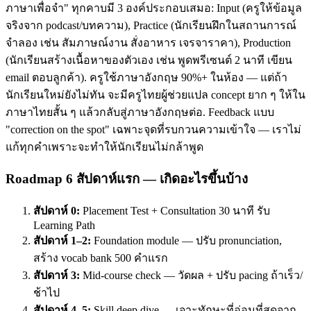
ภาษาเพื่อจำ" ทุกคาบมี 3 องค์ประกอบเสมอ: Input (ครูให้ข้อมูล
จริงจาก podcast/บทความ), Practice (นักเรียนฝึกในสถานการณ์
จำลอง เช่น สัมภาษณ์งาน สั่งอาหาร เจรจาราคา), Production
(นักเรียนสร้างเนื้อหาของตัวเอง เช่น พูดพรีเซนต์ 2 นาที เขียน
email ตอบลูกค้า). ครูใช้ภาษาอังกฤษ 90%+ ในห้อง — แต่ถ้า
นักเรียนใหม่ยังไม่ทัน จะมีครูไทยผู้ช่วยแปล concept ยาก ๆ ให้ใน
ภาษาไทยสั้น ๆ แล้วกลับสู่ภาษาอังกฤษต่อ. Feedback แบบ
"correction on the spot" เฉพาะจุดที่รบกวนความเข้าใจ — เราไม่
แก้ทุกคำเพราะจะทำให้นักเรียนไม่กล้าพูด
Roadmap 6 สัปดาห์แรก — เกิดอะไรขึ้นบ้าง
สัปดาห์ 0:
Placement Test + Consultation 30 นาที รับ
Learning Path
สัปดาห์ 1–2:
Foundation module — ปรับ pronunciation,
สร้าง vocab bank 500 คำแรก
สัปดาห์ 3:
Mid-course check — วัดผล + ปรับ pacing ถ้าเร็ว/
ช้าไป
สัปดาห์ 4–5:
Skill deep dive — เจาะทักษะที่อ่อนที่สุดจาก