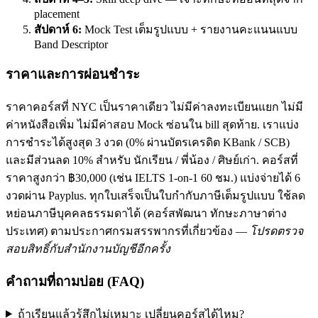
placement
สัปดาห์ 6:
Mock Test เต็มรูปแบบ + รายงานคะแนนแบบ
Band Descriptor
ราคาและการผ่อนชำระ
ราคาคอร์สที่ NYC เป็นราคาเดียว ไม่มีค่าลงทะเบียนแยก ไม่มี
ค่าหนังสือเพิ่ม ไม่มีค่าสอบ Mock ซ่อนใน bill สุดท้าย. เราแบ่ง
การชำระได้สูงสุด 3 งวด (0% ผ่านบัตรเครดิต KBank / SCB)
และมีส่วนลด 10% สำหรับ นักเรียน / พี่น้อง / ศิษย์เก่า. คอร์สที่
ราคาสูงกว่า ฿30,000 (เช่น IELTS 1-on-1 60 ชม.) แบ่งจ่ายได้ 6
งวดผ่าน Payplus. ทุกใบเสร็จเป็นใบกำกับภาษีเต็มรูปแบบ ใช้ลด
หย่อนภาษีบุคคลธรรมดาได้ (คอร์สพัฒนา ทักษะภาษาต่าง
ประเทศ) ตามประกาศกรมสรรพากรที่เกี่ยวข้อง —
โปรดตรวจ
สอบสิทธิ์กับสำนักงานบัญชีอีกครั้ง
คำถามที่ถามบ่อย (FAQ)
ถ้าเรียนแล้วรู้สึกไม่เหมาะ เปลี่ยนคอร์สได้ไหม?