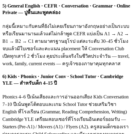
5) General English · CEFR · Conversation · Grammar · Online
Private — ปูพื้นและพูดคล่อง
กลุ่มนี้เหมาะกับคนที่ยังไม่เคยเรียนภาษาอังกฤษอย่างเป็นระบบ
หรือเรียนมานานแล้วแต่ไม่กล้าพูด CEFR แบ่งเป็น A1 → A2 →
B1 → B2 → C1 ตามมาตรฐานยุโรป แต่ละระดับ 30–45 ชั่วโมง
จบแล้วมีใบเซอร์และคะแนน placement ให้ Conversation Club
เปิดทุกเสาร์ 2 ชั่วโมง คุยประเด็นจริงในชีวิตประจำวัน — travel,
work, family, current events — ครูเจ้าของภาษาคุมทุกคลาส
6) Kids · Phonics · Junior Conv · School Tutor · Cambridge
YLE — สำหรับเด็ก 4–15 ปี
Phonics 4–6 ปีเน้นเสียงและการอ่านออกเสียง Kids Conversation
7–10 ปีเน้นพูดโต้ตอบและเกม School Tutor ช่วยเสริมวิชา
English ที่โรงเรียน (Grammar, Reading Comprehension, Writing)
Cambridge YLE เตรียมสอบเซอร์ที่โรงเรียนอินเตอร์ยอมรับ —
Starters (Pre-A1) / Movers (A1) / Flyers (A2). ครูสอนเด็กของเรา