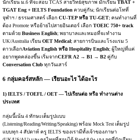
นักเรียน ม.6 ที่จะสอบ TCAS สายวิทย์สุขภาพ มักเรียน
TBAT +
TGAT Eng + IELTS Foundation
ควบคู่กัน; นักเรียนต่อโทที่
จุฬาฯ / ธรรมศาสตร์ เลือก
CU-TEP หรือ TU-GET
; คนทำงานที่
ต้อง Promote หรือย้ายไปสายอินเตอร์ เลือก
TOEIC 750+ track
ตามด้วย
Business English
; พยาบาลและหมอที่จะทำงาน
UK/Australia เรียน
OET Medical
; สายการบินและโรงแรม 5
ดาวเลือก
Aviation English หรือ Hospitality English
; ผู้ใหญ่ที่แค่
อยากพูดคล่องขึ้น เริ่มจาก
CEFR A2 → B1 → B2
คู่กับ
Conversation Club
ทุกวันเสาร์
6 กลุ่มคอร์สหลัก — เรียนอะไร ได้อะไร
1) IELTS / TOEFL / OET — ไปเรียนต่อ หรือ ทำงานต่าง
ประเทศ
กลุ่มนี้เน้น 4 ทักษะเต็มรูปแบบ
(Listening/Reading/Writing/Speaking) พร้อม Mock Test เต็มรูป
แบบทุก 4 สัปดาห์ ครู IELTS ของเรามีทั้งเจ้าของภาษา
(UK/US/AU) และครูไทยที่สอบได้ Band 8.0+ เอง จุดที่นักเรียน