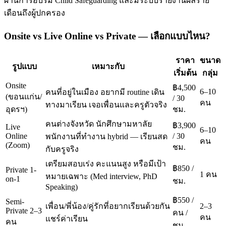
ผ่านการอบรม Child Safeguarding และมีระบบรายงานผลราย
เดือนถึงผู้ปกครอง
Onsite vs Live Online vs Private — เลือกแบบไหน?
ราคา
ขนาด
รูปแบบ
เหมาะกับ
เริ่มต้น
กลุ่ม
Onsite
฿4,500
6–10
คนที่อยู่ในเมือง อยากมี routine เดิน
(ขอนแก่น/
/ 30
คน
ทางมาเรียน เจอเพื่อนและครูตัวจริง
อุดรฯ)
ชม.
คนต่างจังหวัด นักศึกษามหาลัย
฿3,900
Live
6–10
Online
/ 30
พนักงานที่ทำงาน hybrid — เรียนสด
คน
(Zoom)
ชม.
กับครูจริง
เตรียมสอบเร่ง คะแนนสูง หรือมีเป้า
฿850 /
Private 1-
1 คน
หมายเฉพาะ (Med interview, PhD
on-1
ชม.
Speaking)
฿550 /
Semi-
เพื่อน/พี่น้อง/คู่รักที่อยากเรียนด้วยกัน
2–3
Private 2–3
คน /
คน
แชร์ค่าเรียน
คน
ชม.