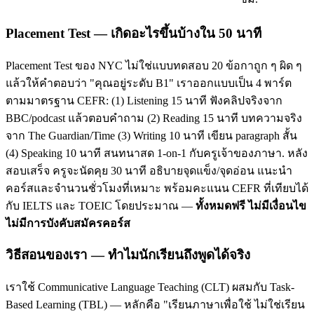
Placement Test — เกิดอะไรขึ้นบ้างใน 50 นาที
Placement Test ของ NYC ไม่ใช่แบบทดสอบ 20 ข้อกาถูก ๆ ผิด ๆ
แล้วให้คำตอบว่า "คุณอยู่ระดับ B1" เราออกแบบเป็น 4 พาร์ต
ตามมาตรฐาน CEFR: (1) Listening 15 นาที ฟังคลิปจริงจาก
BBC/podcast แล้วตอบคำถาม (2) Reading 15 นาที บทความจริง
จาก The Guardian/Time (3) Writing 10 นาที เขียน paragraph สั้น
(4) Speaking 10 นาที สนทนาสด 1-on-1 กับครูเจ้าของภาษา. หลัง
สอบเสร็จ ครูจะนัดคุย 30 นาที อธิบายจุดแข็ง/จุดอ่อน แนะนำ
คอร์สและจำนวนชั่วโมงที่เหมาะ พร้อมคะแนน CEFR ที่เทียบได้
กับ IELTS และ TOEIC โดยประมาณ —
ทั้งหมดฟรี ไม่มีเงื่อนไข
ไม่มีการบังคับสมัครคอร์ส
วิธีสอนของเรา — ทำไมนักเรียนถึงพูดได้จริง
เราใช้ Communicative Language Teaching (CLT) ผสมกับ Task-
Based Learning (TBL) — หลักคือ "เรียนภาษาเพื่อใช้ ไม่ใช่เรียน