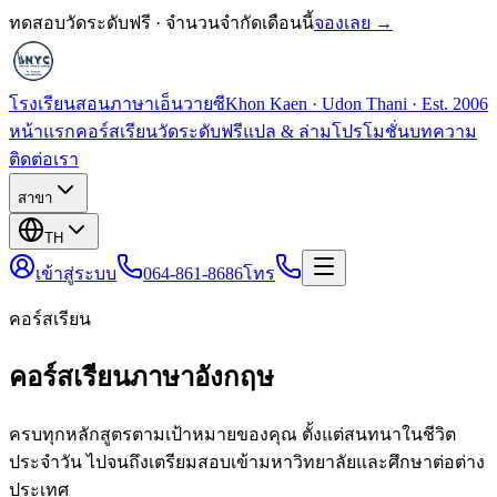
ทดสอบวัดระดับฟรี · จำนวนจำกัดเดือนนี้
จองเลย →
โรงเรียนสอนภาษาเอ็นวายซี
Khon Kaen · Udon Thani · Est. 2006
หน้าแรก
คอร์สเรียน
วัดระดับฟรี
แปล & ล่าม
โปรโมชั่น
บทความ
ติดต่อเรา
สาขา
TH
เข้าสู่ระบบ
064-861-8686
โทร
คอร์สเรียน
คอร์สเรียนภาษาอังกฤษ
ครบทุกหลักสูตรตามเป้าหมายของคุณ ตั้งแต่สนทนาในชีวิต
ประจำวัน ไปจนถึงเตรียมสอบเข้ามหาวิทยาลัยและศึกษาต่อต่าง
ประเทศ