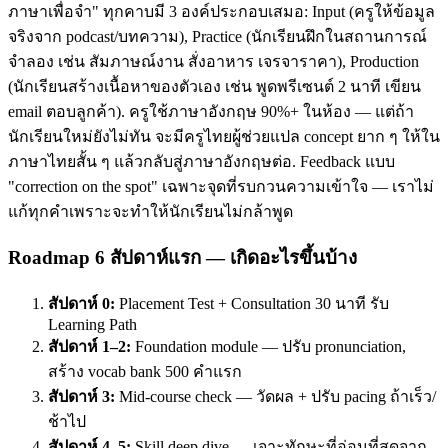
ภาษาเพื่อจำ" ทุกคาบมี 3 องค์ประกอบเสมอ: Input (ครูให้ข้อมูล
จริงจาก podcast/บทความ), Practice (นักเรียนฝึกในสถานการณ์
จำลอง เช่น สัมภาษณ์งาน สั่งอาหาร เจรจาราคา), Production
(นักเรียนสร้างเนื้อหาของตัวเอง เช่น พูดพรีเซนต์ 2 นาที เขียน
email ตอบลูกค้า). ครูใช้ภาษาอังกฤษ 90%+ ในห้อง — แต่ถ้า
นักเรียนใหม่ยังไม่ทัน จะมีครูไทยผู้ช่วยแปล concept ยาก ๆ ให้ใน
ภาษาไทยสั้น ๆ แล้วกลับสู่ภาษาอังกฤษต่อ. Feedback แบบ
"correction on the spot" เฉพาะจุดที่รบกวนความเข้าใจ — เราไม่
แก้ทุกคำเพราะจะทำให้นักเรียนไม่กล้าพูด
Roadmap 6 สัปดาห์แรก — เกิดอะไรขึ้นบ้าง
สัปดาห์ 0:
Placement Test + Consultation 30 นาที รับ
Learning Path
สัปดาห์ 1–2:
Foundation module — ปรับ pronunciation,
สร้าง vocab bank 500 คำแรก
สัปดาห์ 3:
Mid-course check — วัดผล + ปรับ pacing ถ้าเร็ว/
ช้าไป
สัปดาห์ 4–5:
Skill deep dive — เจาะทักษะที่อ่อนที่สุดจาก