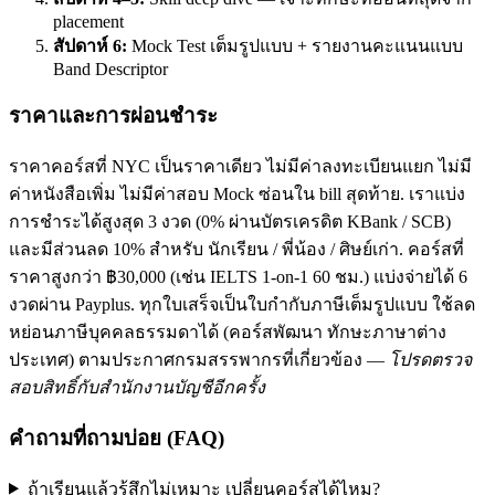
placement
สัปดาห์ 6:
Mock Test เต็มรูปแบบ + รายงานคะแนนแบบ
Band Descriptor
ราคาและการผ่อนชำระ
ราคาคอร์สที่ NYC เป็นราคาเดียว ไม่มีค่าลงทะเบียนแยก ไม่มี
ค่าหนังสือเพิ่ม ไม่มีค่าสอบ Mock ซ่อนใน bill สุดท้าย. เราแบ่ง
การชำระได้สูงสุด 3 งวด (0% ผ่านบัตรเครดิต KBank / SCB)
และมีส่วนลด 10% สำหรับ นักเรียน / พี่น้อง / ศิษย์เก่า. คอร์สที่
ราคาสูงกว่า ฿30,000 (เช่น IELTS 1-on-1 60 ชม.) แบ่งจ่ายได้ 6
งวดผ่าน Payplus. ทุกใบเสร็จเป็นใบกำกับภาษีเต็มรูปแบบ ใช้ลด
หย่อนภาษีบุคคลธรรมดาได้ (คอร์สพัฒนา ทักษะภาษาต่าง
ประเทศ) ตามประกาศกรมสรรพากรที่เกี่ยวข้อง —
โปรดตรวจ
สอบสิทธิ์กับสำนักงานบัญชีอีกครั้ง
คำถามที่ถามบ่อย (FAQ)
ถ้าเรียนแล้วรู้สึกไม่เหมาะ เปลี่ยนคอร์สได้ไหม?