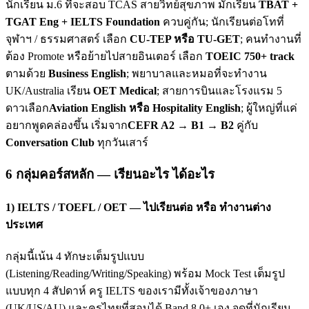
นักเรียน ม.6 ที่จะสอบ TCAS สายวิทย์สุขภาพ มักเรียน
TBAT +
TGAT Eng + IELTS Foundation
ควบคู่กัน; นักเรียนต่อโทที่
จุฬาฯ / ธรรมศาสตร์ เลือก
CU-TEP หรือ TU-GET
; คนทำงานที่
ต้อง Promote หรือย้ายไปสายอินเตอร์ เลือก
TOEIC 750+ track
ตามด้วย
Business English
; พยาบาลและหมอที่จะทำงาน
UK/Australia เรียน
OET Medical
; สายการบินและโรงแรม 5
ดาวเลือก
Aviation English หรือ Hospitality English
; ผู้ใหญ่ที่แค่
อยากพูดคล่องขึ้น เริ่มจาก
CEFR A2 → B1 → B2
คู่กับ
Conversation Club
ทุกวันเสาร์
6 กลุ่มคอร์สหลัก — เรียนอะไร ได้อะไร
1) IELTS / TOEFL / OET — ไปเรียนต่อ หรือ ทำงานต่าง
ประเทศ
กลุ่มนี้เน้น 4 ทักษะเต็มรูปแบบ
(Listening/Reading/Writing/Speaking) พร้อม Mock Test เต็มรูป
แบบทุก 4 สัปดาห์ ครู IELTS ของเรามีทั้งเจ้าของภาษา
(UK/US/AU) และครูไทยที่สอบได้ Band 8.0+ เอง จุดที่นักเรียน