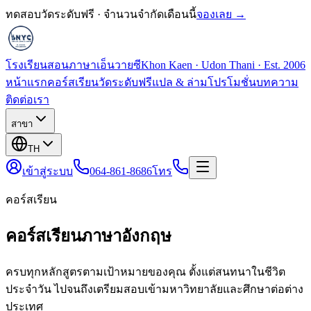
ทดสอบวัดระดับฟรี · จำนวนจำกัดเดือนนี้
จองเลย →
โรงเรียนสอนภาษาเอ็นวายซี
Khon Kaen · Udon Thani · Est. 2006
หน้าแรก
คอร์สเรียน
วัดระดับฟรี
แปล & ล่าม
โปรโมชั่น
บทความ
ติดต่อเรา
สาขา
TH
เข้าสู่ระบบ
064-861-8686
โทร
คอร์สเรียน
คอร์สเรียนภาษาอังกฤษ
ครบทุกหลักสูตรตามเป้าหมายของคุณ ตั้งแต่สนทนาในชีวิต
ประจำวัน ไปจนถึงเตรียมสอบเข้ามหาวิทยาลัยและศึกษาต่อต่าง
ประเทศ