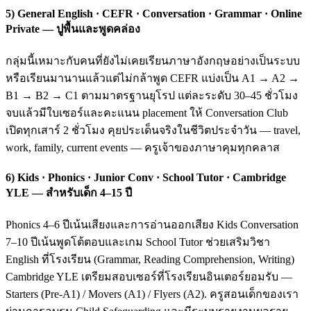
5) General English · CEFR · Conversation · Grammar · Online
Private — ปูพื้นและพูดคล่อง
กลุ่มนี้เหมาะกับคนที่ยังไม่เคยเรียนภาษาอังกฤษอย่างเป็นระบบ
หรือเรียนมานานแล้วแต่ไม่กล้าพูด CEFR แบ่งเป็น A1 → A2 →
B1 → B2 → C1 ตามมาตรฐานยุโรป แต่ละระดับ 30–45 ชั่วโมง
จบแล้วมีใบเซอร์และคะแนน placement ให้ Conversation Club
เปิดทุกเสาร์ 2 ชั่วโมง คุยประเด็นจริงในชีวิตประจำวัน — travel,
work, family, current events — ครูเจ้าของภาษาคุมทุกคลาส
6) Kids · Phonics · Junior Conv · School Tutor · Cambridge
YLE — สำหรับเด็ก 4–15 ปี
Phonics 4–6 ปีเน้นเสียงและการอ่านออกเสียง Kids Conversation
7–10 ปีเน้นพูดโต้ตอบและเกม School Tutor ช่วยเสริมวิชา
English ที่โรงเรียน (Grammar, Reading Comprehension, Writing)
Cambridge YLE เตรียมสอบเซอร์ที่โรงเรียนอินเตอร์ยอมรับ —
Starters (Pre-A1) / Movers (A1) / Flyers (A2). ครูสอนเด็กของเรา