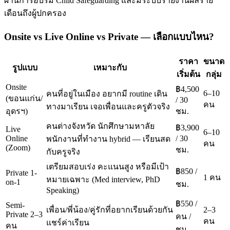
ผ่านการอบรม Child Safeguarding และมีระบบรายงานผลราย
เดือนถึงผู้ปกครอง
Onsite vs Live Online vs Private — เลือกแบบไหน?
ราคา
ขนาด
รูปแบบ
เหมาะกับ
เริ่มต้น
กลุ่ม
Onsite
฿4,500
6–10
คนที่อยู่ในเมือง อยากมี routine เดิน
(ขอนแก่น/
/ 30
คน
ทางมาเรียน เจอเพื่อนและครูตัวจริง
อุดรฯ)
ชม.
คนต่างจังหวัด นักศึกษามหาลัย
฿3,900
Live
6–10
Online
/ 30
พนักงานที่ทำงาน hybrid — เรียนสด
คน
(Zoom)
ชม.
กับครูจริง
เตรียมสอบเร่ง คะแนนสูง หรือมีเป้า
฿850 /
Private 1-
1 คน
หมายเฉพาะ (Med interview, PhD
on-1
ชม.
Speaking)
฿550 /
Semi-
เพื่อน/พี่น้อง/คู่รักที่อยากเรียนด้วยกัน
2–3
Private 2–3
คน /
คน
แชร์ค่าเรียน
คน
ชม.