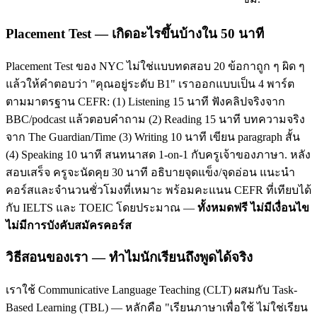
Placement Test — เกิดอะไรขึ้นบ้างใน 50 นาที
Placement Test ของ NYC ไม่ใช่แบบทดสอบ 20 ข้อกาถูก ๆ ผิด ๆ
แล้วให้คำตอบว่า "คุณอยู่ระดับ B1" เราออกแบบเป็น 4 พาร์ต
ตามมาตรฐาน CEFR: (1) Listening 15 นาที ฟังคลิปจริงจาก
BBC/podcast แล้วตอบคำถาม (2) Reading 15 นาที บทความจริง
จาก The Guardian/Time (3) Writing 10 นาที เขียน paragraph สั้น
(4) Speaking 10 นาที สนทนาสด 1-on-1 กับครูเจ้าของภาษา. หลัง
สอบเสร็จ ครูจะนัดคุย 30 นาที อธิบายจุดแข็ง/จุดอ่อน แนะนำ
คอร์สและจำนวนชั่วโมงที่เหมาะ พร้อมคะแนน CEFR ที่เทียบได้
กับ IELTS และ TOEIC โดยประมาณ —
ทั้งหมดฟรี ไม่มีเงื่อนไข
ไม่มีการบังคับสมัครคอร์ส
วิธีสอนของเรา — ทำไมนักเรียนถึงพูดได้จริง
เราใช้ Communicative Language Teaching (CLT) ผสมกับ Task-
Based Learning (TBL) — หลักคือ "เรียนภาษาเพื่อใช้ ไม่ใช่เรียน