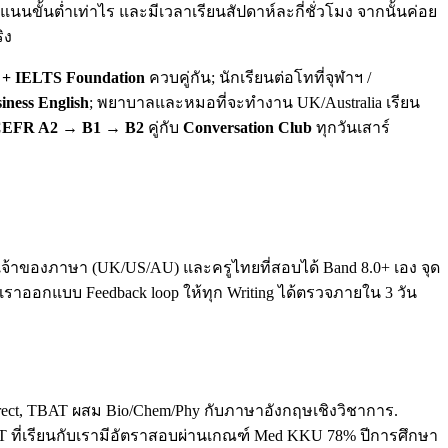
นขั้นต่ำเท่าไร และมีเวลาเรียนสัปดาห์ละกี่ชั่วโมง จากนั้นค่อย
ิง
+ IELTS Foundation
ควบคู่กัน; นักเรียนต่อโทที่จุฬาฯ /
iness English
; พยาบาลและหมอที่จะทำงาน UK/Australia เรียน
EFR A2 → B1 → B2
คู่กับ
Conversation Club
ทุกวันเสาร์
ทั้งเจ้าของภาษา (UK/US/AU) และครูไทยที่สอบได้ Band 8.0+ เอง จุด
. เราออกแบบ Feedback loop ให้ทุก Writing ได้ตรวจภายใน 3 วัน
direct, TBAT ผสม Bio/Chem/Phy กับภาษาอังกฤษเชิงวิชาการ.
T ที่เรียนกับเรามีอัตราสอบผ่านเกณฑ์ Med KKU 78% ปีการศึกษา