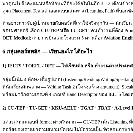
พาคุณไปถึงคะแนนหรือทักษะที่ต้องใช้จริงในอีก 3–12 เดือนข้างห
ดูผล Placement Test แล้วออกแบบเส้นทาง (Learning Path) ที่บอกชั
ตัวอย่างการจับคู่เป้าหมายกับคอร์สที่เราใช้จริงทุกวัน — นักเรี
ธรรมศาสตร์ เลือก
CU-TEP หรือ TU-GET
; คนทำงานที่ต้อง Pro
OET Medical
; สายการบินและโรงแรม 5 ดาวเลือก
Aviation Engli
6 กลุ่มคอร์สหลัก — เรียนอะไร ได้อะไร
1) IELTS / TOEFL / OET — ไปเรียนต่อ หรือ ทำงานต่างประเทศ
กลุ่มนี้เน้น 4 ทักษะเต็มรูปแบบ (Listening/Reading/Writing/Spea
ที่นักเรียนมักพลาด — Writing Task 2 (โครงสร้าง argument), Spea
พร้อมมาร์กตามเกณฑ์ 4 เกณฑ์ Band Descriptor ของ IELTS โดย
2) CU-TEP · TU-GET · KKU-AELT · TGAT · TBAT · A-Level
แต่ละสนามสอบมี format ต่างกันมาก — CU-TEP เน้น Listening ที่
คอร์สของเราแยกตามสนามชัดเจน ไม่ยัดรวมเป็น 'ติวสอบภาษาอังก