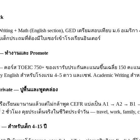
ck
ting + Math (English section), GED เตรียมสอบเทียบ ม.6 อเมริกา 
ับเด็กประถมที่ต้องมีใบเซอร์เข้าโรงเรียนอินเตอร์
ing — ทำงานและ Promote
อร์ส TOEIC 750+ ของเรารับประกันคะแนนขึ้นเฉลี่ย 150 คะแนนหลัง 3
ity English สำหรับโรงแรม 4–5 ดาว และเชฟ. Academic Writing สำหรั
rivate — ปูพื้นและพูดคล่อง
บ หรือเรียนมานานแล้วแต่ไม่กล้าพูด CEFR แบ่งเป็น A1 → A2 → B1
 2 ชั่วโมง คุยประเด็นจริงในชีวิตประจำวัน — travel, work, family
 — สำหรับเด็ก 4–15 ปี