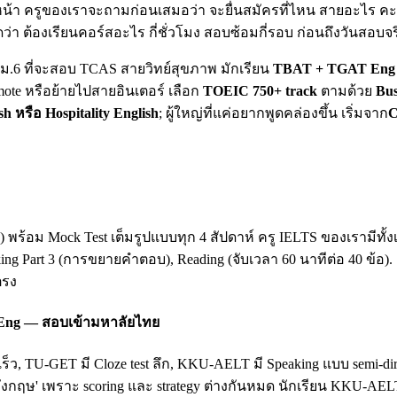
น้า ครูของเราจะถามก่อนเสมอว่า จะยื่นสมัครที่ไหน สายอะไร คะแน
ดว่า ต้องเรียนคอร์สอะไร กี่ชั่วโมง สอบซ้อมกี่รอบ ก่อนถึงวันสอบจร
ยน ม.6 ที่จะสอบ TCAS สายวิทย์สุขภาพ มักเรียน
TBAT + TGAT Eng 
mote หรือย้ายไปสายอินเตอร์ เลือก
TOEIC 750+ track
ตามด้วย
Bus
sh หรือ Hospitality English
; ผู้ใหญ่ที่แค่อยากพูดคล่องขึ้น เริ่มจาก
C
king) พร้อม Mock Test เต็มรูปแบบทุก 4 สัปดาห์ ครู IELTS ของเรามี
king Part 3 (การขยายคำตอบ), Reading (จับเวลา 60 นาทีต่อ 40 ข้อ)
ตรง
 Eng — สอบเข้ามหาลัยไทย
เร็ว, TU-GET มี Cloze test ลึก, KKU-AELT มี Speaking แบบ semi-
ฤษ' เพราะ scoring และ strategy ต่างกันหมด นักเรียน KKU-AEL