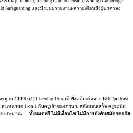
รงเรียน (Grammar, Reading Comprehension, Writing) Cambridge
Child Safeguarding และมีระบบรายงานผลรายเดือนถึงผู้ปกครอง
รฐาน CEFR: (1) Listening 15 นาที ฟังคลิปจริงจาก BBC/podcast
าที สนทนาสด 1-on-1 กับครูเจ้าของภาษา. หลังสอบเสร็จ ครูจะนัด
C โดยประมาณ —
ทั้งหมดฟรี ไม่มีเงื่อนไข ไม่มีการบังคับสมัครคอร์ส