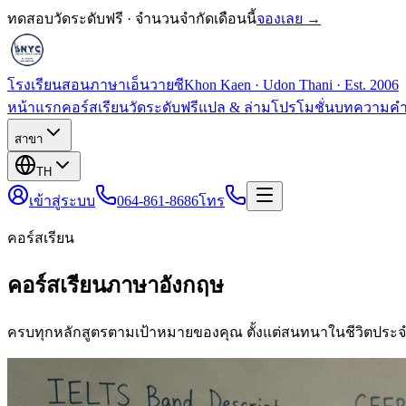
ทดสอบวัดระดับฟรี · จำนวนจำกัดเดือนนี้
จองเลย →
โรงเรียนสอนภาษาเอ็นวายซี
Khon Kaen · Udon Thani · Est. 2006
หน้าแรก
คอร์สเรียน
วัดระดับฟรี
แปล & ล่าม
โปรโมชั่น
บทความ
คำ
สาขา
TH
เข้าสู่ระบบ
064-861-8686
โทร
คอร์สเรียน
คอร์สเรียนภาษาอังกฤษ
ครบทุกหลักสูตรตามเป้าหมายของคุณ ตั้งแต่สนทนาในชีวิตประจ