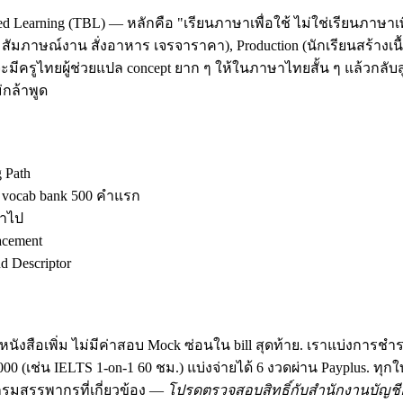
d Learning (TBL) — หลักคือ "เรียนภาษาเพื่อใช้ ไม่ใช่เรียนภาษาเพ
ัมภาษณ์งาน สั่งอาหาร เจรจาราคา), Production (นักเรียนสร้างเนื้อ
มีครูไทยผู้ช่วยแปล concept ยาก ๆ ให้ในภาษาไทยสั้น ๆ แล้วกลับสู
กล้าพูด
g Path
ง vocab bank 500 คำแรก
้าไป
acement
 Descriptor
นังสือเพิ่ม ไม่มีค่าสอบ Mock ซ่อนใน bill สุดท้าย. เราแบ่งการชำ
฿30,000 (เช่น IELTS 1-on-1 60 ชม.) แบ่งจ่ายได้ 6 งวดผ่าน Payplus.
มสรรพากรที่เกี่ยวข้อง —
โปรดตรวจสอบสิทธิ์กับสำนักงานบัญชีอ