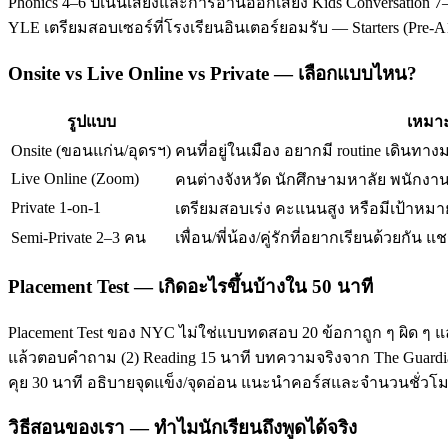
Phonics 4–6 ปีเน้นเสียงและการอ่านออกเสียง Kids Conversation 7–
YLE เตรียมสอบเซอร์ที่โรงเรียนอินเตอร์ยอมรับ — Starters (Pre-
Onsite vs Live Online vs Private — เลือกแบบไหน?
รูปแบบ
เหมาะ
Onsite (ขอนแก่น/อุดรฯ)
คนที่อยู่ในเมือง อยากมี routine เดินทาง
Live Online (Zoom)
คนต่างจังหวัด นักศึกษามหาลัย พนักงานท
Private 1-on-1
เตรียมสอบเร่ง คะแนนสูง หรือมีเป้าหมาย
Semi-Private 2–3 คน
เพื่อน/พี่น้อง/คู่รักที่อยากเรียนด้วยกัน แช
Placement Test — เกิดอะไรขึ้นบ้างใน 50 นาที
Placement Test ของ NYC ไม่ใช่แบบทดสอบ 20 ข้อกาถูก ๆ ผิด ๆ แ
แล้วตอบคำถาม (2) Reading 15 นาที บทความจริงจาก The Guardian/T
คุย 30 นาที อธิบายจุดแข็ง/จุดอ่อน แนะนำคอร์สและจำนวนชั่ว
วิธีสอนของเรา — ทำไมนักเรียนถึงพูดได้จริง