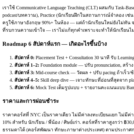
เราใช้ Communicative Language Teaching (CLT) ผสมกับ Task-Base
podcast/บทความ), Practice (นักเรียนฝึกในสถานการณ์จำลอง เช่น ส
ครูใช้ภาษาอังกฤษ 90%+ ในห้อง — แต่ถ้านักเรียนใหม่ยังไม่ทัน จะ
ที่รบกวนความเข้าใจ — เราไม่แก้ทุกคำเพราะจะทำให้นักเรียนไม่
Roadmap 6 สัปดาห์แรก — เกิดอะไรขึ้นบ้าง
สัปดาห์ 0:
Placement Test + Consultation 30 นาที รับ Learnin
สัปดาห์ 1–2:
Foundation module — ปรับ pronunciation, สร้า
สัปดาห์ 3:
Mid-course check — วัดผล + ปรับ pacing ถ้าเร็ว/ช
สัปดาห์ 4–5:
Skill deep dive — เจาะทักษะที่อ่อนที่สุดจาก pl
สัปดาห์ 6:
Mock Test เต็มรูปแบบ + รายงานคะแนนแบบ Band
ราคาและการผ่อนชำระ
ราคาคอร์สที่ NYC เป็นราคาเดียว ไม่มีค่าลงทะเบียนแยก ไม่มีค่าห
10% สำหรับ นักเรียน / พี่น้อง / ศิษย์เก่า. คอร์สที่ราคาสูงกว่า 
ธรรมดาได้ (คอร์สพัฒนา ทักษะภาษาต่างประเทศ) ตามประกาศกร