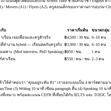
10 ปีเน้นพูดโต้ตอบและเกม School Tutor ช่วยเสริมวิชา English ที่โ
A1) / Movers (A1) / Flyers (A2). ครูสอนเด็กของเราผ่านการอบรม 
กับ
ราคาเริ่มต้น
ขนาดกลุ่ม
มาเรียน เจอเพื่อนและครูตัวจริง
฿4,500 / 30 ชม.
6–10 คน
ี่ทำงาน hybrid — เรียนสดกับครูจริง
฿3,900 / 30 ชม.
6–10 คน
เฉพาะ (Med interview, PhD Speaking)
฿850 / ชม.
1 คน
ร์ค่าเรียน
฿550 / คน / ชม.
2–3 คน
ล้วให้คำตอบว่า "คุณอยู่ระดับ B1" เราออกแบบเป็น 4 พาร์ตตามมาต
ime (3) Writing 10 นาที เขียน paragraph สั้น (4) Speaking 10 น
โมงที่เหมาะ พร้อมคะแนน CEFR ที่เทียบได้กับ IELTS และ TOEI