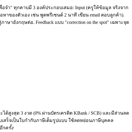
ื่อจำ" ทุกคาบมี 3 องค์ประกอบเสมอ: Input (ครูให้ข้อมูล จริงจาก
หาของตัวเอง เช่น พูดพรีเซนต์ 2 นาที เขียน email ตอบลูกค้า).
่ภาษาอังกฤษต่อ. Feedback แบบ "correction on the spot" เฉพาะจุด
ระได้สูงสุด 3 งวด (0% ผ่านบัตรเครดิต KBank / SCB) และมีส่วนลด
 ทุกใบเสร็จเป็นใบกำกับภาษีเต็มรูปแบบ ใช้ลดหย่อนภาษีบุคคล
ีกครั้ง