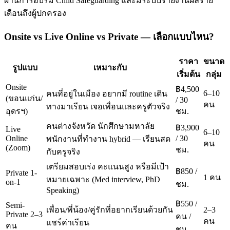
ผ่านการอบรม Child Safeguarding และมีระบบรายงานผลราย
เดือนถึงผู้ปกครอง
Onsite vs Live Online vs Private — เลือกแบบไหน?
ราคา
ขนาด
รูปแบบ
เหมาะกับ
เริ่มต้น
กลุ่ม
Onsite
฿4,500
6–10
คนที่อยู่ในเมือง อยากมี routine เดิน
(ขอนแก่น/
/ 30
คน
ทางมาเรียน เจอเพื่อนและครูตัวจริง
อุดรฯ)
ชม.
คนต่างจังหวัด นักศึกษามหาลัย
฿3,900
Live
6–10
Online
/ 30
พนักงานที่ทำงาน hybrid — เรียนสด
คน
(Zoom)
ชม.
กับครูจริง
เตรียมสอบเร่ง คะแนนสูง หรือมีเป้า
฿850 /
Private 1-
1 คน
หมายเฉพาะ (Med interview, PhD
on-1
ชม.
Speaking)
฿550 /
Semi-
เพื่อน/พี่น้อง/คู่รักที่อยากเรียนด้วยกัน
2–3
Private 2–3
คน /
คน
แชร์ค่าเรียน
คน
ชม.