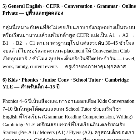
5) General English · CEFR · Conversation · Grammar · Online
Private — ปูพื้นและพูดคล่อง
กลุ่มนี้เหมาะกับคนที่ยังไม่เคยเรียนภาษาอังกฤษอย่างเป็นระบบ
หรือเรียนมานานแล้วแต่ไม่กล้าพูด CEFR แบ่งเป็น A1 → A2 →
B1 → B2 → C1 ตามมาตรฐานยุโรป แต่ละระดับ 30–45 ชั่วโมง
จบแล้วมีใบเซอร์และคะแนน placement ให้ Conversation Club
เปิดทุกเสาร์ 2 ชั่วโมง คุยประเด็นจริงในชีวิตประจำวัน — travel,
work, family, current events — ครูเจ้าของภาษาคุมทุกคลาส
6) Kids · Phonics · Junior Conv · School Tutor · Cambridge
YLE — สำหรับเด็ก 4–15 ปี
Phonics 4–6 ปีเน้นเสียงและการอ่านออกเสียง Kids Conversation
7–10 ปีเน้นพูดโต้ตอบและเกม School Tutor ช่วยเสริมวิชา
English ที่โรงเรียน (Grammar, Reading Comprehension, Writing)
Cambridge YLE เตรียมสอบเซอร์ที่โรงเรียนอินเตอร์ยอมรับ —
Starters (Pre-A1) / Movers (A1) / Flyers (A2). ครูสอนเด็กของเรา