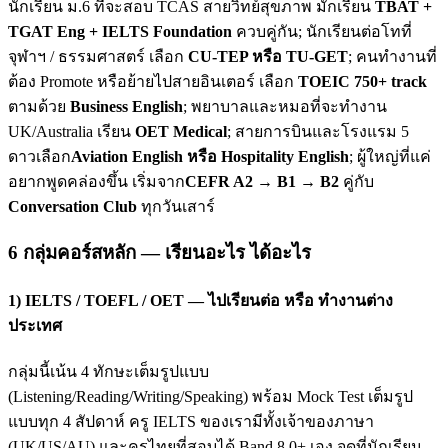
นักเรียน ม.6 ที่จะสอบ TCAS สายวิทย์สุขภาพ มักเรียน
TBAT +
TGAT Eng + IELTS Foundation
ควบคู่กัน; นักเรียนต่อโทที่
จุฬาฯ / ธรรมศาสตร์ เลือก
CU-TEP หรือ TU-GET
; คนทำงานที่
ต้อง Promote หรือย้ายไปสายอินเตอร์ เลือก
TOEIC 750+ track
ตามด้วย
Business English
; พยาบาลและหมอที่จะทำงาน
UK/Australia เรียน
OET Medical
; สายการบินและโรงแรม 5
ดาวเลือก
Aviation English หรือ Hospitality English
; ผู้ใหญ่ที่แค่
อยากพูดคล่องขึ้น เริ่มจาก
CEFR A2 → B1 → B2
คู่กับ
Conversation Club
ทุกวันเสาร์
6 กลุ่มคอร์สหลัก — เรียนอะไร ได้อะไร
1) IELTS / TOEFL / OET — ไปเรียนต่อ หรือ ทำงานต่าง
ประเทศ
กลุ่มนี้เน้น 4 ทักษะเต็มรูปแบบ
(Listening/Reading/Writing/Speaking) พร้อม Mock Test เต็มรูป
แบบทุก 4 สัปดาห์ ครู IELTS ของเรามีทั้งเจ้าของภาษา
(UK/US/AU) และครูไทยที่สอบได้ Band 8.0+ เอง จุดที่นักเรียน