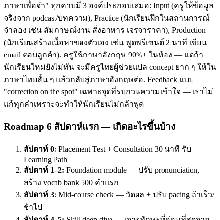
ภาษาเพื่อจำ" ทุกคาบมี 3 องค์ประกอบเสมอ: Input (ครูให้ข้อมูล
จริงจาก podcast/บทความ), Practice (นักเรียนฝึกในสถานการณ์
จำลอง เช่น สัมภาษณ์งาน สั่งอาหาร เจรจาราคา), Production
(นักเรียนสร้างเนื้อหาของตัวเอง เช่น พูดพรีเซนต์ 2 นาที เขียน
email ตอบลูกค้า). ครูใช้ภาษาอังกฤษ 90%+ ในห้อง — แต่ถ้า
นักเรียนใหม่ยังไม่ทัน จะมีครูไทยผู้ช่วยแปล concept ยาก ๆ ให้ใน
ภาษาไทยสั้น ๆ แล้วกลับสู่ภาษาอังกฤษต่อ. Feedback แบบ
"correction on the spot" เฉพาะจุดที่รบกวนความเข้าใจ — เราไม่
แก้ทุกคำเพราะจะทำให้นักเรียนไม่กล้าพูด
Roadmap 6 สัปดาห์แรก — เกิดอะไรขึ้นบ้าง
สัปดาห์ 0:
Placement Test + Consultation 30 นาที รับ
Learning Path
สัปดาห์ 1–2:
Foundation module — ปรับ pronunciation,
สร้าง vocab bank 500 คำแรก
สัปดาห์ 3:
Mid-course check — วัดผล + ปรับ pacing ถ้าเร็ว/
ช้าไป
สัปดาห์ 4–5:
Skill deep dive — เจาะทักษะที่อ่อนที่สุดจาก