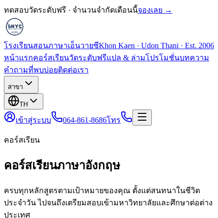
ทดสอบวัดระดับฟรี · จำนวนจำกัดเดือนนี้
จองเลย →
โรงเรียนสอนภาษาเอ็นวายซี
Khon Kaen · Udon Thani · Est. 2006
หน้าแรก
คอร์สเรียน
วัดระดับฟรี
แปล & ล่าม
โปรโมชั่น
บทความ
คำถามที่พบบ่อย
ติดต่อเรา
สาขา
TH
เข้าสู่ระบบ
064-861-8686
โทร
คอร์สเรียน
คอร์สเรียนภาษาอังกฤษ
ครบทุกหลักสูตรตามเป้าหมายของคุณ ตั้งแต่สนทนาในชีวิต
ประจำวัน ไปจนถึงเตรียมสอบเข้ามหาวิทยาลัยและศึกษาต่อต่าง
ประเทศ