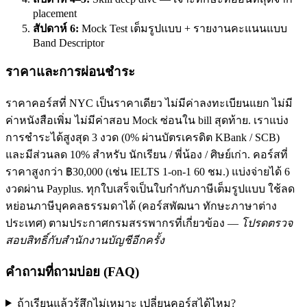
placement
สัปดาห์ 6:
Mock Test เต็มรูปแบบ + รายงานคะแนนแบบ
Band Descriptor
ราคาและการผ่อนชำระ
ราคาคอร์สที่ NYC เป็นราคาเดียว ไม่มีค่าลงทะเบียนแยก ไม่มี
ค่าหนังสือเพิ่ม ไม่มีค่าสอบ Mock ซ่อนใน bill สุดท้าย. เราแบ่ง
การชำระได้สูงสุด 3 งวด (0% ผ่านบัตรเครดิต KBank / SCB)
และมีส่วนลด 10% สำหรับ นักเรียน / พี่น้อง / ศิษย์เก่า. คอร์สที่
ราคาสูงกว่า ฿30,000 (เช่น IELTS 1-on-1 60 ชม.) แบ่งจ่ายได้ 6
งวดผ่าน Payplus. ทุกใบเสร็จเป็นใบกำกับภาษีเต็มรูปแบบ ใช้ลด
หย่อนภาษีบุคคลธรรมดาได้ (คอร์สพัฒนา ทักษะภาษาต่าง
ประเทศ) ตามประกาศกรมสรรพากรที่เกี่ยวข้อง —
โปรดตรวจ
สอบสิทธิ์กับสำนักงานบัญชีอีกครั้ง
คำถามที่ถามบ่อย (FAQ)
ถ้าเรียนแล้วรู้สึกไม่เหมาะ เปลี่ยนคอร์สได้ไหม?