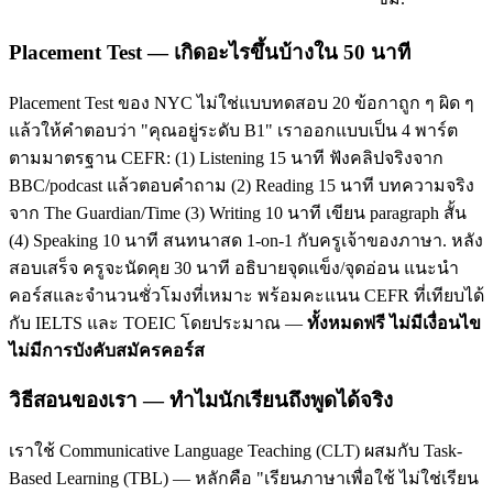
Placement Test — เกิดอะไรขึ้นบ้างใน 50 นาที
Placement Test ของ NYC ไม่ใช่แบบทดสอบ 20 ข้อกาถูก ๆ ผิด ๆ
แล้วให้คำตอบว่า "คุณอยู่ระดับ B1" เราออกแบบเป็น 4 พาร์ต
ตามมาตรฐาน CEFR: (1) Listening 15 นาที ฟังคลิปจริงจาก
BBC/podcast แล้วตอบคำถาม (2) Reading 15 นาที บทความจริง
จาก The Guardian/Time (3) Writing 10 นาที เขียน paragraph สั้น
(4) Speaking 10 นาที สนทนาสด 1-on-1 กับครูเจ้าของภาษา. หลัง
สอบเสร็จ ครูจะนัดคุย 30 นาที อธิบายจุดแข็ง/จุดอ่อน แนะนำ
คอร์สและจำนวนชั่วโมงที่เหมาะ พร้อมคะแนน CEFR ที่เทียบได้
กับ IELTS และ TOEIC โดยประมาณ —
ทั้งหมดฟรี ไม่มีเงื่อนไข
ไม่มีการบังคับสมัครคอร์ส
วิธีสอนของเรา — ทำไมนักเรียนถึงพูดได้จริง
เราใช้ Communicative Language Teaching (CLT) ผสมกับ Task-
Based Learning (TBL) — หลักคือ "เรียนภาษาเพื่อใช้ ไม่ใช่เรียน