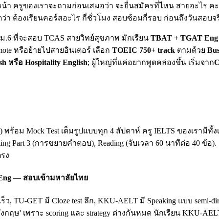
น้า ครูของเราจะถามก่อนเสมอว่า จะยื่นสมัครที่ไหน สายอะไร คะแน
ดว่า ต้องเรียนคอร์สอะไร กี่ชั่วโมง สอบซ้อมกี่รอบ ก่อนถึงวันสอบจร
ยน ม.6 ที่จะสอบ TCAS สายวิทย์สุขภาพ มักเรียน
TBAT + TGAT Eng 
mote หรือย้ายไปสายอินเตอร์ เลือก
TOEIC 750+ track
ตามด้วย
Bus
sh หรือ Hospitality English
; ผู้ใหญ่ที่แค่อยากพูดคล่องขึ้น เริ่มจาก
C
king) พร้อม Mock Test เต็มรูปแบบทุก 4 สัปดาห์ ครู IELTS ของเรามี
king Part 3 (การขยายคำตอบ), Reading (จับเวลา 60 นาทีต่อ 40 ข้อ)
ตรง
 Eng — สอบเข้ามหาลัยไทย
เร็ว, TU-GET มี Cloze test ลึก, KKU-AELT มี Speaking แบบ semi-
ฤษ' เพราะ scoring และ strategy ต่างกันหมด นักเรียน KKU-AEL