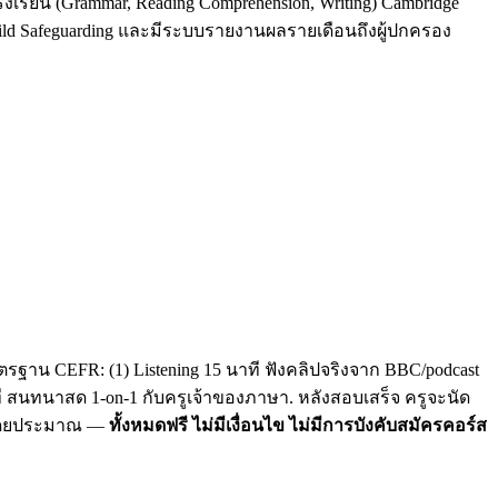
รงเรียน (Grammar, Reading Comprehension, Writing) Cambridge
Child Safeguarding และมีระบบรายงานผลรายเดือนถึงผู้ปกครอง
รฐาน CEFR: (1) Listening 15 นาที ฟังคลิปจริงจาก BBC/podcast
าที สนทนาสด 1-on-1 กับครูเจ้าของภาษา. หลังสอบเสร็จ ครูจะนัด
C โดยประมาณ —
ทั้งหมดฟรี ไม่มีเงื่อนไข ไม่มีการบังคับสมัครคอร์ส