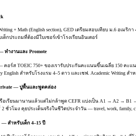
ck
ting + Math (English section), GED เตรียมสอบเทียบ ม.6 อเมริกา 
ับเด็กประถมที่ต้องมีใบเซอร์เข้าโรงเรียนอินเตอร์
ing — ทำงานและ Promote
อร์ส TOEIC 750+ ของเรารับประกันคะแนนขึ้นเฉลี่ย 150 คะแนนหลัง 3
ity English สำหรับโรงแรม 4–5 ดาว และเชฟ. Academic Writing สำหรั
rivate — ปูพื้นและพูดคล่อง
บ หรือเรียนมานานแล้วแต่ไม่กล้าพูด CEFR แบ่งเป็น A1 → A2 → B1
 2 ชั่วโมง คุยประเด็นจริงในชีวิตประจำวัน — travel, work, family
 — สำหรับเด็ก 4–15 ปี