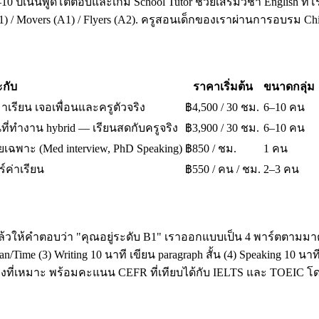
10 ปีเน้นพูดโต้ตอบและเกม School Tutor ช่วยเสริมวิชา English ที่โ
A1) / Movers (A1) / Flyers (A2). ครูสอนเด็กของเราผ่านการอบรม 
กับ
ราคาเริ่มต้น
ขนาดกลุ่ม
มาเรียน เจอเพื่อนและครูตัวจริง
฿4,500 / 30 ชม.
6–10 คน
ี่ทำงาน hybrid — เรียนสดกับครูจริง
฿3,900 / 30 ชม.
6–10 คน
เฉพาะ (Med interview, PhD Speaking)
฿850 / ชม.
1 คน
ร์ค่าเรียน
฿550 / คน / ชม.
2–3 คน
ล้วให้คำตอบว่า "คุณอยู่ระดับ B1" เราออกแบบเป็น 4 พาร์ตตามมาต
ime (3) Writing 10 นาที เขียน paragraph สั้น (4) Speaking 10 น
โมงที่เหมาะ พร้อมคะแนน CEFR ที่เทียบได้กับ IELTS และ TOEI