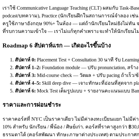
เราใช้ Communicative Language Teaching (CLT) ผสมกับ Task-Base
podcast/บทความ), Practice (นักเรียนฝึกในสถานการณ์จำลอง เช่น ส
ครูใช้ภาษาอังกฤษ 90%+ ในห้อง — แต่ถ้านักเรียนใหม่ยังไม่ทัน จะ
ที่รบกวนความเข้าใจ — เราไม่แก้ทุกคำเพราะจะทำให้นักเรียนไม่
Roadmap 6 สัปดาห์แรก — เกิดอะไรขึ้นบ้าง
สัปดาห์ 0:
Placement Test + Consultation 30 นาที รับ Learnin
สัปดาห์ 1–2:
Foundation module — ปรับ pronunciation, สร้า
สัปดาห์ 3:
Mid-course check — วัดผล + ปรับ pacing ถ้าเร็ว/ช
สัปดาห์ 4–5:
Skill deep dive — เจาะทักษะที่อ่อนที่สุดจาก pl
สัปดาห์ 6:
Mock Test เต็มรูปแบบ + รายงานคะแนนแบบ Band
ราคาและการผ่อนชำระ
ราคาคอร์สที่ NYC เป็นราคาเดียว ไม่มีค่าลงทะเบียนแยก ไม่มีค่าห
10% สำหรับ นักเรียน / พี่น้อง / ศิษย์เก่า. คอร์สที่ราคาสูงกว่า 
ธรรมดาได้ (คอร์สพัฒนา ทักษะภาษาต่างประเทศ) ตามประกาศกร