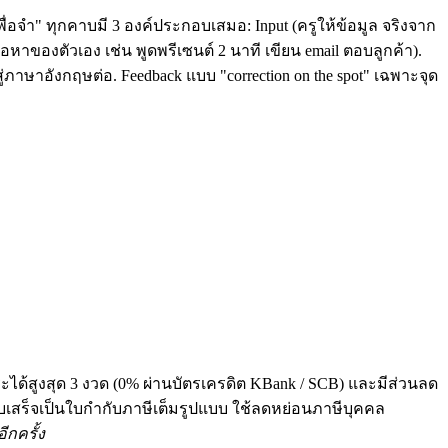
ื่อจำ" ทุกคาบมี 3 องค์ประกอบเสมอ: Input (ครูให้ข้อมูล จริงจาก
หาของตัวเอง เช่น พูดพรีเซนต์ 2 นาที เขียน email ตอบลูกค้า).
่ภาษาอังกฤษต่อ. Feedback แบบ "correction on the spot" เฉพาะจุด
ระได้สูงสุด 3 งวด (0% ผ่านบัตรเครดิต KBank / SCB) และมีส่วนลด
 ทุกใบเสร็จเป็นใบกำกับภาษีเต็มรูปแบบ ใช้ลดหย่อนภาษีบุคคล
ีกครั้ง