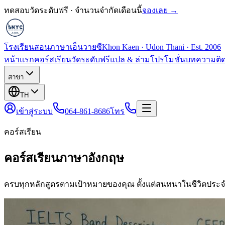
ทดสอบวัดระดับฟรี · จำนวนจำกัดเดือนนี้
จองเลย →
โรงเรียนสอนภาษาเอ็นวายซี
Khon Kaen · Udon Thani · Est. 2006
หน้าแรก
คอร์สเรียน
วัดระดับฟรี
แปล & ล่าม
โปรโมชั่น
บทความ
ติ
สาขา
TH
เข้าสู่ระบบ
064-861-8686
โทร
คอร์สเรียน
คอร์สเรียนภาษาอังกฤษ
ครบทุกหลักสูตรตามเป้าหมายของคุณ ตั้งแต่สนทนาในชีวิตประจ