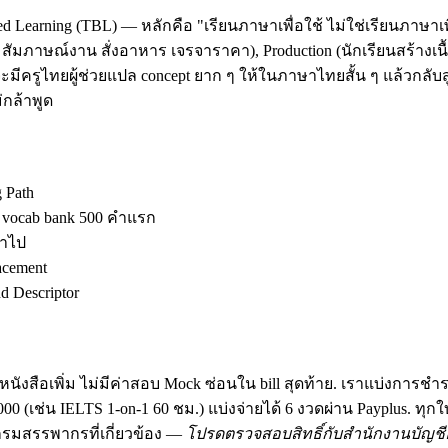
d Learning (TBL) — หลักคือ "เรียนภาษาเพื่อใช้ ไม่ใช่เรียนภาษาเพ
ัมภาษณ์งาน สั่งอาหาร เจรจาราคา), Production (นักเรียนสร้างเนื้อ
มีครูไทยผู้ช่วยแปล concept ยาก ๆ ให้ในภาษาไทยสั้น ๆ แล้วกลับสู
กล้าพูด
g Path
ง vocab bank 500 คำแรก
้าไป
acement
 Descriptor
นังสือเพิ่ม ไม่มีค่าสอบ Mock ซ่อนใน bill สุดท้าย. เราแบ่งการชำ
฿30,000 (เช่น IELTS 1-on-1 60 ชม.) แบ่งจ่ายได้ 6 งวดผ่าน Payplus.
มสรรพากรที่เกี่ยวข้อง —
โปรดตรวจสอบสิทธิ์กับสำนักงานบัญชีอ