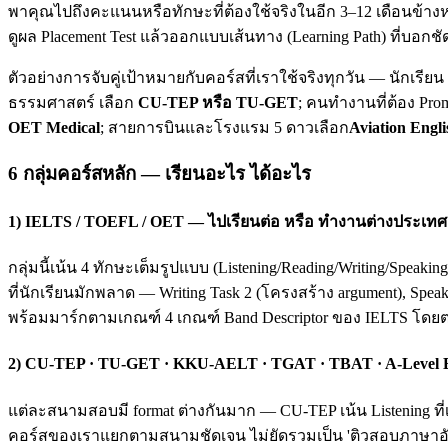
พาคุณไปถึงคะแนนหรือทักษะที่ต้องใช้จริงในอีก 3–12 เดือนข้างห
ดูผล Placement Test แล้วออกแบบเส้นทาง (Learning Path) ที่บอกชั
ตัวอย่างการจับคู่เป้าหมายกับคอร์สที่เราใช้จริงทุกวัน — นักเรี
ธรรมศาสตร์ เลือก
CU-TEP หรือ TU-GET
; คนทำงานที่ต้อง Pro
OET Medical
; สายการบินและโรงแรม 5 ดาวเลือก
Aviation Engli
6 กลุ่มคอร์สหลัก — เรียนอะไร ได้อะไร
1) IELTS / TOEFL / OET — ไปเรียนต่อ หรือ ทำงานต่างประเทศ
กลุ่มนี้เน้น 4 ทักษะเต็มรูปแบบ (Listening/Reading/Writing/Spea
ที่นักเรียนมักพลาด — Writing Task 2 (โครงสร้าง argument), Spea
พร้อมมาร์กตามเกณฑ์ 4 เกณฑ์ Band Descriptor ของ IELTS โดย
2) CU-TEP · TU-GET · KKU-AELT · TGAT · TBAT · A-Level
แต่ละสนามสอบมี format ต่างกันมาก — CU-TEP เน้น Listening ที่
คอร์สของเราแยกตามสนามชัดเจน ไม่ยัดรวมเป็น 'ติวสอบภาษาอังก