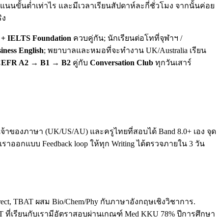
นขั้นต่ำเท่าไร และมีเวลาเรียนสัปดาห์ละกี่ชั่วโมง จากนั้นค่อย
ิง
+ IELTS Foundation
ควบคู่กัน; นักเรียนต่อโทที่จุฬาฯ /
iness English
; พยาบาลและหมอที่จะทำงาน UK/Australia เรียน
EFR A2 → B1 → B2
คู่กับ
Conversation Club
ทุกวันเสาร์
ทั้งเจ้าของภาษา (UK/US/AU) และครูไทยที่สอบได้ Band 8.0+ เอง จุด
. เราออกแบบ Feedback loop ให้ทุก Writing ได้ตรวจภายใน 3 วัน
direct, TBAT ผสม Bio/Chem/Phy กับภาษาอังกฤษเชิงวิชาการ.
T ที่เรียนกับเรามีอัตราสอบผ่านเกณฑ์ Med KKU 78% ปีการศึกษา