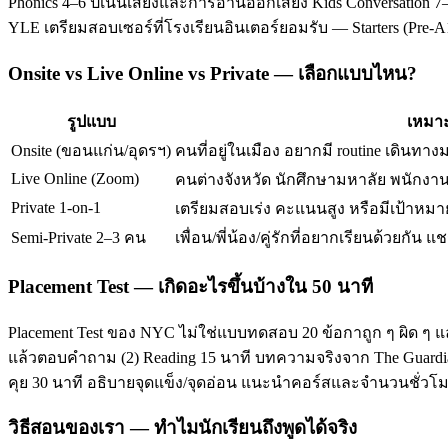
Phonics 4–6 ปีเน้นเสียงและการอ่านออกเสียง Kids Conversation 7–
YLE เตรียมสอบเซอร์ที่โรงเรียนอินเตอร์ยอมรับ — Starters (Pre-
Onsite vs Live Online vs Private — เลือกแบบไหน?
รูปแบบ
เหมาะ
Onsite (ขอนแก่น/อุดรฯ)
คนที่อยู่ในเมือง อยากมี routine เดินทาง
Live Online (Zoom)
คนต่างจังหวัด นักศึกษามหาลัย พนักงานท
Private 1-on-1
เตรียมสอบเร่ง คะแนนสูง หรือมีเป้าหมาย
Semi-Private 2–3 คน
เพื่อน/พี่น้อง/คู่รักที่อยากเรียนด้วยกัน แช
Placement Test — เกิดอะไรขึ้นบ้างใน 50 นาที
Placement Test ของ NYC ไม่ใช่แบบทดสอบ 20 ข้อกาถูก ๆ ผิด ๆ แ
แล้วตอบคำถาม (2) Reading 15 นาที บทความจริงจาก The Guardian/T
คุย 30 นาที อธิบายจุดแข็ง/จุดอ่อน แนะนำคอร์สและจำนวนชั่ว
วิธีสอนของเรา — ทำไมนักเรียนถึงพูดได้จริง