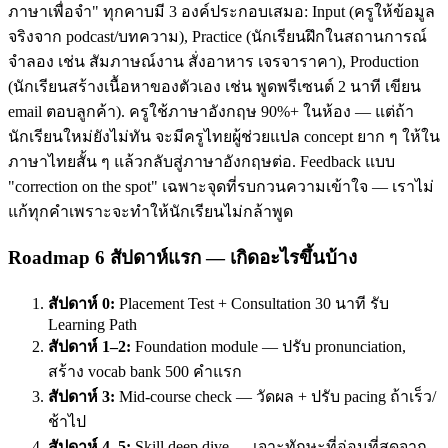
ภาษาเพื่อจำ" ทุกคาบมี 3 องค์ประกอบเสมอ: Input (ครูให้ข้อมูล
จริงจาก podcast/บทความ), Practice (นักเรียนฝึกในสถานการณ์
จำลอง เช่น สัมภาษณ์งาน สั่งอาหาร เจรจาราคา), Production
(นักเรียนสร้างเนื้อหาของตัวเอง เช่น พูดพรีเซนต์ 2 นาที เขียน
email ตอบลูกค้า). ครูใช้ภาษาอังกฤษ 90%+ ในห้อง — แต่ถ้า
นักเรียนใหม่ยังไม่ทัน จะมีครูไทยผู้ช่วยแปล concept ยาก ๆ ให้ใน
ภาษาไทยสั้น ๆ แล้วกลับสู่ภาษาอังกฤษต่อ. Feedback แบบ
"correction on the spot" เฉพาะจุดที่รบกวนความเข้าใจ — เราไม่
แก้ทุกคำเพราะจะทำให้นักเรียนไม่กล้าพูด
Roadmap 6 สัปดาห์แรก — เกิดอะไรขึ้นบ้าง
สัปดาห์ 0:
Placement Test + Consultation 30 นาที รับ
Learning Path
สัปดาห์ 1–2:
Foundation module — ปรับ pronunciation,
สร้าง vocab bank 500 คำแรก
สัปดาห์ 3:
Mid-course check — วัดผล + ปรับ pacing ถ้าเร็ว/
ช้าไป
สัปดาห์ 4–5:
Skill deep dive — เจาะทักษะที่อ่อนที่สุดจาก