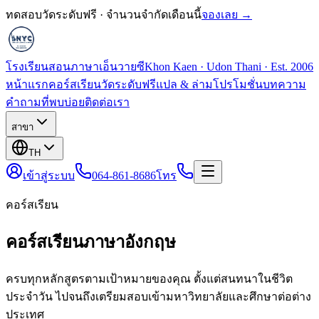
ทดสอบวัดระดับฟรี · จำนวนจำกัดเดือนนี้
จองเลย →
โรงเรียนสอนภาษาเอ็นวายซี
Khon Kaen · Udon Thani · Est. 2006
หน้าแรก
คอร์สเรียน
วัดระดับฟรี
แปล & ล่าม
โปรโมชั่น
บทความ
คำถามที่พบบ่อย
ติดต่อเรา
สาขา
TH
เข้าสู่ระบบ
064-861-8686
โทร
คอร์สเรียน
คอร์สเรียนภาษาอังกฤษ
ครบทุกหลักสูตรตามเป้าหมายของคุณ ตั้งแต่สนทนาในชีวิต
ประจำวัน ไปจนถึงเตรียมสอบเข้ามหาวิทยาลัยและศึกษาต่อต่าง
ประเทศ