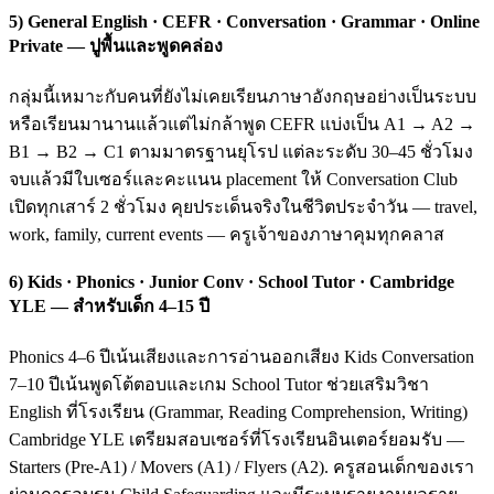
5) General English · CEFR · Conversation · Grammar · Online
Private — ปูพื้นและพูดคล่อง
กลุ่มนี้เหมาะกับคนที่ยังไม่เคยเรียนภาษาอังกฤษอย่างเป็นระบบ
หรือเรียนมานานแล้วแต่ไม่กล้าพูด CEFR แบ่งเป็น A1 → A2 →
B1 → B2 → C1 ตามมาตรฐานยุโรป แต่ละระดับ 30–45 ชั่วโมง
จบแล้วมีใบเซอร์และคะแนน placement ให้ Conversation Club
เปิดทุกเสาร์ 2 ชั่วโมง คุยประเด็นจริงในชีวิตประจำวัน — travel,
work, family, current events — ครูเจ้าของภาษาคุมทุกคลาส
6) Kids · Phonics · Junior Conv · School Tutor · Cambridge
YLE — สำหรับเด็ก 4–15 ปี
Phonics 4–6 ปีเน้นเสียงและการอ่านออกเสียง Kids Conversation
7–10 ปีเน้นพูดโต้ตอบและเกม School Tutor ช่วยเสริมวิชา
English ที่โรงเรียน (Grammar, Reading Comprehension, Writing)
Cambridge YLE เตรียมสอบเซอร์ที่โรงเรียนอินเตอร์ยอมรับ —
Starters (Pre-A1) / Movers (A1) / Flyers (A2). ครูสอนเด็กของเรา