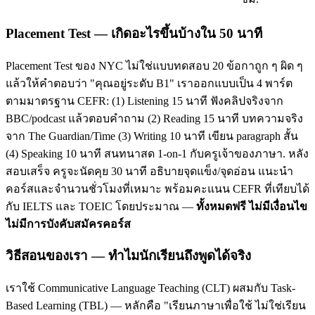
Placement Test — เกิดอะไรขึ้นบ้างใน 50 นาที
Placement Test ของ NYC ไม่ใช่แบบทดสอบ 20 ข้อกาถูก ๆ ผิด ๆ
แล้วให้คำตอบว่า "คุณอยู่ระดับ B1" เราออกแบบเป็น 4 พาร์ต
ตามมาตรฐาน CEFR: (1) Listening 15 นาที ฟังคลิปจริงจาก
BBC/podcast แล้วตอบคำถาม (2) Reading 15 นาที บทความจริง
จาก The Guardian/Time (3) Writing 10 นาที เขียน paragraph สั้น
(4) Speaking 10 นาที สนทนาสด 1-on-1 กับครูเจ้าของภาษา. หลัง
สอบเสร็จ ครูจะนัดคุย 30 นาที อธิบายจุดแข็ง/จุดอ่อน แนะนำ
คอร์สและจำนวนชั่วโมงที่เหมาะ พร้อมคะแนน CEFR ที่เทียบได้
กับ IELTS และ TOEIC โดยประมาณ —
ทั้งหมดฟรี ไม่มีเงื่อนไข
ไม่มีการบังคับสมัครคอร์ส
วิธีสอนของเรา — ทำไมนักเรียนถึงพูดได้จริง
เราใช้ Communicative Language Teaching (CLT) ผสมกับ Task-
Based Learning (TBL) — หลักคือ "เรียนภาษาเพื่อใช้ ไม่ใช่เรียน