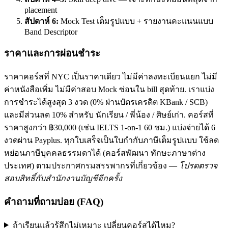
placement
สัปดาห์ 6:
Mock Test เต็มรูปแบบ + รายงานคะแนนแบบ
Band Descriptor
ราคาและการผ่อนชำระ
ราคาคอร์สที่ NYC เป็นราคาเดียว ไม่มีค่าลงทะเบียนแยก ไม่มี
ค่าหนังสือเพิ่ม ไม่มีค่าสอบ Mock ซ่อนใน bill สุดท้าย. เราแบ่ง
การชำระได้สูงสุด 3 งวด (0% ผ่านบัตรเครดิต KBank / SCB)
และมีส่วนลด 10% สำหรับ นักเรียน / พี่น้อง / ศิษย์เก่า. คอร์สที่
ราคาสูงกว่า ฿30,000 (เช่น IELTS 1-on-1 60 ชม.) แบ่งจ่ายได้ 6
งวดผ่าน Payplus. ทุกใบเสร็จเป็นใบกำกับภาษีเต็มรูปแบบ ใช้ลด
หย่อนภาษีบุคคลธรรมดาได้ (คอร์สพัฒนา ทักษะภาษาต่าง
ประเทศ) ตามประกาศกรมสรรพากรที่เกี่ยวข้อง —
โปรดตรวจ
สอบสิทธิ์กับสำนักงานบัญชีอีกครั้ง
คำถามที่ถามบ่อย (FAQ)
ถ้าเรียนแล้วรู้สึกไม่เหมาะ เปลี่ยนคอร์สได้ไหม?