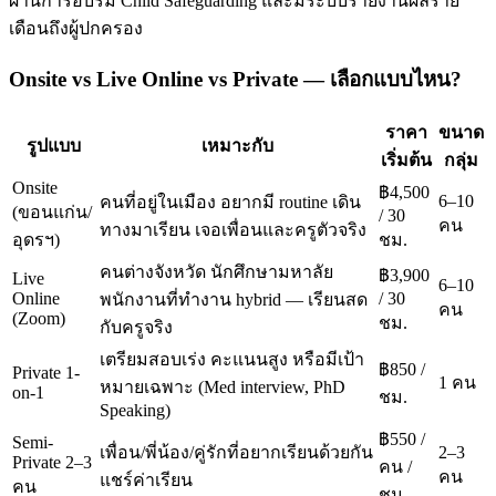
ผ่านการอบรม Child Safeguarding และมีระบบรายงานผลราย
เดือนถึงผู้ปกครอง
Onsite vs Live Online vs Private — เลือกแบบไหน?
ราคา
ขนาด
รูปแบบ
เหมาะกับ
เริ่มต้น
กลุ่ม
Onsite
฿4,500
6–10
คนที่อยู่ในเมือง อยากมี routine เดิน
(ขอนแก่น/
/ 30
คน
ทางมาเรียน เจอเพื่อนและครูตัวจริง
อุดรฯ)
ชม.
คนต่างจังหวัด นักศึกษามหาลัย
฿3,900
Live
6–10
Online
/ 30
พนักงานที่ทำงาน hybrid — เรียนสด
คน
(Zoom)
ชม.
กับครูจริง
เตรียมสอบเร่ง คะแนนสูง หรือมีเป้า
฿850 /
Private 1-
1 คน
หมายเฉพาะ (Med interview, PhD
on-1
ชม.
Speaking)
฿550 /
Semi-
เพื่อน/พี่น้อง/คู่รักที่อยากเรียนด้วยกัน
2–3
Private 2–3
คน /
คน
แชร์ค่าเรียน
คน
ชม.