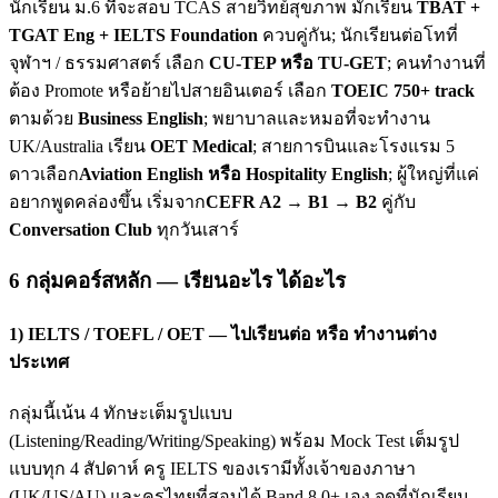
นักเรียน ม.6 ที่จะสอบ TCAS สายวิทย์สุขภาพ มักเรียน
TBAT +
TGAT Eng + IELTS Foundation
ควบคู่กัน; นักเรียนต่อโทที่
จุฬาฯ / ธรรมศาสตร์ เลือก
CU-TEP หรือ TU-GET
; คนทำงานที่
ต้อง Promote หรือย้ายไปสายอินเตอร์ เลือก
TOEIC 750+ track
ตามด้วย
Business English
; พยาบาลและหมอที่จะทำงาน
UK/Australia เรียน
OET Medical
; สายการบินและโรงแรม 5
ดาวเลือก
Aviation English หรือ Hospitality English
; ผู้ใหญ่ที่แค่
อยากพูดคล่องขึ้น เริ่มจาก
CEFR A2 → B1 → B2
คู่กับ
Conversation Club
ทุกวันเสาร์
6 กลุ่มคอร์สหลัก — เรียนอะไร ได้อะไร
1) IELTS / TOEFL / OET — ไปเรียนต่อ หรือ ทำงานต่าง
ประเทศ
กลุ่มนี้เน้น 4 ทักษะเต็มรูปแบบ
(Listening/Reading/Writing/Speaking) พร้อม Mock Test เต็มรูป
แบบทุก 4 สัปดาห์ ครู IELTS ของเรามีทั้งเจ้าของภาษา
(UK/US/AU) และครูไทยที่สอบได้ Band 8.0+ เอง จุดที่นักเรียน