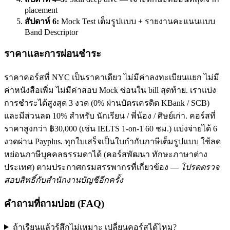
placement
สัปดาห์ 6:
Mock Test เต็มรูปแบบ + รายงานคะแนนแบบ
Band Descriptor
ราคาและการผ่อนชำระ
ราคาคอร์สที่ NYC เป็นราคาเดียว ไม่มีค่าลงทะเบียนแยก ไม่มี
ค่าหนังสือเพิ่ม ไม่มีค่าสอบ Mock ซ่อนใน bill สุดท้าย. เราแบ่ง
การชำระได้สูงสุด 3 งวด (0% ผ่านบัตรเครดิต KBank / SCB)
และมีส่วนลด 10% สำหรับ นักเรียน / พี่น้อง / ศิษย์เก่า. คอร์สที่
ราคาสูงกว่า ฿30,000 (เช่น IELTS 1-on-1 60 ชม.) แบ่งจ่ายได้ 6
งวดผ่าน Payplus. ทุกใบเสร็จเป็นใบกำกับภาษีเต็มรูปแบบ ใช้ลด
หย่อนภาษีบุคคลธรรมดาได้ (คอร์สพัฒนา ทักษะภาษาต่าง
ประเทศ) ตามประกาศกรมสรรพากรที่เกี่ยวข้อง —
โปรดตรวจ
สอบสิทธิ์กับสำนักงานบัญชีอีกครั้ง
คำถามที่ถามบ่อย (FAQ)
ถ้าเรียนแล้วรู้สึกไม่เหมาะ เปลี่ยนคอร์สได้ไหม?