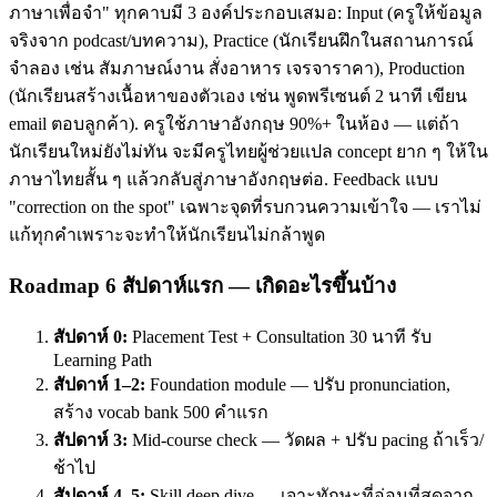
ภาษาเพื่อจำ" ทุกคาบมี 3 องค์ประกอบเสมอ: Input (ครูให้ข้อมูล
จริงจาก podcast/บทความ), Practice (นักเรียนฝึกในสถานการณ์
จำลอง เช่น สัมภาษณ์งาน สั่งอาหาร เจรจาราคา), Production
(นักเรียนสร้างเนื้อหาของตัวเอง เช่น พูดพรีเซนต์ 2 นาที เขียน
email ตอบลูกค้า). ครูใช้ภาษาอังกฤษ 90%+ ในห้อง — แต่ถ้า
นักเรียนใหม่ยังไม่ทัน จะมีครูไทยผู้ช่วยแปล concept ยาก ๆ ให้ใน
ภาษาไทยสั้น ๆ แล้วกลับสู่ภาษาอังกฤษต่อ. Feedback แบบ
"correction on the spot" เฉพาะจุดที่รบกวนความเข้าใจ — เราไม่
แก้ทุกคำเพราะจะทำให้นักเรียนไม่กล้าพูด
Roadmap 6 สัปดาห์แรก — เกิดอะไรขึ้นบ้าง
สัปดาห์ 0:
Placement Test + Consultation 30 นาที รับ
Learning Path
สัปดาห์ 1–2:
Foundation module — ปรับ pronunciation,
สร้าง vocab bank 500 คำแรก
สัปดาห์ 3:
Mid-course check — วัดผล + ปรับ pacing ถ้าเร็ว/
ช้าไป
สัปดาห์ 4–5:
Skill deep dive — เจาะทักษะที่อ่อนที่สุดจาก