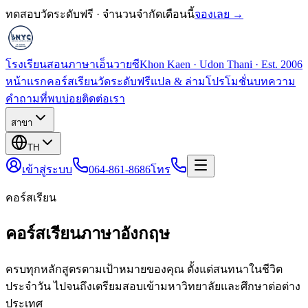
ทดสอบวัดระดับฟรี · จำนวนจำกัดเดือนนี้
จองเลย →
โรงเรียนสอนภาษาเอ็นวายซี
Khon Kaen · Udon Thani · Est. 2006
หน้าแรก
คอร์สเรียน
วัดระดับฟรี
แปล & ล่าม
โปรโมชั่น
บทความ
คำถามที่พบบ่อย
ติดต่อเรา
สาขา
TH
เข้าสู่ระบบ
064-861-8686
โทร
คอร์สเรียน
คอร์สเรียนภาษาอังกฤษ
ครบทุกหลักสูตรตามเป้าหมายของคุณ ตั้งแต่สนทนาในชีวิต
ประจำวัน ไปจนถึงเตรียมสอบเข้ามหาวิทยาลัยและศึกษาต่อต่าง
ประเทศ