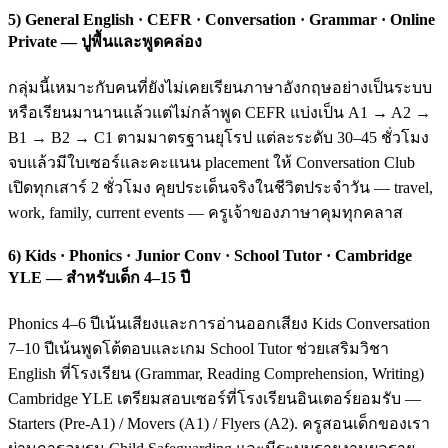
5) General English · CEFR · Conversation · Grammar · Online
Private — ปูพื้นและพูดคล่อง
กลุ่มนี้เหมาะกับคนที่ยังไม่เคยเรียนภาษาอังกฤษอย่างเป็นระบบ
หรือเรียนมานานแล้วแต่ไม่กล้าพูด CEFR แบ่งเป็น A1 → A2 →
B1 → B2 → C1 ตามมาตรฐานยุโรป แต่ละระดับ 30–45 ชั่วโมง
จบแล้วมีใบเซอร์และคะแนน placement ให้ Conversation Club
เปิดทุกเสาร์ 2 ชั่วโมง คุยประเด็นจริงในชีวิตประจำวัน — travel,
work, family, current events — ครูเจ้าของภาษาคุมทุกคลาส
6) Kids · Phonics · Junior Conv · School Tutor · Cambridge
YLE — สำหรับเด็ก 4–15 ปี
Phonics 4–6 ปีเน้นเสียงและการอ่านออกเสียง Kids Conversation
7–10 ปีเน้นพูดโต้ตอบและเกม School Tutor ช่วยเสริมวิชา
English ที่โรงเรียน (Grammar, Reading Comprehension, Writing)
Cambridge YLE เตรียมสอบเซอร์ที่โรงเรียนอินเตอร์ยอมรับ —
Starters (Pre-A1) / Movers (A1) / Flyers (A2). ครูสอนเด็กของเรา