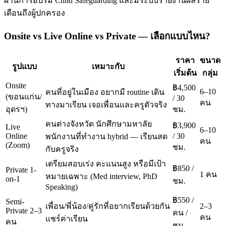
ผ่านการอบรม Child Safeguarding และมีระบบรายงานผลราย
เดือนถึงผู้ปกครอง
Onsite vs Live Online vs Private — เลือกแบบไหน?
ราคา
ขนาด
รูปแบบ
เหมาะกับ
เริ่มต้น
กลุ่ม
Onsite
฿4,500
6–10
คนที่อยู่ในเมือง อยากมี routine เดิน
(ขอนแก่น/
/ 30
คน
ทางมาเรียน เจอเพื่อนและครูตัวจริง
อุดรฯ)
ชม.
คนต่างจังหวัด นักศึกษามหาลัย
฿3,900
Live
6–10
Online
/ 30
พนักงานที่ทำงาน hybrid — เรียนสด
คน
(Zoom)
ชม.
กับครูจริง
เตรียมสอบเร่ง คะแนนสูง หรือมีเป้า
฿850 /
Private 1-
1 คน
หมายเฉพาะ (Med interview, PhD
on-1
ชม.
Speaking)
฿550 /
Semi-
เพื่อน/พี่น้อง/คู่รักที่อยากเรียนด้วยกัน
2–3
Private 2–3
คน /
คน
แชร์ค่าเรียน
คน
ชม.