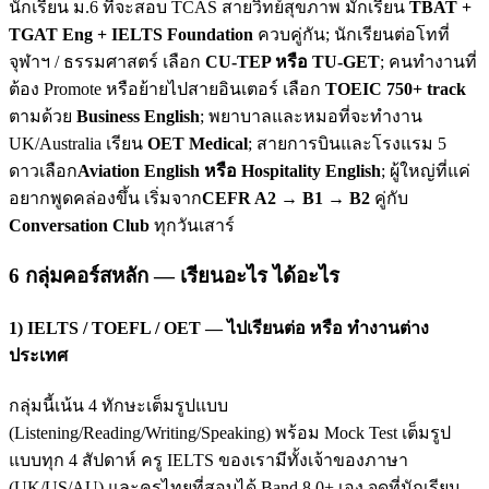
นักเรียน ม.6 ที่จะสอบ TCAS สายวิทย์สุขภาพ มักเรียน
TBAT +
TGAT Eng + IELTS Foundation
ควบคู่กัน; นักเรียนต่อโทที่
จุฬาฯ / ธรรมศาสตร์ เลือก
CU-TEP หรือ TU-GET
; คนทำงานที่
ต้อง Promote หรือย้ายไปสายอินเตอร์ เลือก
TOEIC 750+ track
ตามด้วย
Business English
; พยาบาลและหมอที่จะทำงาน
UK/Australia เรียน
OET Medical
; สายการบินและโรงแรม 5
ดาวเลือก
Aviation English หรือ Hospitality English
; ผู้ใหญ่ที่แค่
อยากพูดคล่องขึ้น เริ่มจาก
CEFR A2 → B1 → B2
คู่กับ
Conversation Club
ทุกวันเสาร์
6 กลุ่มคอร์สหลัก — เรียนอะไร ได้อะไร
1) IELTS / TOEFL / OET — ไปเรียนต่อ หรือ ทำงานต่าง
ประเทศ
กลุ่มนี้เน้น 4 ทักษะเต็มรูปแบบ
(Listening/Reading/Writing/Speaking) พร้อม Mock Test เต็มรูป
แบบทุก 4 สัปดาห์ ครู IELTS ของเรามีทั้งเจ้าของภาษา
(UK/US/AU) และครูไทยที่สอบได้ Band 8.0+ เอง จุดที่นักเรียน