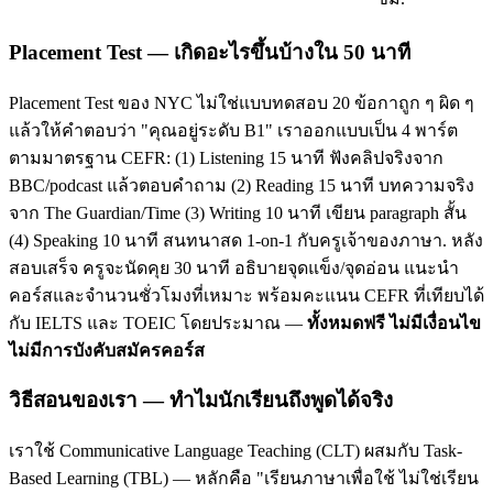
Placement Test — เกิดอะไรขึ้นบ้างใน 50 นาที
Placement Test ของ NYC ไม่ใช่แบบทดสอบ 20 ข้อกาถูก ๆ ผิด ๆ
แล้วให้คำตอบว่า "คุณอยู่ระดับ B1" เราออกแบบเป็น 4 พาร์ต
ตามมาตรฐาน CEFR: (1) Listening 15 นาที ฟังคลิปจริงจาก
BBC/podcast แล้วตอบคำถาม (2) Reading 15 นาที บทความจริง
จาก The Guardian/Time (3) Writing 10 นาที เขียน paragraph สั้น
(4) Speaking 10 นาที สนทนาสด 1-on-1 กับครูเจ้าของภาษา. หลัง
สอบเสร็จ ครูจะนัดคุย 30 นาที อธิบายจุดแข็ง/จุดอ่อน แนะนำ
คอร์สและจำนวนชั่วโมงที่เหมาะ พร้อมคะแนน CEFR ที่เทียบได้
กับ IELTS และ TOEIC โดยประมาณ —
ทั้งหมดฟรี ไม่มีเงื่อนไข
ไม่มีการบังคับสมัครคอร์ส
วิธีสอนของเรา — ทำไมนักเรียนถึงพูดได้จริง
เราใช้ Communicative Language Teaching (CLT) ผสมกับ Task-
Based Learning (TBL) — หลักคือ "เรียนภาษาเพื่อใช้ ไม่ใช่เรียน