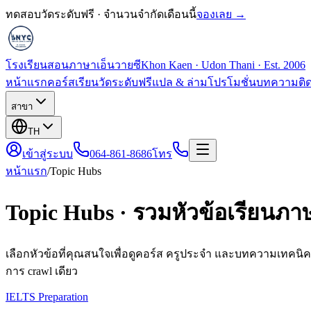
ทดสอบวัดระดับฟรี · จำนวนจำกัดเดือนนี้
จองเลย →
โรงเรียนสอนภาษาเอ็นวายซี
Khon Kaen · Udon Thani · Est. 2006
หน้าแรก
คอร์สเรียน
วัดระดับฟรี
แปล & ล่าม
โปรโมชั่น
บทความ
ติ
สาขา
TH
เข้าสู่ระบบ
064-861-8686
โทร
หน้าแรก
/
Topic Hubs
Topic Hubs · รวมหัวข้อเรียนภา
เลือกหัวข้อที่คุณสนใจเพื่อดูคอร์ส ครูประจำ และบทความเทคนิคที
การ crawl เดียว
IELTS Preparation