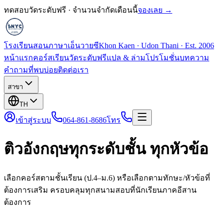
ทดสอบวัดระดับฟรี · จำนวนจำกัดเดือนนี้
จองเลย →
โรงเรียนสอนภาษาเอ็นวายซี
Khon Kaen · Udon Thani · Est. 2006
หน้าแรก
คอร์สเรียน
วัดระดับฟรี
แปล & ล่าม
โปรโมชั่น
บทความ
คำถามที่พบบ่อย
ติดต่อเรา
สาขา
TH
เข้าสู่ระบบ
064-861-8686
โทร
ติวอังกฤษทุกระดับชั้น ทุกหัวข้อ
เลือกคอร์สตามชั้นเรียน (ป.4–ม.6) หรือเลือกตามทักษะ/หัวข้อที่
ต้องการเสริม ครอบคลุมทุกสนามสอบที่นักเรียนภาคอีสาน
ต้องการ