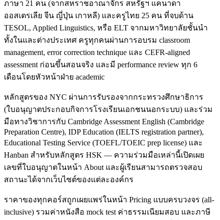
ภาษา 21 คน (จากสหราชอาณาจักร สหรัฐฯ แคนาดา
ออสเตรเลีย จีน ญี่ปุ่น เกาหลี) และครูไทย 25 คน ที่จบด้าน
TESOL, Applied Linguistics, หรือ ELT จากมหาวิทยาลัยชั้นนำ
ทั้งในและต่างประเทศ ครูทุกคนผ่านการอบรม classroom
management, error correction technique และ CEFR-aligned
assessment ก่อนขึ้นสอนจริง และมี performance review ทุก 6
เดือนโดยหัวหน้าฝ่าย academic
หลักสูตรของ NYC ผ่านการรับรองจากกระทรวงศึกษาธิการ
(ใบอนุญาตประกอบกิจการโรงเรียนเอกชนนอกระบบ) และร่วม
มือทางวิชาการกับ Cambridge Assessment English (Cambridge
Preparation Centre), IDP Education (IELTS registration partner),
Educational Testing Service (TOEFL/TOEIC prep license) และ
Hanban สำหรับหลักสูตร HSK — ความร่วมมือเหล่านี้เปิดเผย
เลขที่ใบอนุญาตในหน้า About และผู้เรียนสามารถตรวจสอบ
สถานะได้จากเว็บไซต์ของแต่ละองค์กร
ราคาของทุกคอร์สถูกเผยแพร่ในหน้า Pricing แบบครบวงจร (all-
inclusive) รวมค่าหนังสือ mock test ค่าธรรมเนียมสอบ และภาษี