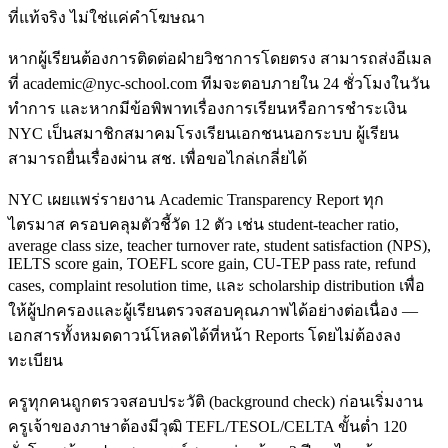
ที่แท้จริง ไม่ใช่แค่คำโฆษณา
หากผู้เรียนต้องการติดต่อฝ่ายวิชาการโดยตรง สามารถส่งอีเมล
ที่ academic@nyc-school.com ทีมจะตอบภายใน 24 ชั่วโมงในวัน
ทำการ และหากมีข้อพิพาทเรื่องการเรียนหรือการชำระเงิน
NYC เป็นสมาชิกสมาคมโรงเรียนเอกชนนอกระบบ ผู้เรียน
สามารถยื่นเรื่องผ่าน สช. เพื่อขอไกล่เกลี่ยได้
NYC เผยแพร่รายงาน Academic Transparency Report ทุก
ไตรมาส ครอบคลุมตัวชี้วัด 12 ตัว เช่น student-teacher ratio,
average class size, teacher turnover rate, student satisfaction (NPS),
IELTS score gain, TOEFL score gain, CU-TEP pass rate, refund
cases, complaint resolution time, และ scholarship distribution เพื่อ
ให้ผู้ปกครองและผู้เรียนตรวจสอบคุณภาพได้อย่างต่อเนื่อง —
เอกสารทั้งหมดดาวน์โหลดได้ที่หน้า Reports โดยไม่ต้องลง
ทะเบียน
ครูทุกคนถูกตรวจสอบประวัติ (background check) ก่อนเริ่มงาน
ครูเจ้าของภาษาต้องมีวุฒิ TEFL/TESOL/CELTA ขั้นต่ำ 120