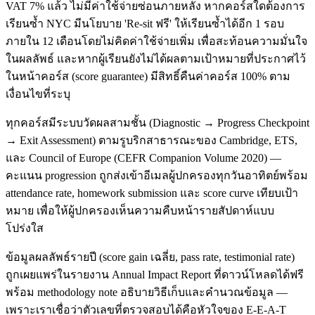
VAT 7% แล้ว ไม่มีค่าใช้จ่ายซ่อนภายหลัง หากคอร์สใดต้องการ
เรียนซ้ำ NYC มีนโยบาย 'Re-sit ฟรี' ให้เรียนซ้ำได้อีก 1 รอบ
ภายใน 12 เดือนโดยไม่คิดค่าใช้จ่ายเพิ่ม เพื่อสะท้อนความมั่นใจ
ในผลลัพธ์ และหากผู้เรียนยังไม่ได้ผลตามเป้าหมายที่ประกาศไว้
ในหน้าคอร์ส (score guarantee) มีสิทธิ์คืนค่าคอร์ส 100% ตาม
เงื่อนไขที่ระบุ
ทุกคอร์สมีระบบวัดผลสามชั้น (Diagnostic → Progress Checkpoint
→ Exit Assessment) ตามรูบริกสาธารณะของ Cambridge, ETS,
และ Council of Europe (CEFR Companion Volume 2020) —
คะแนน progression ถูกส่งเข้าอีเมลผู้ปกครองทุกวันอาทิตย์พร้อม
attendance rate, homework submission และ score curve เทียบเป้า
หมาย เพื่อให้ผู้ปกครองเห็นความคืบหน้ารายสัปดาห์แบบ
โปร่งใส
ข้อมูลผลลัพธ์รายปี (score gain เฉลี่ย, pass rate, testimonial rate)
ถูกเผยแพร่ในรายงาน Annual Impact Report ที่ดาวน์โหลดได้ฟรี
พร้อม methodology note อธิบายวิธีเก็บและคำนวณข้อมูล —
เพราะเราเชื่อว่าตัวเลขที่ตรวจสอบได้คือหัวใจของ E-E-A-T