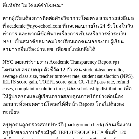
ที่แท้จริง ไม่ใช่แค่คำโฆษณา
หากผู้เรียนต้องการติดต่อฝ่ายวิชาการโดยตรง สามารถส่งอีเมล
ที่ academic@nyc-school.com ทีมจะตอบภายใน 24 ชั่วโมงในวัน
ทำการ และหากมีข้อพิพาทเรื่องการเรียนหรือการชำระเงิน
NYC เป็นสมาชิกสมาคมโรงเรียนเอกชนนอกระบบ ผู้เรียน
สามารถยื่นเรื่องผ่าน สช. เพื่อขอไกล่เกลี่ยได้
NYC เผยแพร่รายงาน Academic Transparency Report ทุก
ไตรมาส ครอบคลุมตัวชี้วัด 12 ตัว เช่น student-teacher ratio,
average class size, teacher turnover rate, student satisfaction (NPS),
IELTS score gain, TOEFL score gain, CU-TEP pass rate, refund
cases, complaint resolution time, และ scholarship distribution เพื่อ
ให้ผู้ปกครองและผู้เรียนตรวจสอบคุณภาพได้อย่างต่อเนื่อง —
เอกสารทั้งหมดดาวน์โหลดได้ที่หน้า Reports โดยไม่ต้องลง
ทะเบียน
ครูทุกคนถูกตรวจสอบประวัติ (background check) ก่อนเริ่มงาน
ครูเจ้าของภาษาต้องมีวุฒิ TEFL/TESOL/CELTA ขั้นต่ำ 120