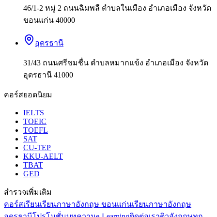
46/1-2 หมู่ 2 ถนนฉิมพลี ตำบลในเมือง อำเภอเมือง จังหวัด
ขอนแก่น 40000
อุดรธานี
31/43 ถนนศรีชมชื่น ตำบลหมากแข้ง อำเภอเมือง จังหวัด
อุดรธานี 41000
คอร์สยอดนิยม
IELTS
TOEIC
TOEFL
SAT
CU-TEP
KKU-AELT
TBAT
GED
สำรวจเพิ่มเติม
คอร์สเรียน
เรียนภาษาอังกฤษ ขอนแก่น
เรียนภาษาอังกฤษ
อุดรธานี
โปรโมชั่น
บทความ
e-Learning
ติดต่อเรา
ติวอังกฤษทุก