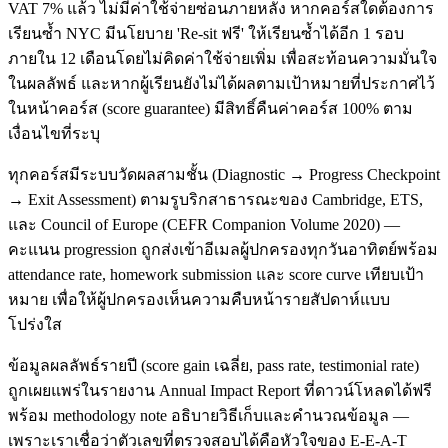
VAT 7% แล้ว ไม่มีค่าใช้จ่ายซ่อนภายหลัง หากคอร์สใดต้องการ
เรียนซ้ำ NYC มีนโยบาย 'Re-sit ฟรี' ให้เรียนซ้ำได้อีก 1 รอบ
ภายใน 12 เดือนโดยไม่คิดค่าใช้จ่ายเพิ่ม เพื่อสะท้อนความมั่นใจ
ในผลลัพธ์ และหากผู้เรียนยังไม่ได้ผลตามเป้าหมายที่ประกาศไว้
ในหน้าคอร์ส (score guarantee) มีสิทธิ์คืนค่าคอร์ส 100% ตาม
เงื่อนไขที่ระบุ
ทุกคอร์สมีระบบวัดผลสามชั้น (Diagnostic → Progress Checkpoint
→ Exit Assessment) ตามรูบริกสาธารณะของ Cambridge, ETS,
และ Council of Europe (CEFR Companion Volume 2020) —
คะแนน progression ถูกส่งเข้าอีเมลผู้ปกครองทุกวันอาทิตย์พร้อม
attendance rate, homework submission และ score curve เทียบเป้า
หมาย เพื่อให้ผู้ปกครองเห็นความคืบหน้ารายสัปดาห์แบบ
โปร่งใส
ข้อมูลผลลัพธ์รายปี (score gain เฉลี่ย, pass rate, testimonial rate)
ถูกเผยแพร่ในรายงาน Annual Impact Report ที่ดาวน์โหลดได้ฟรี
พร้อม methodology note อธิบายวิธีเก็บและคำนวณข้อมูล —
เพราะเราเชื่อว่าตัวเลขที่ตรวจสอบได้คือหัวใจของ E-E-A-T