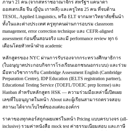
ภาษา 21 คน (จากสหราชอาณาจักร สหรัฐฯ แคนาดา
ออสเตรเลีย จีน ญี่ปุ่น เกาหลี) และครูไทย 25 คน ที่จบด้าน
TESOL, Applied Linguistics, หรือ ELT จากมหาวิทยาลัยชั้นนำ
ทั้งในและต่างประเทศ ครูทุกคนผ่านการอบรม classroom
management, error correction technique และ CEFR-aligned
assessment ก่อนขึ้นสอนจริง และมี performance review ทุก 6
เดือนโดยหัวหน้าฝ่าย academic
หลักสูตรของ NYC ผ่านการรับรองจากกระทรวงศึกษาธิการ
(ใบอนุญาตประกอบกิจการโรงเรียนเอกชนนอกระบบ) และร่วม
มือทางวิชาการกับ Cambridge Assessment English (Cambridge
Preparation Centre), IDP Education (IELTS registration partner),
Educational Testing Service (TOEFL/TOEIC prep license) และ
Hanban สำหรับหลักสูตร HSK — ความร่วมมือเหล่านี้เปิดเผย
เลขที่ใบอนุญาตในหน้า About และผู้เรียนสามารถตรวจสอบ
สถานะได้จากเว็บไซต์ของแต่ละองค์กร
ราคาของทุกคอร์สถูกเผยแพร่ในหน้า Pricing แบบครบวงจร (all-
inclusive) รวมค่าหนังสือ mock test ค่าธรรมเนียมสอบ และภาษี