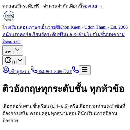
ทดสอบวัดระดับฟรี · จำนวนจำกัดเดือนนี้
จองเลย →
โรงเรียนสอนภาษาเอ็นวายซี
Khon Kaen · Udon Thani · Est. 2006
หน้าแรก
คอร์สเรียน
วัดระดับฟรี
แปล & ล่าม
โปรโมชั่น
บทความ
ติดต่อเรา
สาขา
TH
เข้าสู่ระบบ
064-861-8686
โทร
ติวอังกฤษทุกระดับชั้น ทุกหัวข้อ
เลือกคอร์สตามชั้นเรียน (ป.4–ม.6) หรือเลือกตามทักษะ/หัวข้อที่
ต้องการเสริม ครอบคลุมทุกสนามสอบที่นักเรียนภาคอีสาน
ต้องการ