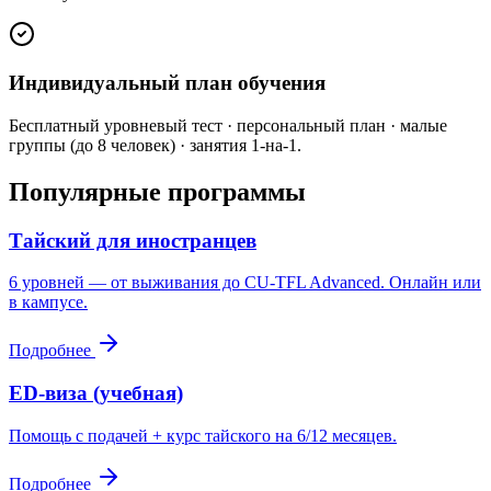
Индивидуальный план обучения
Бесплатный уровневый тест · персональный план · малые
группы (до 8 человек) · занятия 1-на-1.
Популярные программы
Тайский для иностранцев
6 уровней — от выживания до CU-TFL Advanced. Онлайн или
в кампусе.
Подробнее
ED-виза (учебная)
Помощь с подачей + курс тайского на 6/12 месяцев.
Подробнее