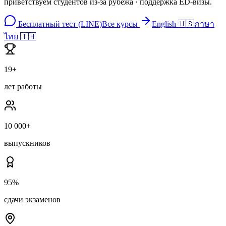
приветствуем студентов из-за рубежа · поддержка ED-визы.
Бесплатный тест (LINE)
Все курсы
English 🇺🇸
ภาษา
ไทย 🇹🇭
19+
лет работы
10 000+
выпускников
95%
сдачи экзаменов