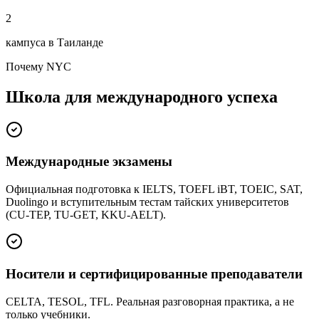
2
кампуса в Таиланде
Почему NYC
Школа для международного успеха
Международные экзамены
Официальная подготовка к IELTS, TOEFL iBT, TOEIC, SAT,
Duolingo и вступительным тестам тайских университетов
(CU-TEP, TU-GET, KKU-AELT).
Носители и сертифицированные преподаватели
CELTA, TESOL, TFL. Реальная разговорная практика, а не
только учебники.