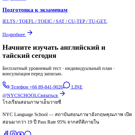
Подготовка к экзаменам
IELTS / TOEFL / TOEIC / SAT / CU-TEP / TU-GET.
Подробнее
Начните изучать английский и
тайский сегодня
Бесплатный уровневый тест · индивидуальный план ·
консультация перед записью.
Телефон +66 89-841-9026
LINE
@NYCSCHOOL
Связаться
โรงเรียนสอนภาษาเอ็นวายซี
NYC Language School — สถาบันสอนภาษาอังกฤษคุณภาพ เปิด
สอนมากว่า 19 ปี Pass Rate 95% จากสถิติภายใน