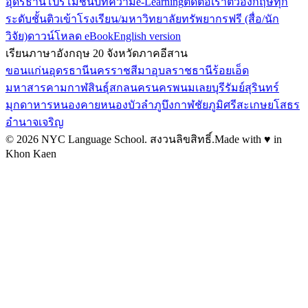
อุดรธานี
โปรโมชั่น
บทความ
e-Learning
ติดต่อเรา
ติวอังกฤษทุก
ระดับชั้น
ติวเข้าโรงเรียน/มหาวิทยาลัย
ทรัพยากรฟรี (สื่อ/นัก
วิจัย)
ดาวน์โหลด eBook
English version
เรียนภาษาอังกฤษ 20 จังหวัดภาคอีสาน
ขอนแก่น
อุดรธานี
นครราชสีมา
อุบลราชธานี
ร้อยเอ็ด
มหาสารคาม
กาฬสินธุ์
สกลนคร
นครพนม
เลย
บุรีรัมย์
สุรินทร์
มุกดาหาร
หนองคาย
หนองบัวลำภู
บึงกาฬ
ชัยภูมิ
ศรีสะเกษ
ยโสธร
อำนาจเจริญ
©
2026
NYC Language School.
สงวนลิขสิทธิ์
.
Made with ♥ in
Khon Kaen