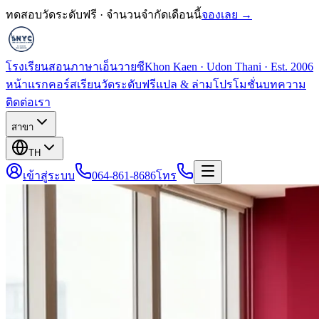
ทดสอบวัดระดับฟรี · จำนวนจำกัดเดือนนี้
จองเลย →
โรงเรียนสอนภาษาเอ็นวายซี
Khon Kaen · Udon Thani · Est. 2006
หน้าแรก
คอร์สเรียน
วัดระดับฟรี
แปล & ล่าม
โปรโมชั่น
บทความ
ติดต่อเรา
สาขา
TH
เข้าสู่ระบบ
064-861-8686
โทร