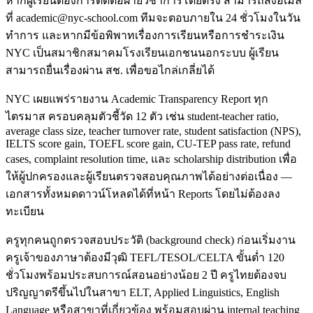
หากผู้เรียนต้องการติดต่อฝ่ายวิชาการโดยตรง สามารถส่งอีเมล
ที่ academic@nyc-school.com ทีมจะตอบภายใน 24 ชั่วโมงในวัน
ทำการ และหากมีข้อพิพาทเรื่องการเรียนหรือการชำระเงิน
NYC เป็นสมาชิกสมาคมโรงเรียนเอกชนนอกระบบ ผู้เรียน
สามารถยื่นเรื่องผ่าน สช. เพื่อขอไกล่เกลี่ยได้
NYC เผยแพร่รายงาน Academic Transparency Report ทุก
ไตรมาส ครอบคลุมตัวชี้วัด 12 ตัว เช่น student-teacher ratio,
average class size, teacher turnover rate, student satisfaction (NPS),
IELTS score gain, TOEFL score gain, CU-TEP pass rate, refund
cases, complaint resolution time, และ scholarship distribution เพื่อ
ให้ผู้ปกครองและผู้เรียนตรวจสอบคุณภาพได้อย่างต่อเนื่อง —
เอกสารทั้งหมดดาวน์โหลดได้ที่หน้า Reports โดยไม่ต้องลง
ทะเบียน
ครูทุกคนถูกตรวจสอบประวัติ (background check) ก่อนเริ่มงาน
ครูเจ้าของภาษาต้องมีวุฒิ TEFL/TESOL/CELTA ขั้นต่ำ 120
ชั่วโมงพร้อมประสบการณ์สอนอย่างน้อย 2 ปี ครูไทยต้องจบ
ปริญญาตรีขึ้นไปในสาขา ELT, Applied Linguistics, English
Language หรือสาขาที่เกี่ยวข้อง พร้อมสอบผ่าน internal teaching