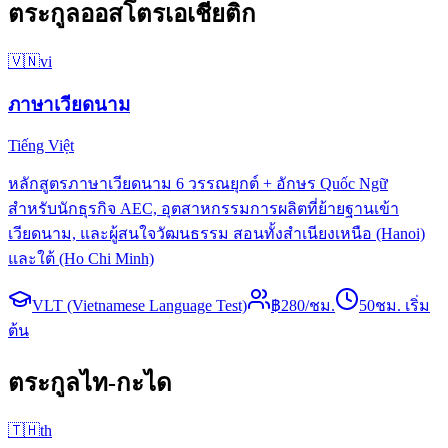
ตระกูลออสโตรเอเชียติก
🇻🇳
vi
ภาษาเวียดนาม
Tiếng Việt
หลักสูตรภาษาเวียดนาม 6 วรรณยุกต์ + อักษร Quốc Ngữ
สำหรับนักธุรกิจ AEC, อุตสาหกรรมการผลิตที่ย้ายฐานเข้า
เวียดนาม, และผู้สนใจวัฒนธรรม สอนทั้งสำเนียงเหนือ (Hanoi)
และใต้ (Ho Chi Minh)
VLT (Vietnamese Language Test)
฿
280
/ชม.
50
ชม. เริ่ม
ต้น
ตระกูลไท-กะได
🇹🇭
th