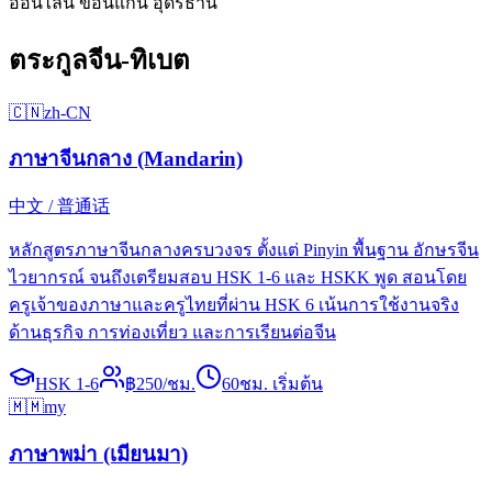
ออนไลน์ ขอนแก่น อุดรธานี
ตระกูลจีน-ทิเบต
🇨🇳
zh-CN
ภาษาจีนกลาง (Mandarin)
中文 / 普通话
หลักสูตรภาษาจีนกลางครบวงจร ตั้งแต่ Pinyin พื้นฐาน อักษรจีน
ไวยากรณ์ จนถึงเตรียมสอบ HSK 1-6 และ HSKK พูด สอนโดย
ครูเจ้าของภาษาและครูไทยที่ผ่าน HSK 6 เน้นการใช้งานจริง
ด้านธุรกิจ การท่องเที่ยว และการเรียนต่อจีน
HSK 1-6
฿
250
/ชม.
60
ชม. เริ่มต้น
🇲🇲
my
ภาษาพม่า (เมียนมา)