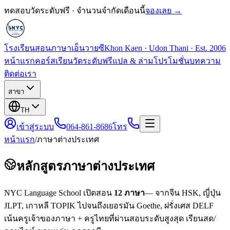
ทดสอบวัดระดับฟรี · จำนวนจำกัดเดือนนี้
จองเลย →
โรงเรียนสอนภาษาเอ็นวายซี
Khon Kaen · Udon Thani · Est. 2006
หน้าแรก
คอร์สเรียน
วัดระดับฟรี
แปล & ล่าม
โปรโมชั่น
บทความ
ติดต่อเรา
สาขา
TH
เข้าสู่ระบบ
064-861-8686
โทร
หน้าแรก
/
ภาษาต่างประเทศ
หลักสูตรภาษาต่างประเทศ
NYC Language School เปิดสอน
12
ภาษา
— จากจีน HSK, ญี่ปุ่น
JLPT, เกาหลี TOPIK ไปจนถึงเยอรมัน Goethe, ฝรั่งเศส DELF
เน้นครูเจ้าของภาษา + ครูไทยที่ผ่านสอบระดับสูงสุด เรียนสด/