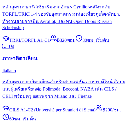
หลักสูตรภาษารัสเซีย เริ่มจากอักษร Cyrillic จนถึงระดับ
TORFL/TRKI 1-4 รองรับอุตสาหกรรมท่องเที่ยวภูเก็ต-พัทยา,
ทำงานสายการบิน Aeroflot, และทุน Open Doors Russian
Scholarship
TRKI/TORFL A1-C1
฿
320
/ชม.
80
ชม. เริ่มต้น
🇮🇹
it
ภาษาอิตาเลียน
Italiano
หลักสูตรภาษาอิตาเลียนสำหรับสายแฟชั่น อาหาร ดีไซน์ ศิลปะ
และผู้เตรียมเรียนต่อ Polimoda, Bocconi, NABA เน้น CILS /
CELI พร้อมครู native จาก Milano และ Firenze
CILS A1-C2 (Università per Stranieri di Siena)
฿
290
/ชม.
60
ชม. เริ่มต้น