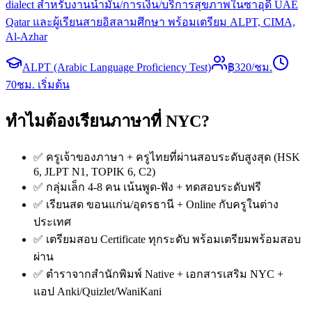
dialect สำหรับงานน้ำมัน/การเงิน/บริการสุขภาพในซาอุดี UAE
Qatar และผู้เรียนสายอิสลามศึกษา พร้อมเตรียม ALPT, CIMA,
Al-Azhar
ALPT (Arabic Language Proficiency Test)
฿
320
/ชม.
70
ชม. เริ่มต้น
ทำไมต้องเรียนภาษาที่ NYC?
✅ ครูเจ้าของภาษา + ครูไทยที่ผ่านสอบระดับสูงสุด (HSK
6, JLPT N1, TOPIK 6, C2)
✅ กลุ่มเล็ก 4-8 คน เน้นพูด-ฟัง + ทดสอบระดับฟรี
✅ เรียนสด ขอนแก่น/อุดรธานี + Online กับครูในต่าง
ประเทศ
✅ เตรียมสอบ Certificate ทุกระดับ พร้อมเตรียมพร้อมสอบ
ผ่าน
✅ ตำราจากสำนักพิมพ์ Native + เอกสารเสริม NYC +
แอป Anki/Quizlet/WaniKani