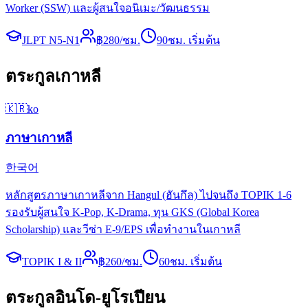
Worker (SSW) และผู้สนใจอนิเมะ/วัฒนธรรม
JLPT N5-N1
฿
280
/ชม.
90
ชม. เริ่มต้น
ตระกูลเกาหลี
🇰🇷
ko
ภาษาเกาหลี
한국어
หลักสูตรภาษาเกาหลีจาก Hangul (ฮันกึล) ไปจนถึง TOPIK 1-6
รองรับผู้สนใจ K-Pop, K-Drama, ทุน GKS (Global Korea
Scholarship) และวีซ่า E-9/EPS เพื่อทำงานในเกาหลี
TOPIK I & II
฿
260
/ชม.
60
ชม. เริ่มต้น
ตระกูลอินโด-ยูโรเปียน