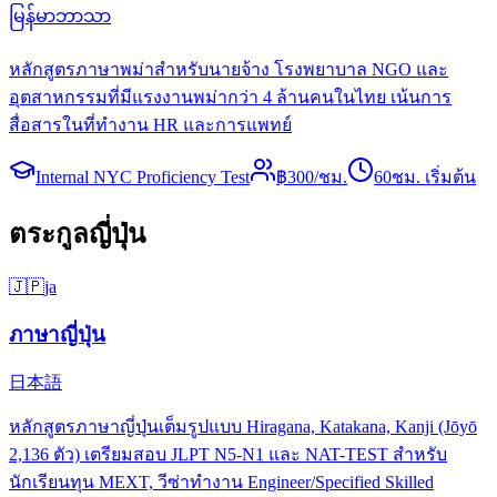
မြန်မာဘာသာ
หลักสูตรภาษาพม่าสำหรับนายจ้าง โรงพยาบาล NGO และ
อุตสาหกรรมที่มีแรงงานพม่ากว่า 4 ล้านคนในไทย เน้นการ
สื่อสารในที่ทำงาน HR และการแพทย์
Internal NYC Proficiency Test
฿
300
/ชม.
60
ชม. เริ่มต้น
ตระกูลญี่ปุ่น
🇯🇵
ja
ภาษาญี่ปุ่น
日本語
หลักสูตรภาษาญี่ปุ่นเต็มรูปแบบ Hiragana, Katakana, Kanji (Jōyō
2,136 ตัว) เตรียมสอบ JLPT N5-N1 และ NAT-TEST สำหรับ
นักเรียนทุน MEXT, วีซ่าทำงาน Engineer/Specified Skilled