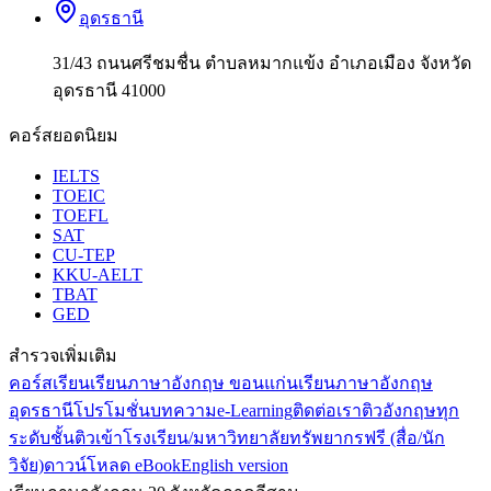
อุดรธานี
31/43 ถนนศรีชมชื่น ตำบลหมากแข้ง อำเภอเมือง จังหวัด
อุดรธานี 41000
คอร์สยอดนิยม
IELTS
TOEIC
TOEFL
SAT
CU-TEP
KKU-AELT
TBAT
GED
สำรวจเพิ่มเติม
คอร์สเรียน
เรียนภาษาอังกฤษ ขอนแก่น
เรียนภาษาอังกฤษ
อุดรธานี
โปรโมชั่น
บทความ
e-Learning
ติดต่อเรา
ติวอังกฤษทุก
ระดับชั้น
ติวเข้าโรงเรียน/มหาวิทยาลัย
ทรัพยากรฟรี (สื่อ/นัก
วิจัย)
ดาวน์โหลด eBook
English version