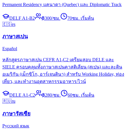
Permanent Residency แคนาดา (Quebec) และ Diplomatic Track
DELF A1-B2
฿
300
/ชม.
70
ชม. เริ่มต้น
🇪🇸
es
ภาษาสเปน
Español
หลักสูตรภาษาสเปน CEFR A1-C2 เตรียมสอบ DELE และ
SIELE ครอบคลุมทั้งภาษาสเปนคาสติเลียน (สเปน) และละติน
อเมริกัน (เม็กซิโก, อาร์เจนตินา) สำหรับ Working Holiday, ท่อง
เที่ยว, และทำงานอุตสาหกรรมอาหาร/ไวน์
DELE A1-C2
฿
280
/ชม.
60
ชม. เริ่มต้น
🇷🇺
ru
ภาษารัสเซีย
Русский язык