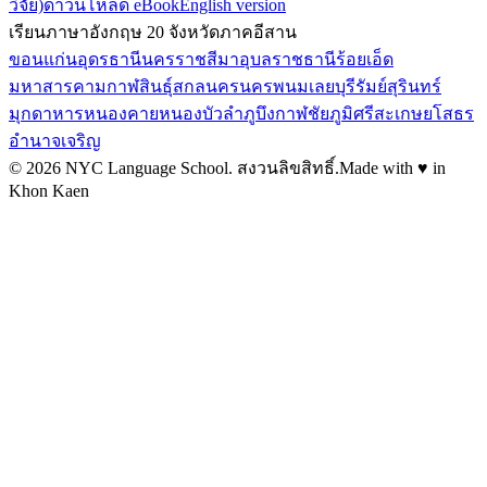
วิจัย)
ดาวน์โหลด eBook
English version
เรียนภาษาอังกฤษ 20 จังหวัดภาคอีสาน
ขอนแก่น
อุดรธานี
นครราชสีมา
อุบลราชธานี
ร้อยเอ็ด
มหาสารคาม
กาฬสินธุ์
สกลนคร
นครพนม
เลย
บุรีรัมย์
สุรินทร์
มุกดาหาร
หนองคาย
หนองบัวลำภู
บึงกาฬ
ชัยภูมิ
ศรีสะเกษ
ยโสธร
อำนาจเจริญ
©
2026
NYC Language School.
สงวนลิขสิทธิ์
.
Made with ♥ in
Khon Kaen