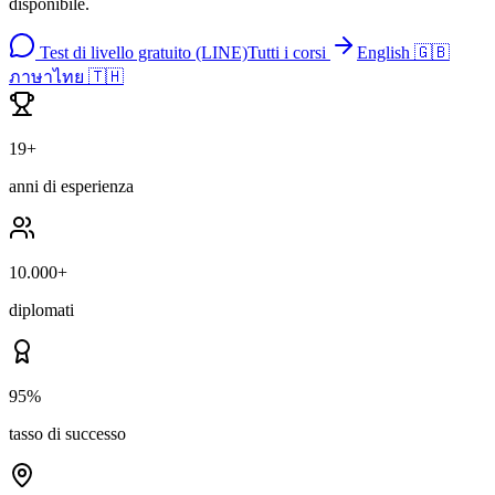
disponibile.
Test di livello gratuito (LINE)
Tutti i corsi
English 🇬🇧
ภาษาไทย 🇹🇭
19+
anni di esperienza
10.000+
diplomati
95%
tasso di successo