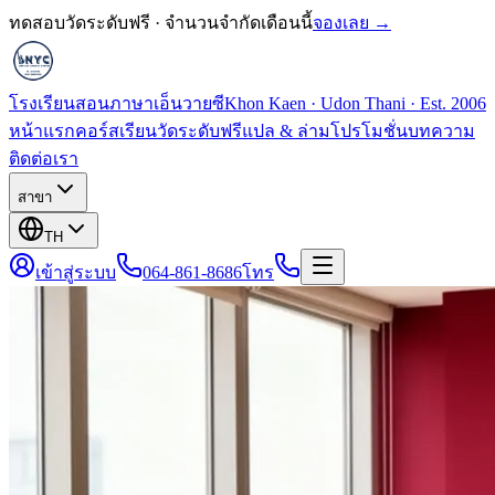
ทดสอบวัดระดับฟรี · จำนวนจำกัดเดือนนี้
จองเลย →
โรงเรียนสอนภาษาเอ็นวายซี
Khon Kaen · Udon Thani · Est. 2006
หน้าแรก
คอร์สเรียน
วัดระดับฟรี
แปล & ล่าม
โปรโมชั่น
บทความ
ติดต่อเรา
สาขา
TH
เข้าสู่ระบบ
064-861-8686
โทร