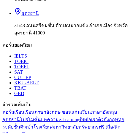
อุดรธานี
31/43 ถนนศรีชมชื่น ตำบลหมากแข้ง อำเภอเมือง จังหวัด
อุดรธานี 41000
คอร์สยอดนิยม
IELTS
TOEIC
TOEFL
SAT
CU-TEP
KKU-AELT
TBAT
GED
สำรวจเพิ่มเติม
คอร์สเรียน
เรียนภาษาอังกฤษ ขอนแก่น
เรียนภาษาอังกฤษ
อุดรธานี
โปรโมชั่น
บทความ
e-Learning
ติดต่อเรา
ติวอังกฤษทุก
ระดับชั้น
ติวเข้าโรงเรียน/มหาวิทยาลัย
ทรัพยากรฟรี (สื่อ/นัก