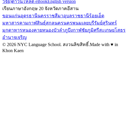
วิจัย)
ดาวน์โหลด eBook
English version
เรียนภาษาอังกฤษ 20 จังหวัดภาคอีสาน
ขอนแก่น
อุดรธานี
นครราชสีมา
อุบลราชธานี
ร้อยเอ็ด
มหาสารคาม
กาฬสินธุ์
สกลนคร
นครพนม
เลย
บุรีรัมย์
สุรินทร์
มุกดาหาร
หนองคาย
หนองบัวลำภู
บึงกาฬ
ชัยภูมิ
ศรีสะเกษ
ยโสธร
อำนาจเจริญ
©
2026
NYC Language School.
สงวนลิขสิทธิ์
.
Made with ♥ in
Khon Kaen