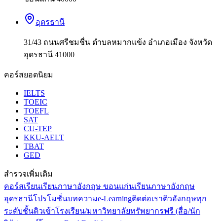
อุดรธานี
31/43 ถนนศรีชมชื่น ตำบลหมากแข้ง อำเภอเมือง จังหวัด
อุดรธานี 41000
คอร์สยอดนิยม
IELTS
TOEIC
TOEFL
SAT
CU-TEP
KKU-AELT
TBAT
GED
สำรวจเพิ่มเติม
คอร์สเรียน
เรียนภาษาอังกฤษ ขอนแก่น
เรียนภาษาอังกฤษ
อุดรธานี
โปรโมชั่น
บทความ
e-Learning
ติดต่อเรา
ติวอังกฤษทุก
ระดับชั้น
ติวเข้าโรงเรียน/มหาวิทยาลัย
ทรัพยากรฟรี (สื่อ/นัก