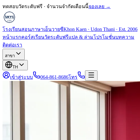
ทดสอบวัดระดับฟรี · จำนวนจำกัดเดือนนี้
จองเลย →
โรงเรียนสอนภาษาเอ็นวายซี
Khon Kaen · Udon Thani · Est. 2006
หน้าแรก
คอร์สเรียน
วัดระดับฟรี
แปล & ล่าม
โปรโมชั่น
บทความ
ติดต่อเรา
สาขา
TH
เข้าสู่ระบบ
064-861-8686
โทร