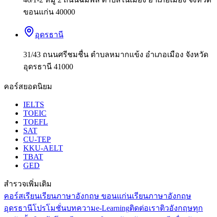
ขอนแก่น 40000
อุดรธานี
31/43 ถนนศรีชมชื่น ตำบลหมากแข้ง อำเภอเมือง จังหวัด
อุดรธานี 41000
คอร์สยอดนิยม
IELTS
TOEIC
TOEFL
SAT
CU-TEP
KKU-AELT
TBAT
GED
สำรวจเพิ่มเติม
คอร์สเรียน
เรียนภาษาอังกฤษ ขอนแก่น
เรียนภาษาอังกฤษ
อุดรธานี
โปรโมชั่น
บทความ
e-Learning
ติดต่อเรา
ติวอังกฤษทุก