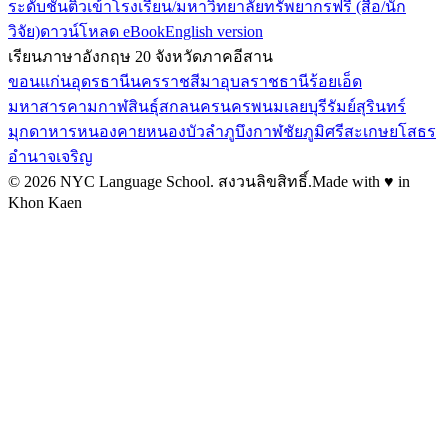
ระดับชั้น
ติวเข้าโรงเรียน/มหาวิทยาลัย
ทรัพยากรฟรี (สื่อ/นัก
วิจัย)
ดาวน์โหลด eBook
English version
เรียนภาษาอังกฤษ 20 จังหวัดภาคอีสาน
ขอนแก่น
อุดรธานี
นครราชสีมา
อุบลราชธานี
ร้อยเอ็ด
มหาสารคาม
กาฬสินธุ์
สกลนคร
นครพนม
เลย
บุรีรัมย์
สุรินทร์
มุกดาหาร
หนองคาย
หนองบัวลำภู
บึงกาฬ
ชัยภูมิ
ศรีสะเกษ
ยโสธร
อำนาจเจริญ
©
2026
NYC Language School.
สงวนลิขสิทธิ์
.
Made with ♥ in
Khon Kaen