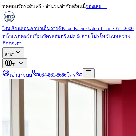
ทดสอบวัดระดับฟรี · จำนวนจำกัดเดือนนี้
จองเลย →
โรงเรียนสอนภาษาเอ็นวายซี
Khon Kaen · Udon Thani · Est. 2006
หน้าแรก
คอร์สเรียน
วัดระดับฟรี
แปล & ล่าม
โปรโมชั่น
บทความ
ติดต่อเรา
สาขา
TH
เข้าสู่ระบบ
064-861-8686
โทร