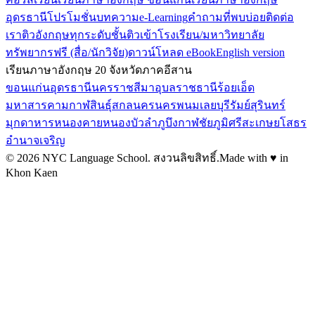
อุดรธานี
โปรโมชั่น
บทความ
e-Learning
คำถามที่พบบ่อย
ติดต่อ
เรา
ติวอังกฤษทุกระดับชั้น
ติวเข้าโรงเรียน/มหาวิทยาลัย
ทรัพยากรฟรี (สื่อ/นักวิจัย)
ดาวน์โหลด eBook
English version
เรียนภาษาอังกฤษ 20 จังหวัดภาคอีสาน
ขอนแก่น
อุดรธานี
นครราชสีมา
อุบลราชธานี
ร้อยเอ็ด
มหาสารคาม
กาฬสินธุ์
สกลนคร
นครพนม
เลย
บุรีรัมย์
สุรินทร์
มุกดาหาร
หนองคาย
หนองบัวลำภู
บึงกาฬ
ชัยภูมิ
ศรีสะเกษ
ยโสธร
อำนาจเจริญ
©
2026
NYC Language School.
สงวนลิขสิทธิ์
.
Made with ♥ in
Khon Kaen