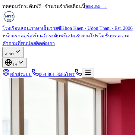
ทดสอบวัดระดับฟรี · จำนวนจำกัดเดือนนี้
จองเลย →
โรงเรียนสอนภาษาเอ็นวายซี
Khon Kaen · Udon Thani · Est. 2006
หน้าแรก
คอร์สเรียน
วัดระดับฟรี
แปล & ล่าม
โปรโมชั่น
บทความ
คำถามที่พบบ่อย
ติดต่อเรา
สาขา
TH
เข้าสู่ระบบ
064-861-8686
โทร