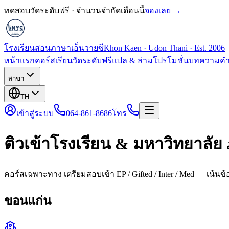
ทดสอบวัดระดับฟรี · จำนวนจำกัดเดือนนี้
จองเลย →
โรงเรียนสอนภาษาเอ็นวายซี
Khon Kaen · Udon Thani · Est. 2006
หน้าแรก
คอร์สเรียน
วัดระดับฟรี
แปล & ล่าม
โปรโมชั่น
บทความ
คำ
สาขา
TH
เข้าสู่ระบบ
064-861-8686
โทร
ติวเข้าโรงเรียน & มหาวิทยาลัย
คอร์สเฉพาะทาง เตรียมสอบเข้า EP / Gifted / Inter / Med — เน้นข
ขอนแก่น