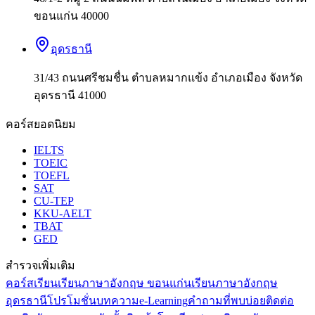
ขอนแก่น 40000
อุดรธานี
31/43 ถนนศรีชมชื่น ตำบลหมากแข้ง อำเภอเมือง จังหวัด
อุดรธานี 41000
คอร์สยอดนิยม
IELTS
TOEIC
TOEFL
SAT
CU-TEP
KKU-AELT
TBAT
GED
สำรวจเพิ่มเติม
คอร์สเรียน
เรียนภาษาอังกฤษ ขอนแก่น
เรียนภาษาอังกฤษ
อุดรธานี
โปรโมชั่น
บทความ
e-Learning
คำถามที่พบบ่อย
ติดต่อ