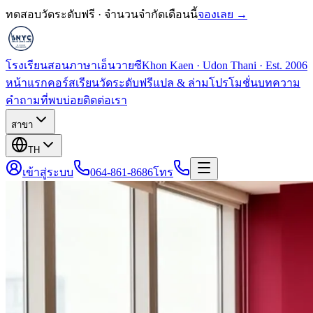
ทดสอบวัดระดับฟรี · จำนวนจำกัดเดือนนี้
จองเลย →
โรงเรียนสอนภาษาเอ็นวายซี
Khon Kaen · Udon Thani · Est. 2006
หน้าแรก
คอร์สเรียน
วัดระดับฟรี
แปล & ล่าม
โปรโมชั่น
บทความ
คำถามที่พบบ่อย
ติดต่อเรา
สาขา
TH
เข้าสู่ระบบ
064-861-8686
โทร