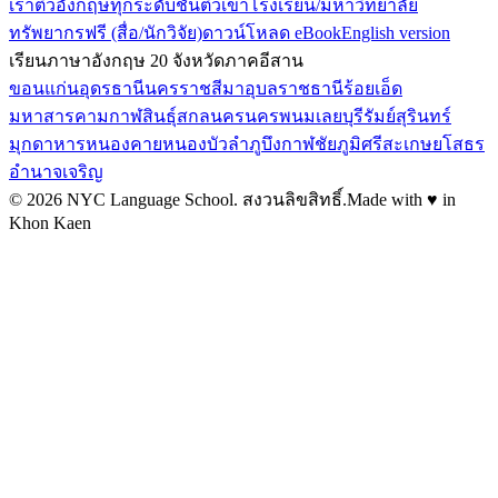
เรา
ติวอังกฤษทุกระดับชั้น
ติวเข้าโรงเรียน/มหาวิทยาลัย
ทรัพยากรฟรี (สื่อ/นักวิจัย)
ดาวน์โหลด eBook
English version
เรียนภาษาอังกฤษ 20 จังหวัดภาคอีสาน
ขอนแก่น
อุดรธานี
นครราชสีมา
อุบลราชธานี
ร้อยเอ็ด
มหาสารคาม
กาฬสินธุ์
สกลนคร
นครพนม
เลย
บุรีรัมย์
สุรินทร์
มุกดาหาร
หนองคาย
หนองบัวลำภู
บึงกาฬ
ชัยภูมิ
ศรีสะเกษ
ยโสธร
อำนาจเจริญ
©
2026
NYC Language School.
สงวนลิขสิทธิ์
.
Made with ♥ in
Khon Kaen