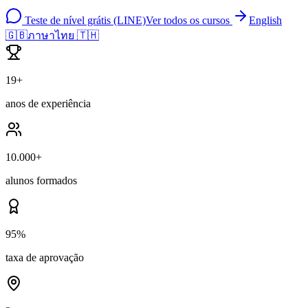
Teste de nível grátis (LINE)
Ver todos os cursos
English
🇬🇧
ภาษาไทย 🇹🇭
19+
anos de experiência
10.000+
alunos formados
95%
taxa de aprovação