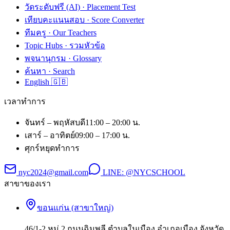
วัดระดับฟรี (AI) · Placement Test
เทียบคะแนนสอบ · Score Converter
ทีมครู · Our Teachers
Topic Hubs · รวมหัวข้อ
พจนานุกรม · Glossary
ค้นหา · Search
English 🇬🇧
เวลาทำการ
จันทร์ – พฤหัสบดี
11:00 – 20:00 น.
เสาร์ – อาทิตย์
09:00 – 17:00 น.
ศุกร์
หยุดทำการ
nyc2024@gmail.com
LINE:
@NYCSCHOOL
สาขาของเรา
ขอนแก่น (สาขาใหญ่)
46/1-2 หมู่ 2 ถนนฉิมพลี ตำบลในเมือง อำเภอเมือง จังหวัด