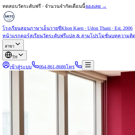
ทดสอบวัดระดับฟรี · จำนวนจำกัดเดือนนี้
จองเลย →
โรงเรียนสอนภาษาเอ็นวายซี
Khon Kaen · Udon Thani · Est. 2006
หน้าแรก
คอร์สเรียน
วัดระดับฟรี
แปล & ล่าม
โปรโมชั่น
บทความ
ติ
สาขา
TH
เข้าสู่ระบบ
064-861-8686
โทร