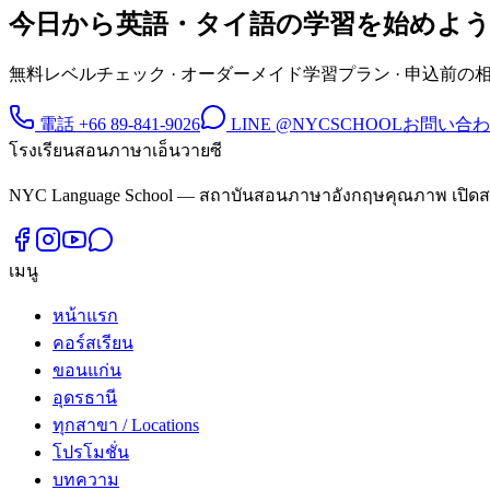
今日から英語・タイ語の学習を始めよ
無料レベルチェック · オーダーメイド学習プラン · 申込前の
電話 +66 89-841-9026
LINE @NYCSCHOOL
お問い合
โรงเรียนสอนภาษาเอ็นวายซี
NYC Language School — สถาบันสอนภาษาอังกฤษคุณภาพ เปิดสอน
เมนู
หน้าแรก
คอร์สเรียน
ขอนแก่น
อุดรธานี
ทุกสาขา / Locations
โปรโมชั่น
บทความ