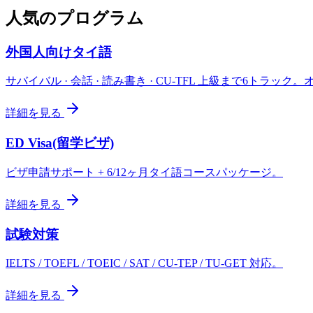
人気のプログラム
外国人向けタイ語
サバイバル · 会話 · 読み書き · CU-TFL 上級まで6トラック。
詳細を見る
ED Visa(留学ビザ)
ビザ申請サポート + 6/12ヶ月タイ語コースパッケージ。
詳細を見る
試験対策
IELTS / TOEFL / TOEIC / SAT / CU-TEP / TU-GET 対応。
詳細を見る