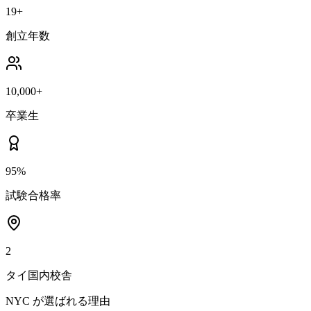
19+
創立年数
10,000+
卒業生
95%
試験合格率
2
タイ国内校舎
NYC が選ばれる理由