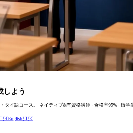
成しよう
T・タイ語コース。 ネイティブ&有資格講師 · 合格率95% · 留学生歓
🇹🇭
English 🇺🇸