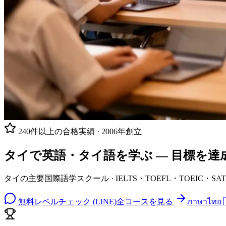
240件以上の合格実績 · 2006年創立
タイで英語・タイ語を学ぶ —
目標を達
タイの主要国際語学スクール · IELTS・TOEFL・TOEIC・SA
無料レベルチェック (LINE)
全コースを見る
ภาษาไทย 