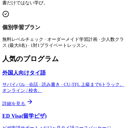
書だけではない学び。
個別学習プラン
無料レベルチェック · オーダーメイド学習計画 · 少人数クラ
ス (最大8名) · 1対1プライベートレッスン。
人気のプログラム
外国人向けタイ語
サバイバル · 会話 · 読み書き · CU-TFL 上級まで6トラック。
オンライン / 校舎。
詳細を見る
ED Visa(留学ビザ)
ビザ申請サポート + 6/12ヶ月タイ語コースパッケージ。