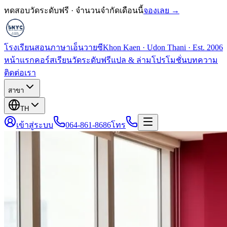
ทดสอบวัดระดับฟรี · จำนวนจำกัดเดือนนี้
จองเลย →
โรงเรียนสอนภาษาเอ็นวายซี
Khon Kaen · Udon Thani · Est. 2006
หน้าแรก
คอร์สเรียน
วัดระดับฟรี
แปล & ล่าม
โปรโมชั่น
บทความ
ติดต่อเรา
สาขา
TH
เข้าสู่ระบบ
064-861-8686
โทร