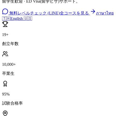
留学生歓迎 · ED Visa(留学ビザ)サポート。
無料レベルチェック (LINE)
全コースを見る
ภาษาไทย
🇹🇭
English 🇺🇸
19+
創立年数
10,000+
卒業生
95%
試験合格率