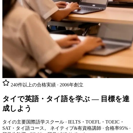
240件以上の合格実績 · 2006年創立
タイで英語・タイ語を学ぶ —
目標を達
成しよう
タイの主要国際語学スクール · IELTS・TOEFL・TOEIC・
SAT・タイ語コース。 ネイティブ&有資格講師 · 合格率95% ·