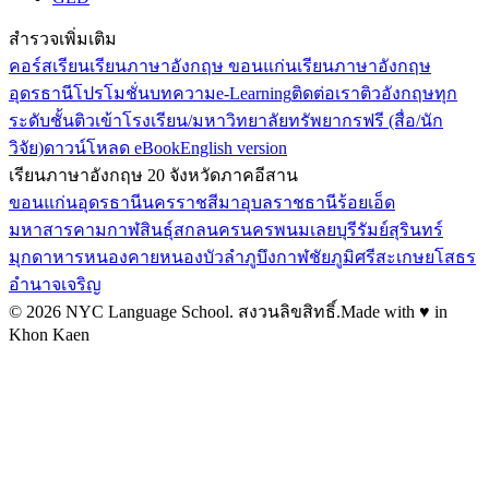
สำรวจเพิ่มเติม
คอร์สเรียน
เรียนภาษาอังกฤษ ขอนแก่น
เรียนภาษาอังกฤษ
อุดรธานี
โปรโมชั่น
บทความ
e-Learning
ติดต่อเรา
ติวอังกฤษทุก
ระดับชั้น
ติวเข้าโรงเรียน/มหาวิทยาลัย
ทรัพยากรฟรี (สื่อ/นัก
วิจัย)
ดาวน์โหลด eBook
English version
เรียนภาษาอังกฤษ 20 จังหวัดภาคอีสาน
ขอนแก่น
อุดรธานี
นครราชสีมา
อุบลราชธานี
ร้อยเอ็ด
มหาสารคาม
กาฬสินธุ์
สกลนคร
นครพนม
เลย
บุรีรัมย์
สุรินทร์
มุกดาหาร
หนองคาย
หนองบัวลำภู
บึงกาฬ
ชัยภูมิ
ศรีสะเกษ
ยโสธร
อำนาจเจริญ
©
2026
NYC Language School.
สงวนลิขสิทธิ์
.
Made with ♥ in
Khon Kaen