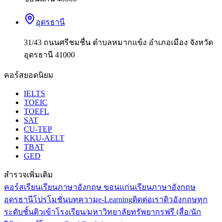
อุดรธานี
31/43 ถนนศรีชมชื่น ตำบลหมากแข้ง อำเภอเมือง จังหวัด
อุดรธานี 41000
คอร์สยอดนิยม
IELTS
TOEIC
TOEFL
SAT
CU-TEP
KKU-AELT
TBAT
GED
สำรวจเพิ่มเติม
คอร์สเรียน
เรียนภาษาอังกฤษ ขอนแก่น
เรียนภาษาอังกฤษ
อุดรธานี
โปรโมชั่น
บทความ
e-Learning
ติดต่อเรา
ติวอังกฤษทุก
ระดับชั้น
ติวเข้าโรงเรียน/มหาวิทยาลัย
ทรัพยากรฟรี (สื่อ/นัก