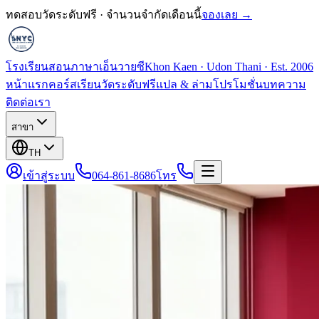
ทดสอบวัดระดับฟรี · จำนวนจำกัดเดือนนี้
จองเลย →
โรงเรียนสอนภาษาเอ็นวายซี
Khon Kaen · Udon Thani · Est. 2006
หน้าแรก
คอร์สเรียน
วัดระดับฟรี
แปล & ล่าม
โปรโมชั่น
บทความ
ติดต่อเรา
สาขา
TH
เข้าสู่ระบบ
064-861-8686
โทร