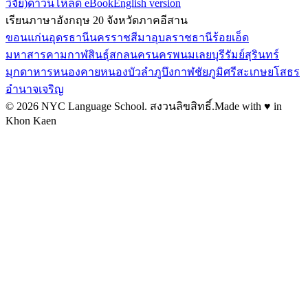
วิจัย)
ดาวน์โหลด eBook
English version
เรียนภาษาอังกฤษ 20 จังหวัดภาคอีสาน
ขอนแก่น
อุดรธานี
นครราชสีมา
อุบลราชธานี
ร้อยเอ็ด
มหาสารคาม
กาฬสินธุ์
สกลนคร
นครพนม
เลย
บุรีรัมย์
สุรินทร์
มุกดาหาร
หนองคาย
หนองบัวลำภู
บึงกาฬ
ชัยภูมิ
ศรีสะเกษ
ยโสธร
อำนาจเจริญ
©
2026
NYC Language School.
สงวนลิขสิทธิ์
.
Made with ♥ in
Khon Kaen