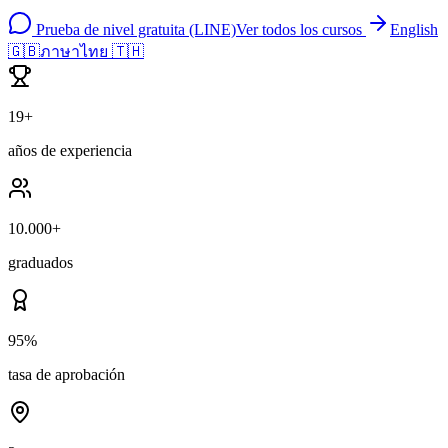
Prueba de nivel gratuita (LINE)
Ver todos los cursos
English
🇬🇧
ภาษาไทย 🇹🇭
19+
años de experiencia
10.000+
graduados
95%
tasa de aprobación