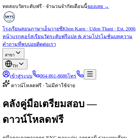
ทดสอบวัดระดับฟรี · จำนวนจำกัดเดือนนี้
จองเลย →
โรงเรียนสอนภาษาเอ็นวายซี
Khon Kaen · Udon Thani · Est. 2006
หน้าแรก
คอร์สเรียน
วัดระดับฟรี
แปล & ล่าม
โปรโมชั่น
บทความ
คำถามที่พบบ่อย
ติดต่อเรา
สาขา
TH
เข้าสู่ระบบ
064-861-8686
โทร
ดาวน์โหลดฟรี · ไม่มีค่าใช้จ่าย
คลังคู่มือเตรียมสอบ —
ดาวน์โหลดฟรี
คู่มือคุณภาพจากครู NYC ขอนแก่น-อุดรธานี รวมแผนเรียน,