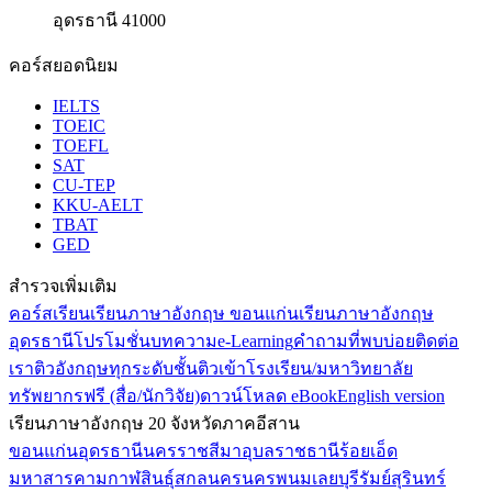
อุดรธานี 41000
คอร์สยอดนิยม
IELTS
TOEIC
TOEFL
SAT
CU-TEP
KKU-AELT
TBAT
GED
สำรวจเพิ่มเติม
คอร์สเรียน
เรียนภาษาอังกฤษ ขอนแก่น
เรียนภาษาอังกฤษ
อุดรธานี
โปรโมชั่น
บทความ
e-Learning
คำถามที่พบบ่อย
ติดต่อ
เรา
ติวอังกฤษทุกระดับชั้น
ติวเข้าโรงเรียน/มหาวิทยาลัย
ทรัพยากรฟรี (สื่อ/นักวิจัย)
ดาวน์โหลด eBook
English version
เรียนภาษาอังกฤษ 20 จังหวัดภาคอีสาน
ขอนแก่น
อุดรธานี
นครราชสีมา
อุบลราชธานี
ร้อยเอ็ด
มหาสารคาม
กาฬสินธุ์
สกลนคร
นครพนม
เลย
บุรีรัมย์
สุรินทร์