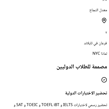
معدل النجاح
٢
فرعان في تايلاند
لماذا NYC
مصممة للطلاب الدوليين
تحضير الاختبارات الدولية
تحضير رسمي لاختبارات IELTS و TOEFL iBT و TOEIC و SAT و