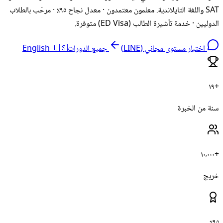
SAT واللغة التايلاندية. معلمون معتمدون · معدل نجاح ٩٥٪ · مرحّب بالطلاب
الدوليين · خدمة تأشيرة الطالب (ED Visa) متوفرة.
English 🇺🇸
جميع الدورات
اختبار مستوى مجاني (LINE)
+١٩
سنة من الخبرة
+١٠٬٠٠٠
خريج
٩٥٪