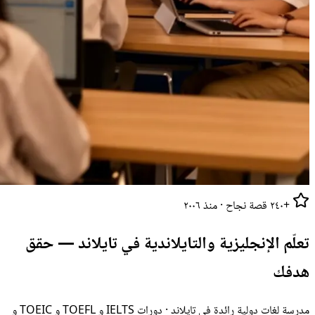
+٢٤٠ قصة نجاح · منذ ٢٠٠٦
تعلّم الإنجليزية والتايلاندية في تايلاند —
حقق
هدفك
مدرسة لغات دولية رائدة في تايلاند · دورات IELTS و TOEFL و TOEIC و