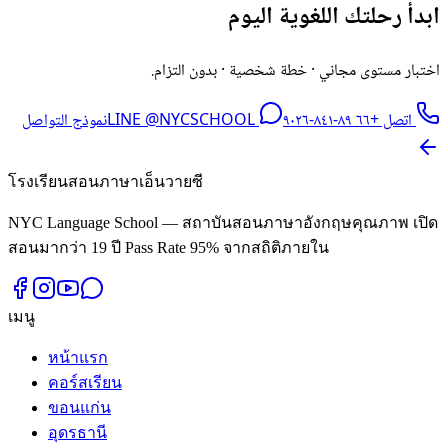
ابدأ رحلتك اللغوية اليوم
اختبار مستوى مجاني · خطة شخصية · بدون التزام.
نموذج التواصل
LINE @NYCSCHOOL
اتصل +٦٦ ٨٩-٨٤١-٩٠٢٦
โรงเรียนสอนภาษาเอ็นวายซี
NYC Language School — สถาบันสอนภาษาอังกฤษคุณภาพ เปิด
สอนมากว่า 19 ปี Pass Rate 95% จากสถิติภายใน
เมนู
หน้าแรก
คอร์สเรียน
ขอนแก่น
อุดรธานี