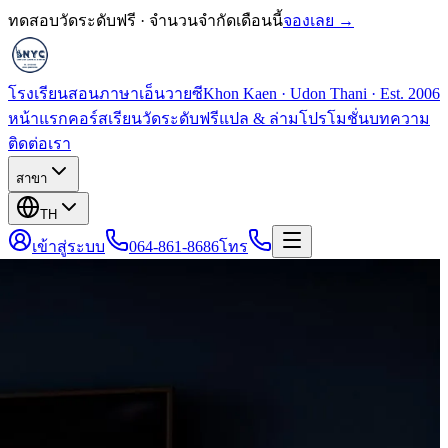
ทดสอบวัดระดับฟรี · จำนวนจำกัดเดือนนี้
จองเลย →
โรงเรียนสอนภาษาเอ็นวายซี
Khon Kaen · Udon Thani · Est. 2006
หน้าแรก
คอร์สเรียน
วัดระดับฟรี
แปล & ล่าม
โปรโมชั่น
บทความ
ติดต่อเรา
สาขา
TH
เข้าสู่ระบบ
064-861-8686
โทร