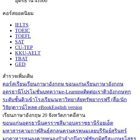
อุดรธานี 41000
คอร์สยอดนิยม
IELTS
TOEIC
TOEFL
SAT
CU-TEP
KKU-AELT
TBAT
GED
สำรวจเพิ่มเติม
คอร์สเรียน
เรียนภาษาอังกฤษ ขอนแก่น
เรียนภาษาอังกฤษ
อุดรธานี
โปรโมชั่น
บทความ
e-Learning
ติดต่อเรา
ติวอังกฤษทุก
ระดับชั้น
ติวเข้าโรงเรียน/มหาวิทยาลัย
ทรัพยากรฟรี (สื่อ/นัก
วิจัย)
ดาวน์โหลด eBook
English version
เรียนภาษาอังกฤษ 20 จังหวัดภาคอีสาน
ขอนแก่น
อุดรธานี
นครราชสีมา
อุบลราชธานี
ร้อยเอ็ด
มหาสารคาม
กาฬสินธุ์
สกลนคร
นครพนม
เลย
บุรีรัมย์
สุรินทร์
มุกดาหาร
หนองคาย
หนองบัวลำภู
บึงกาฬ
ชัยภูมิ
ศรีสะเกษ
ยโสธร