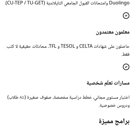
Duolingo وامتحانات القبول الجامعي التايلاندية (CU-TEP / TU-GET).
معلمون معتمدون
حاصلون على شهادات CELTA و TESOL و TFL. محادثات حقيقية لا كتب
فقط.
مسارات تعلّم شخصية
اختبار مستوى مجاني، خطط دراسية مخصصة، صفوف صغيرة (≤٨ طلاب)
ودروس خصوصية.
برامج مميزة