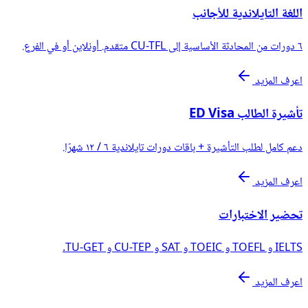
اللغة التايلاندية للأجانب
٦ دورات من المحادثة الأساسية إلى CU-TFL متقدم. أونلاين أو في الفرع.
اعرف المزيد
تأشيرة الطالب ED Visa
دعم كامل لطلب التأشيرة + باقات دورات تايلاندية ٦ / ١٢ شهرًا.
اعرف المزيد
تحضير الاختبارات
IELTS و TOEFL و TOEIC و SAT و CU-TEP و TU-GET.
اعرف المزيد