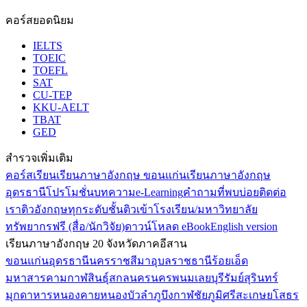
คอร์สยอดนิยม
IELTS
TOEIC
TOEFL
SAT
CU-TEP
KKU-AELT
TBAT
GED
สำรวจเพิ่มเติม
คอร์สเรียน
เรียนภาษาอังกฤษ ขอนแก่น
เรียนภาษาอังกฤษ
อุดรธานี
โปรโมชั่น
บทความ
e-Learning
คำถามที่พบบ่อย
ติดต่อ
เรา
ติวอังกฤษทุกระดับชั้น
ติวเข้าโรงเรียน/มหาวิทยาลัย
ทรัพยากรฟรี (สื่อ/นักวิจัย)
ดาวน์โหลด eBook
English version
เรียนภาษาอังกฤษ 20 จังหวัดภาคอีสาน
ขอนแก่น
อุดรธานี
นครราชสีมา
อุบลราชธานี
ร้อยเอ็ด
มหาสารคาม
กาฬสินธุ์
สกลนคร
นครพนม
เลย
บุรีรัมย์
สุรินทร์
มุกดาหาร
หนองคาย
หนองบัวลำภู
บึงกาฬ
ชัยภูมิ
ศรีสะเกษ
ยโสธร