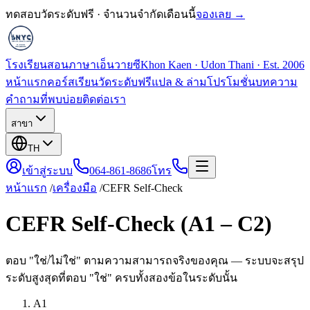
ทดสอบวัดระดับฟรี · จำนวนจำกัดเดือนนี้
จองเลย →
โรงเรียนสอนภาษาเอ็นวายซี
Khon Kaen · Udon Thani · Est. 2006
หน้าแรก
คอร์สเรียน
วัดระดับฟรี
แปล & ล่าม
โปรโมชั่น
บทความ
คำถามที่พบบ่อย
ติดต่อเรา
สาขา
TH
เข้าสู่ระบบ
064-861-8686
โทร
หน้าแรก
/
เครื่องมือ
/
CEFR Self-Check
CEFR Self-Check (A1 – C2)
ตอบ "ใช่/ไม่ใช่" ตามความสามารถจริงของคุณ — ระบบจะสรุป
ระดับสูงสุดที่ตอบ "ใช่" ครบทั้งสองข้อในระดับนั้น
A1